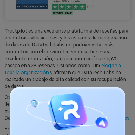
Trustpilot es una excelente plataforma de reseñas para
encontrar calificaciones, y los usuarios de recuperación
de datos de DataTech Labs no podrían estar más
contentos con el servicio. La empresa tiene una
excelente reputación, con una puntuación de 4,9/5
basada en 929 reseñas. Usuarios como Tim
elogian a
toda la organización
y afirman que DataTech Labs ha
realizado un trabajo de alta calidad con su recuperación
de datos.
Otro usuario llamado Kyle dice que su unidad de 8 TB
llena de fotos de boda fue
recuperada por completo
,
mientras que Rose incluso detalla a los empleados de
DataTech Labs y les agradece
por los datos recuperados
.
En Yelp, hemos encontrado varias reseñas para