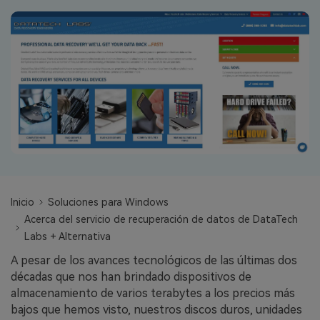
search
VER TODAS LAS FUNCIONES
Recoverit Gratis
Recupera datos perdidos/eliminados gratis
Pruébalo Gratis
Otros Productos
Repairit - Reparar Datos
Inicio
Soluciones para Windows
UBackit - Respaldar Datos
Acerca del servicio de recuperación de datos de DataTech
Labs + Alternativa
A pesar de los avances tecnológicos de las últimas dos
décadas que nos han brindado dispositivos de
almacenamiento de varios terabytes a los precios más
bajos que hemos visto, nuestros discos duros, unidades