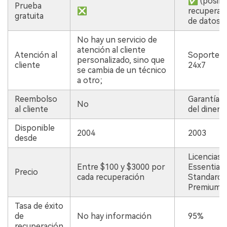
✅ (posibil
Prueba
❎
recuperar
gratuita
de datos)
No hay un servicio de
atención al cliente
Atención al
Soporte té
personalizado, sino que
cliente
24x7
se cambia de un técnico
a otro;
Reembolso
Garantía d
No
al cliente
del dinero
Disponible
2004
2003
desde
Licencias 
Entre $100 y $3000 por
Essential 
Precio
cada recuperación
Standard 
Premium $
Tasa de éxito
de
No hay información
95%
recuperación