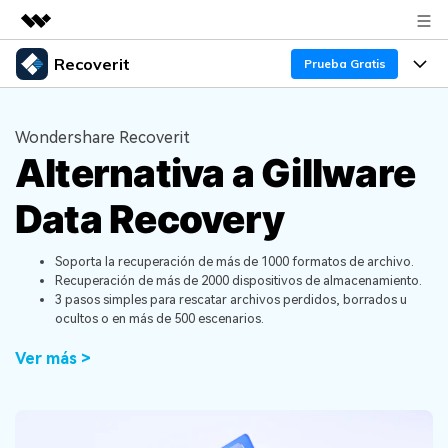
Recoverit
Productos destacados
Prueba Gratis
Creatividad digital con AIGC
Productos
Empresas
Utilidades
Wondershare Recoverit
Resumen
Alternativa a Gillware
Funciones
Quiénes somos
Soluciones
Recoverit para Windows
Data Recovery
Recuperar de Unidades
Recursos
Sala de prensa
Líder en recuperación para Windows
Recuperar Medios Borrados
Pruébalo Gratis
Soporta la recuperación de más de 1000 formatos de archivo.
Tienda
Por qué Recoverit
Recuperación de más de 2000 dispositivos de almacenamiento.
3 pasos simples para rescatar archivos perdidos, borrados u
Soluciones de Recuperación Exclusivas
Nuevo
Experto en Recuperación de Datos
Soporte
Guía
ocultos o en más de 500 escenarios.
Recuperar Documentos
Recoverit para Mac
Historias de Clientes
Ver más >
DESCARGAR
Sign In
Recupera datos ilimitados del sistema Mac
Escenarios de Pérdida de Datos
Temas Destacados
Pruébalo Gratis