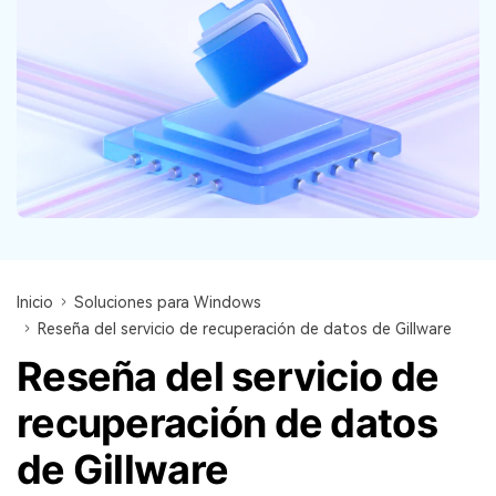
search
VER TODAS LAS FUNCIONES
Recoverit Gratis
Recupera datos perdidos/eliminados gratis
Pruébalo Gratis
Otros Productos
Inicio
Soluciones para Windows
Repairit - Reparar Datos
Reseña del servicio de recuperación de datos de Gillware
UBackit - Respaldar Datos
Reseña del servicio de
recuperación de datos
de Gillware