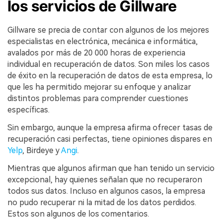
los servicios de Gillware
Gillware se precia de contar con algunos de los mejores
especialistas en electrónica, mecánica e informática,
avalados por más de 20 000 horas de experiencia
Reparador de Fotos con IA
individual en recuperación de datos. Son miles los casos
de éxito en la recuperación de datos de esta empresa, lo
Arregla fotos dañadas, mejora su nitidez y revive tus
que les ha permitido mejorar su enfoque y analizar
recuerdos más valiosos con el poder de la IA.
distintos problemas para comprender cuestiones
específicas.
Continuar
Prueba Online
Sin embargo, aunque la empresa afirma ofrecer tasas de
recuperación casi perfectas, tiene opiniones dispares en
Yelp
, Birdeye y
Angi
.
Mientras que algunos afirman que han tenido un servicio
excepcional, hay quienes señalan que no recuperaron
todos sus datos. Incluso en algunos casos, la empresa
no pudo recuperar ni la mitad de los datos perdidos.
Estos son algunos de los comentarios.