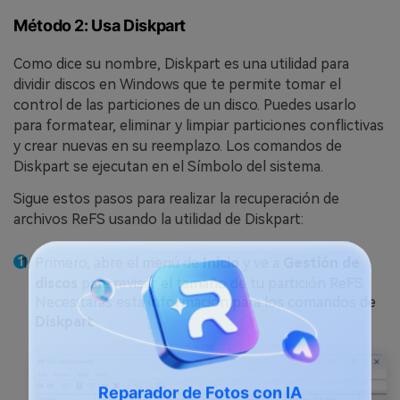
Método 2: Usa Diskpart
Como dice su nombre, Diskpart es una utilidad para
dividir discos en Windows que te permite tomar el
control de las particiones de un disco. Puedes usarlo
para formatear, eliminar y limpiar particiones conflictivas
y crear nuevas en su reemplazo. Los comandos de
Diskpart se ejecutan en el Símbolo del sistema.
Sigue estos pasos para realizar la recuperación de
archivos ReFS usando la utilidad de Diskpart:
Primero, abre el menú de
Inicio
y ve a
Gestión de
discos
para revisar el tamaño de tu partición ReFS.
Necesitarás esta información para los comandos de
Diskpart
.