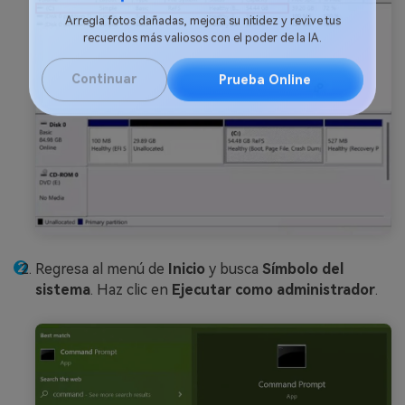
Reparador de Fotos con IA
Arregla fotos dañadas, mejora su nitidez y revive tus
recuerdos más valiosos con el poder de la IA.
Continuar
Prueba Online
Regresa al menú de
Inicio
y busca
Símbolo del
sistema
. Haz clic en
Ejecutar como administrador
.