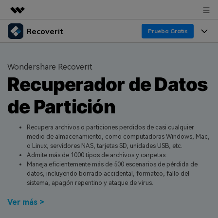
Recoverit
Productos destacados
Prueba Gratis
Creatividad digital con AIGC
Productos
Empresas
Utilidades
Wondershare Recoverit
Resumen
Recuperador de Datos
Funciones
Quiénes somos
Soluciones
Recoverit para Windows
de Partición
Recuperar de Unidades
Recursos
Sala de prensa
Líder en recuperación para Windows
Recuperar Medios Borrados
Pruébalo Gratis
Recupera archivos o particiones perdidos de casi cualquier
Tienda
Por qué Recoverit
medio de almacenamiento, como computadoras Windows, Mac,
o Linux, servidores NAS, tarjetas SD, unidades USB, etc.
Soluciones de Recuperación Exclusivas
Nuevo
Experto en Recuperación de Datos
Soporte
Guía
Admite más de 1000 tipos de archivos y carpetas.
Maneja eficientemente más de 500 escenarios de pérdida de
Recuperar Documentos
Recoverit para Mac
Historias de Clientes
datos, incluyendo borrado accidental, formateo, fallo del
sistema, apagón repentino y ataque de virus.
DESCARGAR
Sign In
Recupera datos ilimitados del sistema Mac
Escenarios de Pérdida de Datos
Temas Destacados
Ver más >
Pruébalo Gratis