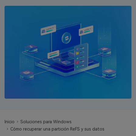
search
VER TODAS LAS FUNCIONES
Recoverit Gratis
Recupera datos perdidos/eliminados gratis
Pruébalo Gratis
Otros Productos
Repairit - Reparar Datos
UBackit - Respaldar Datos
Inicio
Soluciones para Windows
Cómo recuperar una partición ReFS y sus datos