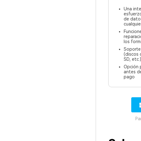
Una inte
esfuerzo
de datos
cualquie
Funcione
reparac
los form
Soporte 
(discos 
SD, etc.
Opción p
antes de
pago
Pa