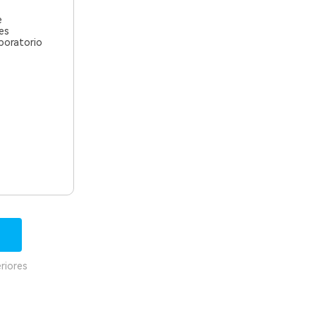
e
es
aboratorio
riores