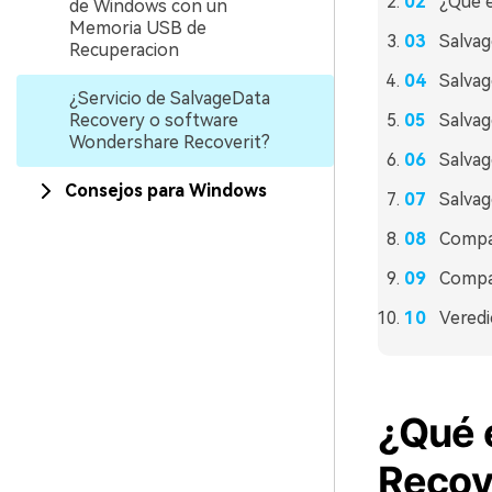
¿Qué 
de Windows con un
Memoria USB de
Salvag
Recuperacion
Salvag
¿Servicio de SalvageData
Recovery o software
Salvag
Wondershare Recoverit?
Salvag
Consejos para Windows
Salvag
Compar
Compar
Veredi
¿Qué e
Recov