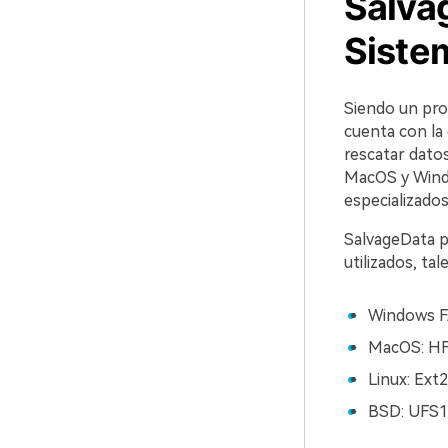
Salvag
Siste
Siendo un pro
cuenta con la 
rescatar dato
MacOS y Wind
especializados
SalvageData p
utilizados, ta
Windows F
MacOS: HF
Linux: Ext2
BSD: UFS1