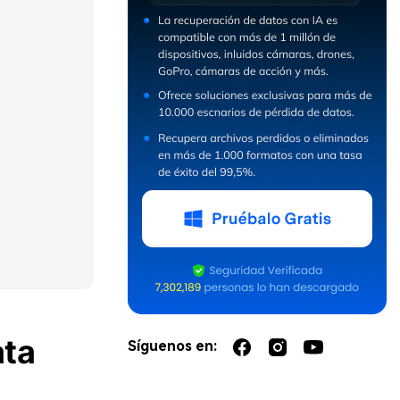
ata
Síguenos en: