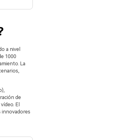
?
o a nivel
de 1000
amiento. La
cenarios,
),
ración de
vídeo. El
s innovadores