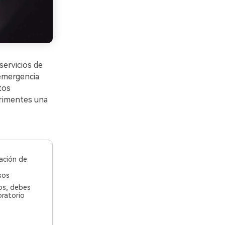
servicios de
emergencia
tos
erimentes una
ración de
sos
sos, debes
oratorio