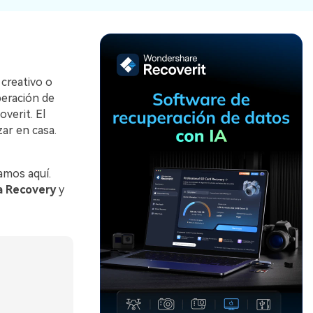
Recuperar
Escenarios de Pérdida
Documentos
de Datos
Recuperar
Recuperar
Recuperar
Recuperar
Excel
Word
Sistema
Datos
creativo o
Windows
Borrados
peración de
Recuperar
Recuperar
verit. El
ZIP
PPT
Recuperar
Recuperar
zar en casa.
Datos
Post-Reset
Recuperar
Recuperar
Formateados
Email
PDF
Recuperar
amos aquí.
Recuperar
Disco RAW
a Recovery
y
Disco Dañado
Recuperar
datos en
RAID
Nuevo