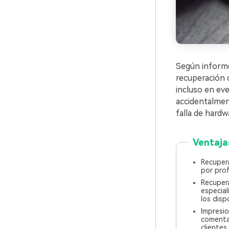
Según informe
recuperación 
incluso en eve
accidentalmen
falla de hardw
Ventaja
Recuper
por pro
Recuper
especia
los disp
Impresio
comentar
clientes