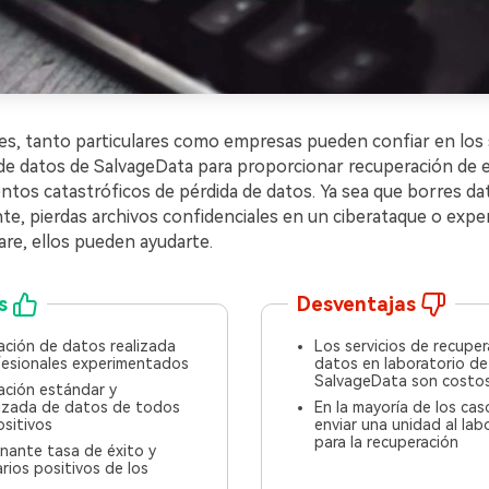
s, tanto particulares como empresas pueden confiar en los 
de datos de SalvageData para proporcionar recuperación de 
ntos catastróficos de pérdida de datos. Ya sea que borres da
te, pierdas archivos confidenciales en un ciberataque o exp
are, ellos pueden ayudarte.
s
Desventajas
ación de datos realizada
Los servicios de recupe
fesionales experimentados
datos en laboratorio de
SalvageData son costo
ación estándar y
lizada de datos de todos
En la mayoría de los ca
ositivos
enviar una unidad al lab
para la recuperación
nante tasa de éxito y
ios positivos de los