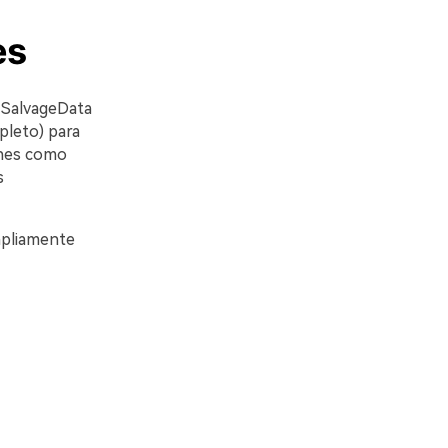
es
, SalvageData
pleto) para
unes como
s
mpliamente