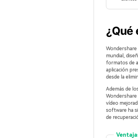
¿Qué 
Wondershare R
mundial, dise
formatos de a
aplicación pr
desde la elimi
Además de los
Wondershare R
vídeo mejorad
software ha s
de recuperaci
Ventaja