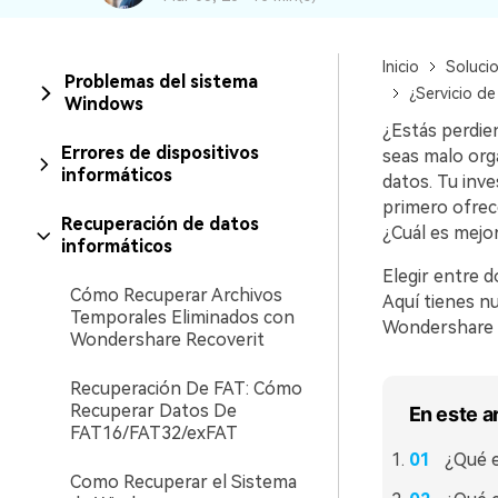
Recuperar Datos de Linux
Inicio
Soluci
Recuperar Datos de NAS
Problemas del sistema
¿Servicio d
Windows
¿Estás perdie
Errores de dispositivos
seas malo org
informáticos
datos. Tu inve
primero ofrece
Recuperación de datos
¿Cuál es mejo
informáticos
Elegir entre d
Cómo Recuperar Archivos
Aquí tienes n
Temporales Eliminados con
Wondershare 
Wondershare Recoverit
Recuperación De FAT: Cómo
Recuperar Datos De
En este a
FAT16/FAT32/exFAT
¿Qué e
Como Recuperar el Sistema