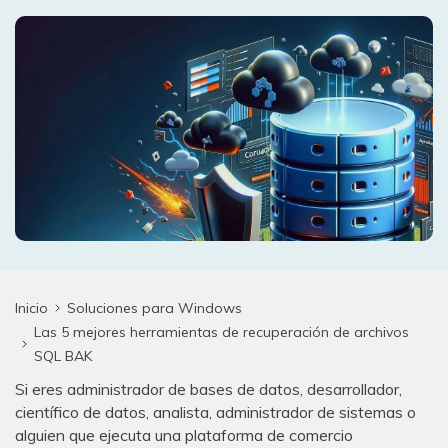
search
VER TODAS LAS FUNCIONES
Recoverit Gratis
Recupera datos perdidos/eliminados gratis
Pruébalo Gratis
Otros Productos
Repairit - Reparar Datos
UBackit - Respaldar Datos
Inicio
Soluciones para Windows
Las 5 mejores herramientas de recuperación de archivos
SQL BAK
Si eres administrador de bases de datos, desarrollador,
científico de datos, analista, administrador de sistemas o
alguien que ejecuta una plataforma de comercio