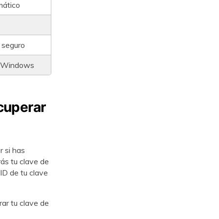
mático
 seguro
la Windows
cuperar
r si has
ás tu clave de
 ID de tu clave
ar tu clave de