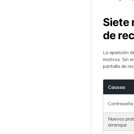
Siete 
de re
La aparición d
motivos. Sin em
pantalla de re
Causas
Contraseña 
Nuevos prob
arranque