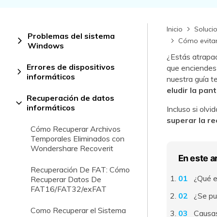
Recuperar Datos de Linux
Inicio
Soluci
Recuperar Datos de NAS
Problemas del sistema
Cómo evitar
Windows
¿Estás atrapad
Errores de dispositivos
que enciendes
informáticos
nuestra guía t
eludir la pan
Recuperación de datos
informáticos
󠀰Incluso si ol
superar la re
Cómo Recuperar Archivos
Temporales Eliminados con
Wondershare Recoverit
En este a
Recuperación De FAT: Cómo
¿Qué e
Recuperar Datos De
FAT16/FAT32/exFAT
¿Se pu
Como Recuperar el Sistema
Causas