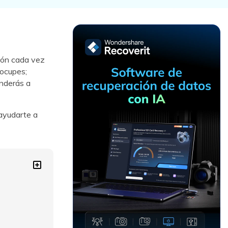
Recuperar
Escenarios de Pérdida
Documentos
de Datos
Recuperar
Recuperar
Recuperar
Recuperar
Excel
Word
Sistema
Datos
ción cada vez
Windows
Borrados
eocupes;
Recuperar
Recuperar
nderás a
ZIP
PPT
Recuperar
Recuperar
Datos
Post-Reset
Recuperar
Recuperar
Formateados
 ayudarte a
Email
PDF
Recuperar
Recuperar
Disco RAW
Disco Dañado
Recuperar
datos en
RAID
Nuevo