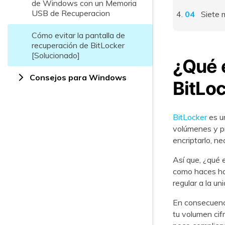
de Windows con un Memoria
USB de Recuperacion
Siete 
Cómo evitar la pantalla de
recuperación de BitLocker
[Solucionado]
¿Qué e
Consejos para Windows
BitLo
BitLocker
es un
volúmenes y pr
encriptarlo, n
Así que, ¿qué 
como haces hab
regular a la un
En consecuenci
tu volumen cif