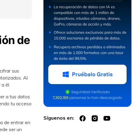
ión de
ifrar sus
torizados. Al
a él.
er a tus datos
endo tu acceso
Síguenos en:
a de entrar en
ede ser un