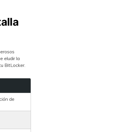
alla
merosos
 eludir la
tu BitLocker.
ción de