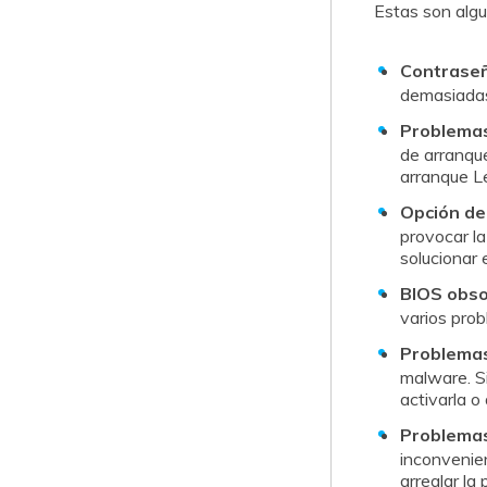
Estas son alg
󠀰Contrase
demasiadas 
󠀰Problem
de arranque qu
arranque L
󠀰Opción 
provocar la pa
solucionar 
󠀰BIOS obs
varios prob
󠀰Problem
malware.󠀲󠀡󠀢
activarla o
󠀰Problem
inconvenien
arreglar la