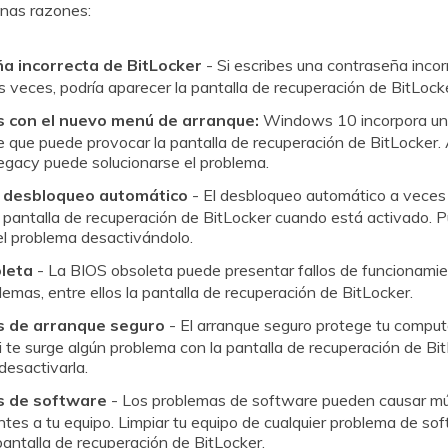
unas razones:
ña incorrecta de BitLocker
- Si escribes una contraseña incor
veces, podría aparecer la pantalla de recuperación de BitLocke
as con el nuevo menú de arranque:
Windows 10 incorpora un
e puede provocar la pantalla de recuperación de BitLocker.󠀲󠀡󠀢󠀩󠀨󠀥󠀧󠀦󠀩󠀳
egacy puede solucionarse el problema.
de desbloqueo automático
- El desbloqueo automático a veces
ntalla de recuperación de BitLocker cuando está activado.󠀲󠀡󠀢󠀩󠀨󠀥󠀧󠀧󠀡󠀳
el problema desactivándolo.
oleta
- La BIOS obsoleta puede presentar fallos de funcionamie
lemas, entre ellos la pantalla de recuperación de BitLocker.
as de arranque seguro
- El arranque seguro protege tu comput
󠀩󠀨󠀥󠀧󠀧󠀤󠀳󠀰 Si te surge algún problema con la pantalla de recuperación de
 desactivarla.
as de software
- Los problemas de software pueden causar múl
tes a tu equipo. Limpiar tu equipo de cualquier problema de s
 pantalla de recuperación de BitLocker.