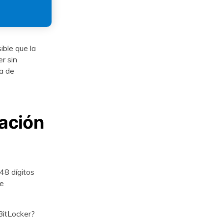
ible que la
r sin
a de
ración
48 dígitos
de
BitLocker?