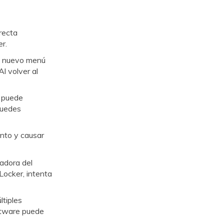
recta
r.
 nuevo menú
 Al volver al
 puede
 Puedes
nto y causar
adora del
 BitLocker, intenta
tiples
oftware puede