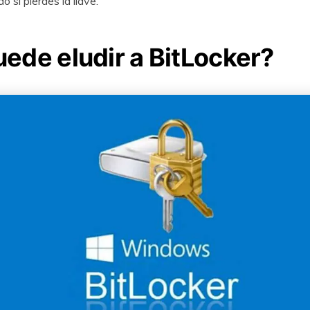
 si pierdes la llave.
ede eludir a BitLocker?