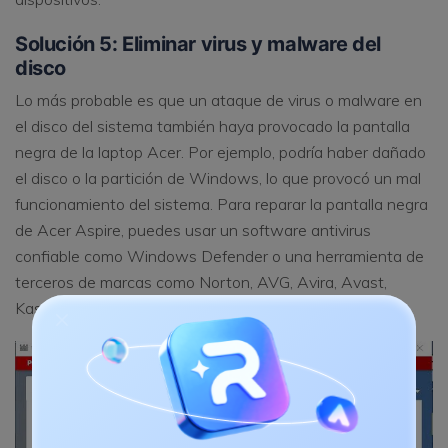
Solución 5: Eliminar virus y malware del
disco
Lo más probable es que un ataque de virus o malware en
el disco del sistema también haya provocado la pantalla
negra de la laptop Acer. Por ejemplo, podría haber dañado
el disco o la partición de Windows, lo que provocó un mal
funcionamiento del sistema. Para reparar la pantalla negra
de Acer Aspire, puedes usar un software antivirus
confiable como Windows Defender o una herramienta de
terceros de marcas como Norton, AVG, Avira, Avast,
Kaspersky, etc.