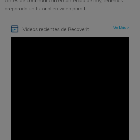
Antes de continuar con el contenido de hoy, tenemos
preparado un tutorial en video para ti
Ver Más >
Videos recientes de Recoverit