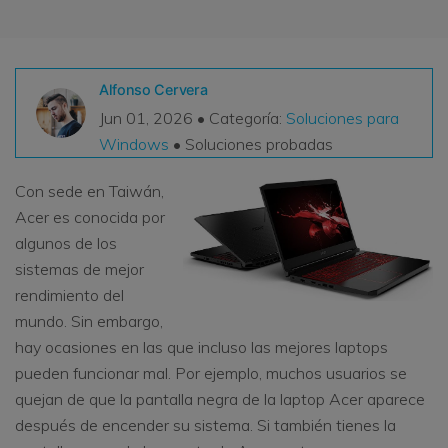
VER TODAS LAS FUNCIONES
search
Recoverit Gratis
Alfonso Cervera
Recupera datos perdidos/eliminados gratis
Jun 01, 2026 • Categoría:
Soluciones para
Windows
• Soluciones probadas
Pruébalo Gratis
Con sede en Taiwán,
Acer es conocida por
algunos de los
Otros Productos
sistemas de mejor
Repairit - Reparar Datos
rendimiento del
UBackit - Respaldar Datos
mundo. Sin embargo,
hay ocasiones en las que incluso las mejores laptops
pueden funcionar mal. Por ejemplo, muchos usuarios se
quejan de que la pantalla negra de la laptop Acer aparece
después de encender su sistema. Si también tienes la