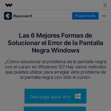
Recoverit
Prueba Gratis
Productos destacados
Creatividad digital con AIGC
Productos
Empresas
Las 6 Mejores Formas de
Utilidades
Solucionar el Error de la Pantalla
Resumen
Funciones
Recoverit para Windows
Quiénes somos
Negra Windows
Soluciones
Líder en recuperación para Windows
Recuperar de Unidades
Recursos
¿Cómo solucionar el problema de la pantalla negra
Sala de prensa
Pruébalo Gratis
con el cursor en Windows 10? Hay varios métodos
Recuperar Medios Borrados
que puedes utilizar para arreglar este problema de
Por qué Recoverit
Tienda
la pantalla negra con sólo el cursor.
Soluciones de Recuperación Exclusivas
Nuevo
Experto en Recuperación de Datos
Recoverit para Mac
Guía
Recuperar Documentos
Soporte
Descarga para Win
Recupera datos ilimitados del sistema Mac
Historias de Clientes
Escenarios de Pérdida de Datos
Pruébalo Gratis
DESCARGAR
Sign In
Temas Destacados