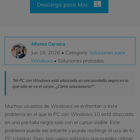
Descarga para Mac
VER TODAS LAS FUNCIONES
search
Recoverit Gratis
Recupera datos perdidos/eliminados gratis
Alfonso Cervera
Pruébalo Gratis
Jun 16, 2026 • Categoría:
Soluciones para
Windows
• Soluciones probadas
Otros Productos
"Mi PC con Windows está atascada en una pantalla negra en la
que sólo se ve el cursor. ¿Cómo solucionarlo?"
Repairit - Reparar Datos
UBackit - Respaldar Datos
Muchos usuarios de Windows se enfrentan a este
problema en el que la PC con Windows 10 está atascada
en una pantalla negra solo con el cursor visible. Este
problema puede ser irritante y puede restringir el uso de tu
PC o laptop. Pero, hay varios métodos que puedes utilizar