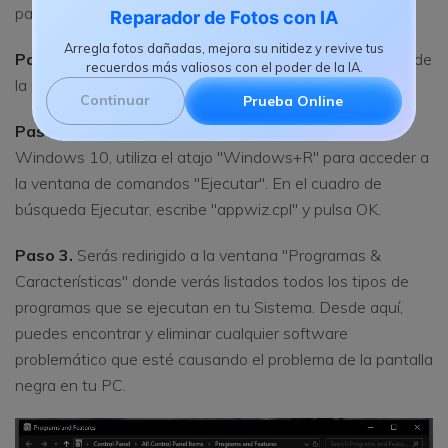
pantalla negra, entonces, puedes eliminarlo.
Reparador de Fotos con IA
Arregla fotos dañadas, mejora su nitidez y revive tus
Paso 1.
Inicia tu PC con Windows 10 que tiene el error de
recuerdos más valiosos con el poder de la IA.
la pantalla negra con el cursor en el modo seguro.
Continuar
Prueba Online
Paso 2.
Una vez en la pantalla de inicio de tu sistema
Windows 10, utiliza el atajo "Windows+R" para acceder a
la ventana de comandos "Ejecutar". En el cuadro de
búsqueda Ejecutar, escribe "appwiz.cpl" y pulsa OK.
Paso 3.
Serás redirigido a la ventana "Programas &
Características" donde verás listados todos los tipos de
programas que se ejecutan en tu Sistema. Desde aquí,
puedes encontrar y eliminar cualquier software
problemático que esté causando el problema de la pantalla
negra en tu PC.