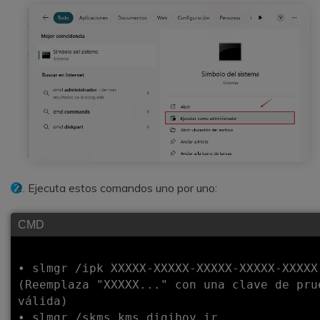
Ejecuta estos comandos uno por uno:
CMD
• slmgr /ipk XXXXX-XXXXX-XXXXX-XXXXX-XXXXX

(Reemplaza "XXXXX..." con una clave de prue
válida)

• slmgr /skms kms.digiboy.ir
