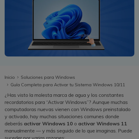
search
VER TODAS LAS FUNCIONES
Recoverit Gratis
Recupera datos perdidos/eliminados gratis
Pruébalo Gratis
Otros Productos
Inicio
Soluciones para Windows
Guía Completa para Activar tu Sistema Windows 10/11
Repairit - Reparar Datos
¿Has visto la molesta marca de agua y los constantes
UBackit - Respaldar Datos
recordatorios para “Activar Windows”? Aunque muchas
computadoras nuevas vienen con Windows preinstalado
y activado, hay muchas situaciones comunes donde
deberás
activar Windows 10
o
activar Windows 11
manualmente — y más seguido de lo que imaginas. Puede
suceder por varias razones: