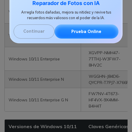
Reparador de Fotos con IA
YNMGQ-8RYV3-
Windows 10/11 Education
4PGQ3-C8XTP-
Arregla fotos dañadas, mejora su nitidez y revive tus
7CFBY
recuerdos más valiosos con el poder de la IA.
84NGF-MHBT6-
Continuar
Prueba Online
Windows 10/11 Education N
FXBX8-QWJK7-
DRR8H
XGVPP-NMH47-
Windows 10/11 Enterprise
7TTHJ-W3FW7-
8HV2C
WGGHN-J84D6-
Windows 10/11 Enterprise N
QYCPR-T7PJ7-X766F
FW7NV-4T673-
Windows 10/11 Enterprise G N
HF4VX-9X4MM-
B4H4T
Versiones de Windows 10/11
Claves Genéricas 