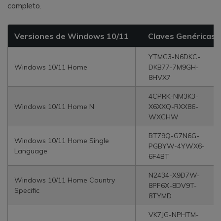
completo.
Versiones de Windows 10/11
Claves Genéricas
YTMG3-N6DKC-
Windows 10/11 Home
DKB77-7M9GH-
8HVX7
4CPRK-NM3K3-
Windows 10/11 Home N
X6XXQ-RXX86-
WXCHW
BT79Q-G7N6G-
Windows 10/11 Home Single
PGBYW-4YWX6-
Language
6F4BT
N2434-X9D7W-
Windows 10/11 Home Country
8PF6X-8DV9T-
Specific
8TYMD
VK7JG-NPHTM-