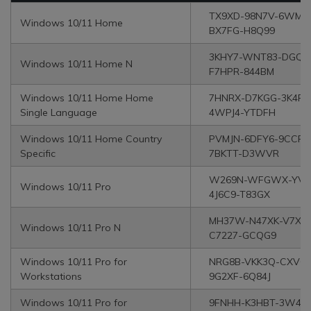
TX9XD-98N7V-6WMQ
Windows 10/11 Home
BX7FG-H8Q99
3KHY7-WNT83-DGQK
Windows 10/11 Home N
F7HPR-844BM
Windows 10/11 Home Home
7HNRX-D7KGG-3K4RQ
Single Language
4WPJ4-YTDFH
Windows 10/11 Home Country
PVMJN-6DFY6-9CCP6
Specific
7BKTT-D3WVR
W269N-WFGWX-YVC
Windows 10/11 Pro
4J6C9-T83GX
MH37W-N47XK-V7XM
Windows 10/11 Pro N
C7227-GCQG9
Windows 10/11 Pro for
NRG8B-VKK3Q-CXVCJ
Workstations
9G2XF-6Q84J
Windows 10/11 Pro for
9FNHH-K3HBT-3W4T