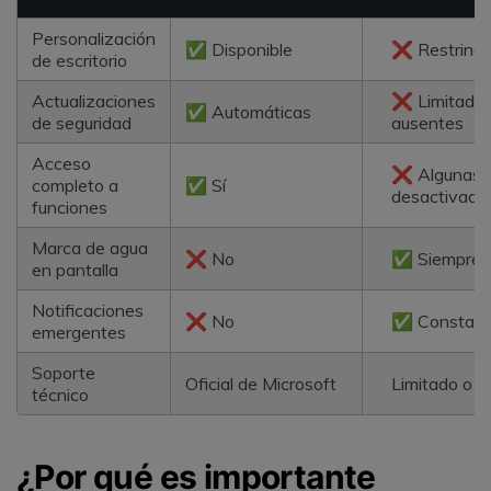
Personalización
✅ Disponible
❌ Restringi
de escritorio
Actualizaciones
❌ Limitadas
✅ Automáticas
de seguridad
ausentes
Acceso
❌ Algunas
completo a
✅ Sí
desactivada
funciones
Marca de agua
❌ No
✅ Siempre v
en pantalla
Notificaciones
❌ No
✅ Constant
emergentes
Soporte
Oficial de Microsoft
Limitado o n
técnico
¿Por qué es importante