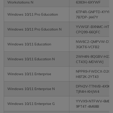
Workstations N
6383H-6XYWF
6TP4R-GNPTD-KYYHQ
Windows 10/11 Pro Education
7B7DP-J447Y
YVWGF-BXNMC-HTQ
Windows 10/11 Pro Education N
CPQ99-66QFC
NW6C2-QMPVW-D7K
Windows 10/11 Education
3GKT6-VCFB2
2WH4N-8QGBV-H22J
Windows 10/11 Education N
CT43Q-MDWWJ
NPPR9-FWDCX-D2C8
Windows 10/11 Enterprise
H872K-2YT43
DPH2V-TTNVB-4X9Q3
Windows 10/11 Enterprise N
TJR4H-KHJW4
YYVX9-NTFWV-6MDM
Windows 10/11 Enterprise G
9PT4T-4M68B