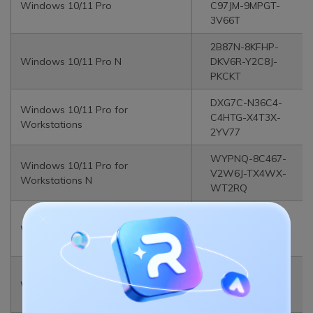
Windows 10/11 Pro
C97JM-9MPGT-
3V66T
2B87N-8KFHP-
Windows 10/11 Pro N
DKV6R-Y2C8J-
PKCKT
DXG7C-N36C4-
Windows 10/11 Pro for
C4HTG-X4T3X-
Workstations
2YV77
WYPNQ-8C467-
Windows 10/11 Pro for
V2W6J-TX4WX-
Workstations N
WT2RQ
8PTT6-RNW4C-
Windows 10/11 Pro Education
6V7J2-C2D3X-
MHBPB
GJTYN-HDMQY-
Windows 10/11 Pro Education N
FRR76-HVGC7-
QPF8P