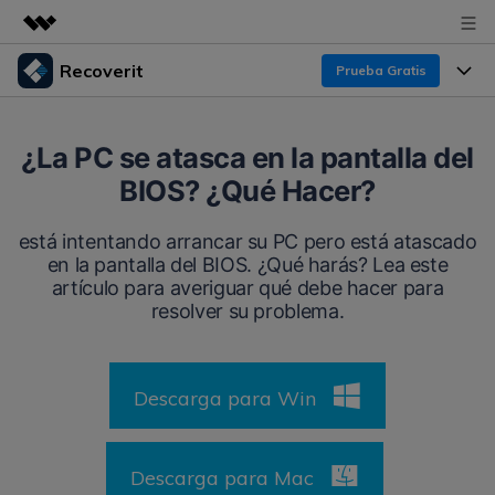
Recoverit
Prueba Gratis
Productos destacados
Creatividad digital con AIGC
Productos
Empresas
¿La PC se atasca en la pantalla del
Utilidades
BIOS? ¿Qué Hacer?
Resumen
Funciones
Recoverit para Windows
Quiénes somos
Soluciones
está intentando arrancar su PC pero está atascado
Líder en recuperación para Windows
Recuperar de Unidades
en la pantalla del BIOS. ¿Qué harás? Lea este
Recursos
Sala de prensa
artículo para averiguar qué debe hacer para
Pruébalo Gratis
Recuperar Medios Borrados
resolver su problema.
Por qué Recoverit
Tienda
Soluciones de Recuperación Exclusivas
Nuevo
Experto en Recuperación de Datos
Descarga para Win
Recoverit para Mac
Guía
Recuperar Documentos
Soporte
Recupera datos ilimitados del sistema Mac
Historias de Clientes
Escenarios de Pérdida de Datos
Descarga para Mac
Pruébalo Gratis
DESCARGAR
Sign In
Temas Destacados