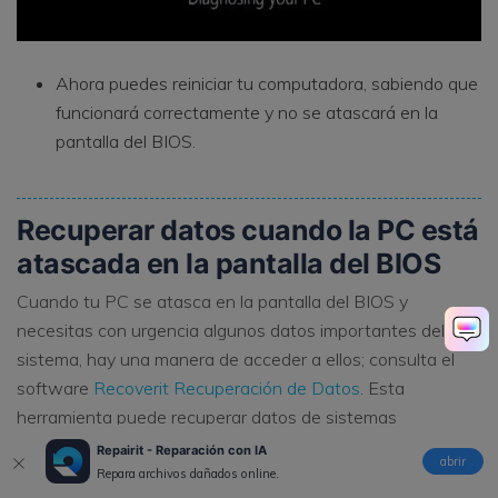
Ahora puedes reiniciar tu computadora, sabiendo que
funcionará correctamente y no se atascará en la
pantalla del BIOS.
Recuperar datos cuando la PC está
atascada en la pantalla del BIOS
Cuando tu PC se atasca en la pantalla del BIOS y
necesitas con urgencia algunos datos importantes del
sistema, hay una manera de acceder a ellos; consulta el
software
Recoverit Recuperación de Datos
. Esta
herramienta puede recuperar datos de sistemas
bloqueados, tarjetas SD corruptas, unidades formateadas,
Repairit - Reparación con IA
abrir
discos duros internos dañados, etc.
Repara archivos dañados online.