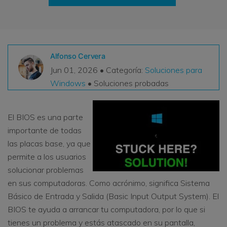
VER TODAS LAS FUNCIONES
search
Recoverit Gratis
Recupera datos perdidos/eliminados gratis
Alfonso Cervera
Jun 01, 2026 • Categoría:
Soluciones para
Pruébalo Gratis
Windows
• Soluciones probadas
El BIOS es una parte
Otros Productos
importante de todas
las placas base, ya que
Repairit - Reparar Datos
permite a los usuarios
UBackit - Respaldar Datos
solucionar problemas
en sus computadoras. Como acrónimo, significa Sistema
Básico de Entrada y Salida (Basic Input Output System). El
BIOS te ayuda a arrancar tu computadora, por lo que si
tienes un problema y estás atascado en su pantalla,