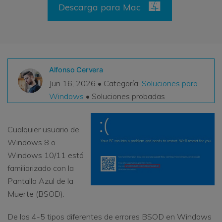
Descarga para Mac
VER TODAS LAS FUNCIONES
search
Recoverit Gratis
Recupera datos perdidos/eliminados gratis
Alfonso Cervera
Pruébalo Gratis
Jun 16, 2026 • Categoría:
Soluciones para
Windows
• Soluciones probadas
Otros Productos
Cualquier usuario de
Repairit - Reparar Datos
Windows 8 o
UBackit - Respaldar Datos
Windows 10/11 está
familiarizado con la
Pantalla Azul de la
Muerte (BSOD).
De los 4-5 tipos diferentes de errores BSOD en Windows