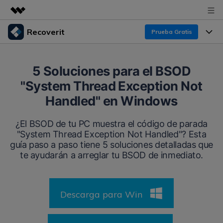
Recoverit
Prueba Gratis
Productos destacados
Creatividad digital con AIGC
Productos
Empresas
5 Soluciones para el BSOD
Utilidades
"System Thread Exception Not
Resumen
Funciones
Recoverit para Windows
Quiénes somos
Handled" en Windows
Soluciones
Líder en recuperación para Windows
Recuperar de Unidades
Recursos
¿El BSOD de tu PC muestra el código de parada
Sala de prensa
Pruébalo Gratis
"System Thread Exception Not Handled"? Esta
Recuperar Medios Borrados
guía paso a paso tiene 5 soluciones detalladas que
Por qué Recoverit
Tienda
te ayudarán a arreglar tu BSOD de inmediato.
Soluciones de Recuperación Exclusivas
Nuevo
Experto en Recuperación de Datos
Recoverit para Mac
Guía
Recuperar Documentos
Soporte
Descarga para Win
Recupera datos ilimitados del sistema Mac
Historias de Clientes
Escenarios de Pérdida de Datos
Pruébalo Gratis
DESCARGAR
Sign In
Temas Destacados