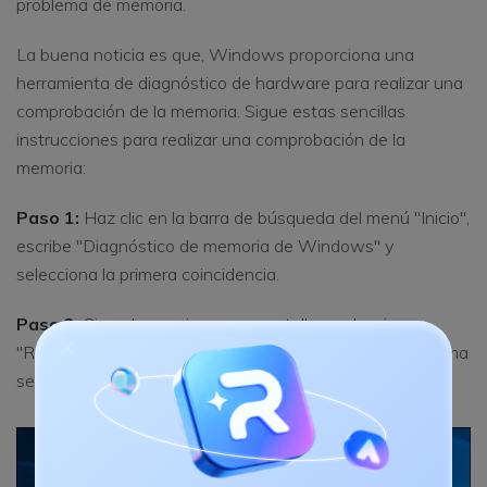
problema de memoria.
La buena noticia es que, Windows proporciona una
herramienta de diagnóstico de hardware para realizar una
comprobación de la memoria. Sigue estas sencillas
instrucciones para realizar una comprobación de la
memoria:
Paso 1:
Haz clic en la barra de búsqueda del menú "Inicio",
escribe "Diagnóstico de memoria de Windows" y
selecciona la primera coincidencia.
Paso 2:
Sigue las opciones en pantalla y selecciona
"Reiniciar ahora y comprobar si hay problemas". Tu sistema
se reiniciará una vez completado el proceso.