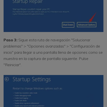
Paso 3:
Sigue esta ruta de navegación "Solucionar
problemas" > "Opciones avanzadas" > "Configuración de
inicio" para llegar a una pantalla llena de opciones como se
muestra en la captura de pantalla siguiente. Pulse
"Reiniciar".