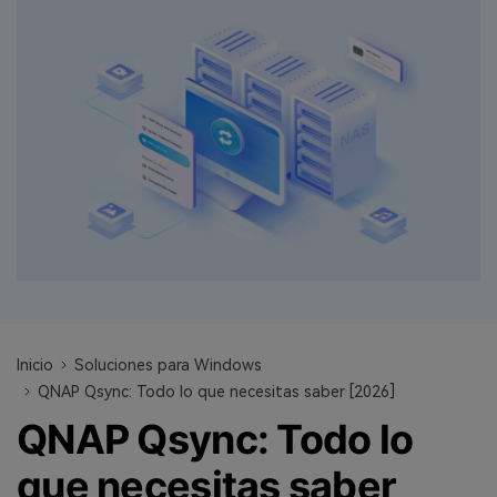
search
VER TODAS LAS FUNCIONES
Recoverit Gratis
Recupera datos perdidos/eliminados gratis
Pruébalo Gratis
Otros Productos
Repairit - Reparar Datos
UBackit - Respaldar Datos
Inicio
Soluciones para Windows
QNAP Qsync: Todo lo que necesitas saber [2026]
QNAP Qsync: Todo lo
que necesitas saber