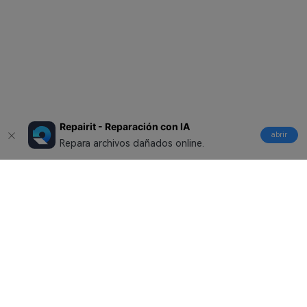
Repairit - Reparación con IA
abrir
Repara archivos dañados online.
Productos
Wondershare
Explorar IA