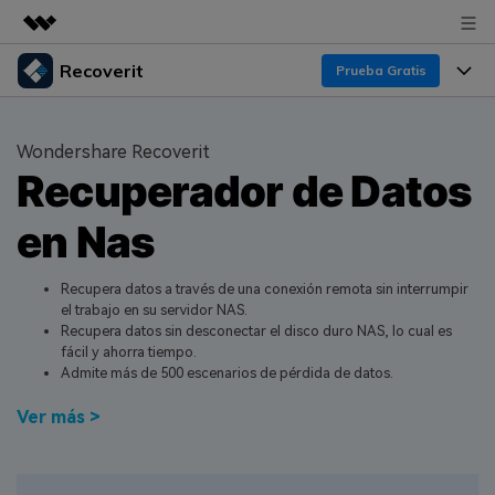
Recoverit
Productos destacados
Prueba Gratis
Creatividad digital con AIGC
Productos
Empresas
Utilidades
Wondershare Recoverit
Resumen
Recuperador de Datos
Funciones
Quiénes somos
Soluciones
Recoverit para Windows
en Nas
Recuperar de Unidades
Recursos
Sala de prensa
Líder en recuperación para Windows
Recuperar Medios Borrados
Pruébalo Gratis
Recupera datos a través de una conexión remota sin interrumpir
Tienda
Por qué Recoverit
el trabajo en su servidor NAS.
Recupera datos sin desconectar el disco duro NAS, lo cual es
Soluciones de Recuperación Exclusivas
Nuevo
Experto en Recuperación de Datos
Soporte
Guía
fácil y ahorra tiempo.
Admite más de 500 escenarios de pérdida de datos.
Recuperar Documentos
Recoverit para Mac
Historias de Clientes
Ver más >
DESCARGAR
Sign In
Recupera datos ilimitados del sistema Mac
Escenarios de Pérdida de Datos
Temas Destacados
Pruébalo Gratis