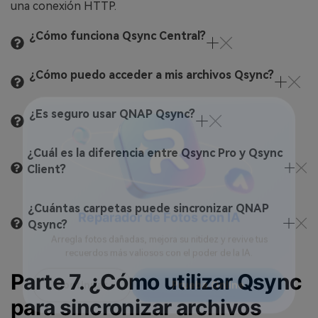
una conexión HTTP.
¿Cómo funciona Qsync Central?
¿Cómo puedo acceder a mis archivos Qsync?
¿Es seguro usar QNAP Qsync?
¿Cuál es la diferencia entre Qsync Pro y Qsync
Client?
¿Cuántas carpetas puede sincronizar QNAP
Qsync?
Reparador de Fotos con IA
Arregla fotos dañadas, mejora su nitidez y revive tus
Parte 7. ¿Cómo utilizar Qsync
recuerdos más valiosos con el poder de la IA.
para sincronizar archivos
Continuar
Prueba Online