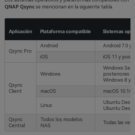
QNAP Qsync
se mencionan en la siguiente tabla.
Aplicación
Plataforma compatible
Sistemas oper
Android
Android 7.0 y 
Qsync Pro
iOS
iOS 11 y poste
Windows Serv
Windows
posteriores
Windows 8 y p
Qsync
Client
macOS
macOS 10.14 y
Ubuntu Deskt
Linux
Ubuntu Deskt
Qsync
Todos los modelos
Todas las ver
Central
NAS