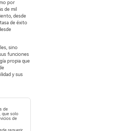
omo por
s de mil
iento, desde
tasa de éxito
desde
es, sino
 sus funciones
gía propia que
de
lidad y sus
s de
, que solo
vicios de
ede requerir