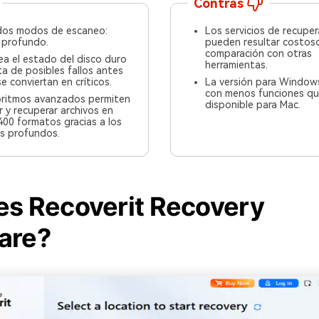
Contras
dos modos de escaneo:
Los servicios de recuper
 profundo.
pueden resultar costos
comparación con otras
a el estado del disco duro
herramientas.
ta de posibles fallos antes
e conviertan en críticos.
La versión para Window
con menos funciones qu
oritmos avanzados permiten
disponible para Mac.
 y recuperar archivos en
00 formatos gracias a los
s profundos.
es Recoverit Recovery
are?