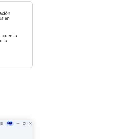
ación
os en
s cuenta
e la