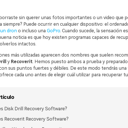
VER TODAS LAS FUNCIONES
borraste sin querer unas fotos importantes o un video que 
 siempre? Puede ocurrir en cualquier dispositivo: el ordenado
,
un dron
o incluso una
GoPro
. Cuando sucede, la sensación e
 buena noticia es que hoy existen programas capaces de recu
olverlos intactos.
iones más utilizadas aparecen dos nombres que suelen reco
rill
y
Recoverit
. Hemos puesto ambos a prueba y preparad
on sus puntos fuertes y débiles. De este modo tendrás una v
 ofrece cada uno antes de elegir cuál utilizar para recuperar t
rtículo
s Disk Drill Recovery Software?
s Recoverit Recovery Software?