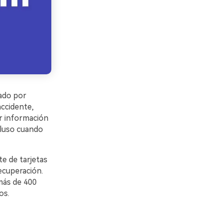
eado por
accidente,
ar información
cluso cuando
te de tarjetas
ecuperación.
más de 400
os.