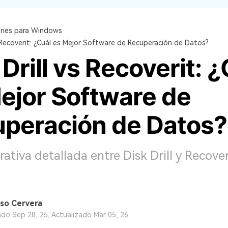
ones para Windows
s Recoverit: ¿Cuál es Mejor Software de Recuperación de Datos?
 Drill vs Recoverit: 
ejor Software de
peración de Datos?
tiva detallada entre Disk Drill y Recover
so Cervera
ado Sep 28, 25, Actualizado Mar 05, 26