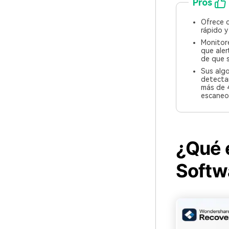
Pros
Ofrece 
rápido y
Monitore
que aler
de que s
Sus alg
detectar
más de 4
escaneo
¿Qué 
Softw