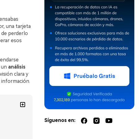
pensabas
r, una tarjeta
s de perderlo
perar esos
mendarse
o un
análisis
isión clara y
u información.
Síguenos en: