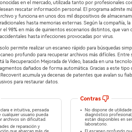
onocidas en el mercado, utilizada tanto por profesionales c
desean rescatar información personal. El programa admite má
rchivo y funciona en unos dos mil dispositivos de almacenam
radicionales hasta memorias externas. Según la compañía, la 
r el 98% en más de quinientos escenarios distintos, que van 
accidentales hasta infecciones provocadas por virus.
solo permite realizar un escaneo rápido para búsquedas simpl
caneo profundo para recuperar archivos más difíciles. Entre
tá la Recuperación Mejorada de Video, basada en una tecnolo
gmentos dañados de forma automática. Gracias a este tipo 
Recoverit acumula ya decenas de patentes que avalan su fiabi
sivos para restaurar datos.
Contras
 clara e intuitiva, pensada
No dispone de utilidade
 cualquier usuario pueda
diagnóstico profesional
r archivos sin dificultad.
están disponibles en ser
laboratorio.
ades de reparación y
ación que abarcan más de
El escaneo profundo pu