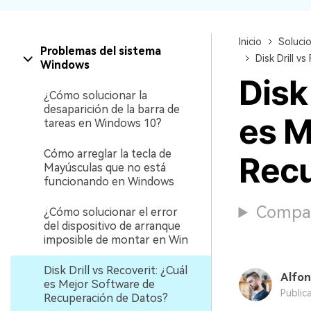
Recuperar Datos de Linux
Inicio
Soluci
Recuperar Datos de NAS
Problemas del sistema
Disk Drill v
Windows
Disk
¿Cómo solucionar la
desaparición de la barra de
es M
tareas en Windows 10?
Cómo arreglar la tecla de
Recu
Mayúsculas que no está
funcionando en Windows
Compara
¿Cómo solucionar el error
del dispositivo de arranque
imposible de montar en Win
Disk Drill vs Recoverit: ¿Cuál
Alfon
es Mejor Software de
Public
Recuperación de Datos?