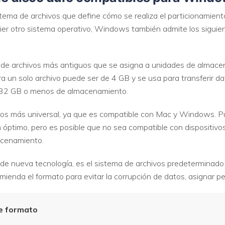
istema de archivos que define cómo se realiza el particionamien
VER TODAS LAS FUNCIONES
quier otro sistema operativo, Windows también admite los siguie
 de archivos más antiguos que se asigna a unidades de almac
a un solo archivo puede ser de 4 GB y se usa para transferir d
 32 GB o menos de almacenamiento.
vos más universal, ya que es compatible con Mac y Windows. Pu
ión óptimo, pero es posible que no sea compatible con dispositi
cenamiento.
s de nueva tecnología, es el sistema de archivos predetermin
ienda el formato para evitar la corrupción de datos, asignar pe
e formato