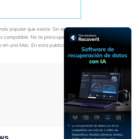
Recuperar
Escenarios de Pérdida
Documentos
de Datos
Recuperar
Recuperar
Recuperar
Recuperar
más popular que existe. Sin embargo,
Excel
Word
Sistema
Datos
os compatible. No te preocupes: es
Windows
Borrados
Recuperar
Recuperar
 en una Mac. En esta publicación, te
ZIP
PPT
Recuperar
Recuperar
Datos
Post-Reset
Recuperar
Recuperar
Formateados
Email
PDF
Recuperar
Recuperar
Disco RAW
Disco Dañado
Recuperar
datos en
RAID
Nuevo
ows