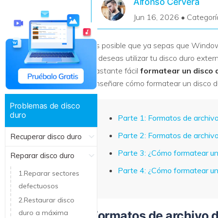
Alfonso Cervera
Recuperar Datos de Linux
Jun 16, 2026 • Categorí
Recuperar Datos de NAS
Es posible que ya sepas que Windows
si deseas utilizar tu disco duro ex
bastante fácil
formatear un disco
enseñare cómo formatear un disco d
Problemas de disco
duro
Parte 1: Formatos de archiv
Parte 2: Formatos de archiv
Recuperar disco duro
Parte 3: ¿Cómo formatear u
Reparar disco duro
Parte 4: ¿Cómo formatear u
1.Reparar sectores
defectuosos
2.Restaurar disco
duro a máxima
Formatos de archivo 