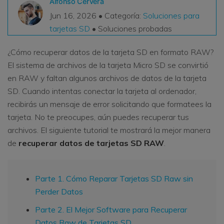
Alfonso Cervera
VER TODAS LAS FUNCIONES
Jun 16, 2026 • Categoría:
Soluciones para
tarjetas SD
• Soluciones probadas
search
Recoverit Gratis
¿Cómo recuperar datos de la tarjeta SD en formato RAW?
Recupera datos perdidos/eliminados gratis
El sistema de archivos de la tarjeta Micro SD se convirtió
Pruébalo Gratis
en RAW y faltan algunos archivos de datos de la tarjeta
SD. Cuando intentas conectar la tarjeta al ordenador,
recibirás un mensaje de error solicitando que formatees la
tarjeta. No te preocupes, aún puedes recuperar tus
Otros Productos
archivos. El siguiente tutorial te mostrará la mejor manera
Repairit - Reparar Datos
de
recuperar datos de tarjetas SD RAW
.
UBackit - Respaldar Datos
Parte 1. Cómo Reparar Tarjetas SD Raw sin
Perder Datos
Parte 2. El Mejor Software para Recuperar
Datos Raw de Tarjetas SD