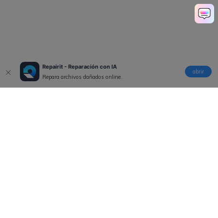
Repairit - Reparación con IA
abrir
Repara archivos dañados online.
Productos
Wondershare
Explorar IA
Centro de soporte