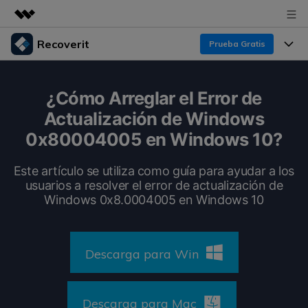
Recoverit
Prueba Gratis
Productos destacados
Creatividad digital con AIGC
Productos
Empresas
¿Cómo Arreglar el Error de
Utilidades
Actualización de Windows
Resumen
Funciones
Recoverit para Windows
Quiénes somos
0x80004005 en Windows 10?
Soluciones
Líder en recuperación para Windows
Recuperar de Unidades
Recursos
Este artículo se utiliza como guía para ayudar a los
Sala de prensa
Pruébalo Gratis
usuarios a resolver el error de actualización de
Recuperar Medios Borrados
Windows 0x8.0004005 en Windows 10
Por qué Recoverit
Tienda
Soluciones de Recuperación Exclusivas
Nuevo
Experto en Recuperación de Datos
Recoverit para Mac
Guía
Recuperar Documentos
Descarga para Win
Soporte
Recupera datos ilimitados del sistema Mac
Historias de Clientes
Escenarios de Pérdida de Datos
Pruébalo Gratis
DESCARGAR
Sign In
Descarga para Mac
Temas Destacados