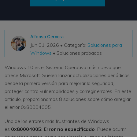
VER TODAS LAS FUNCIONES
search
Recoverit Gratis
Recupera datos perdidos/eliminados gratis
Alfonso Cervera
Jun 01, 2026 • Categoría:
Soluciones para
Pruébalo Gratis
Windows
• Soluciones probadas
Windows 10 es el Sistema Operativo más nuevo que
ofrece Microsoft. Suelen lanzar actualizaciones periódicas
Otros Productos
desde la primera versión para mejorar la seguridad,
Repairit - Reparar Datos
proteger contra vulnerabilidades y corregir errores. En este
UBackit - Respaldar Datos
artículo, proporcionamos 8 soluciones sobre cómo arreglar
el error 0x80004005.
Uno de los errores más frustrantes de Windows
es
0x80004005: Error no especificado
. Puede ocurrir