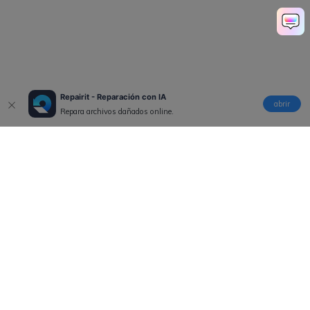
Repairit - Reparación con IA
abrir
Repara archivos dañados online.
Productos
Wondershare
Explorar IA
Centro de soporte