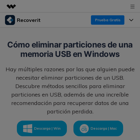
Recoverit
Prueba Gratis
Productos destacados
Creatividad digital con AIGC
Productos
Empresas
Cómo eliminar particiones de una
Utilidades
memoria USB en Windows
Resumen
Funciones
Recoverit para Windows
Quiénes somos
Soluciones
Hay múltiples razones por las que alguien puede
Líder en recuperación para Windows
Recuperar de Unidades
Recursos
necesitar eliminar particiones de un USB.
Sala de prensa
Pruébalo Gratis
Recuperar Medios Borrados
Descubre métodos sencillos para eliminar
particiones en USB, además de una increíble
Por qué Recoverit
Tienda
Soluciones de Recuperación Exclusivas
Nuevo
recomendación para recuperar datos de una
Experto en Recuperación de Datos
partición perdida.
Recoverit para Mac
Guía
Recuperar Documentos
Soporte
Recupera datos ilimitados del sistema Mac
Historias de Clientes
Escenarios de Pérdida de Datos
Descarga | Win
Descarga | Mac
Pruébalo Gratis
DESCARGAR
Sign In
Temas Destacados