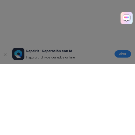
Repairit - Reparación con IA
abrir
Repara archivos dañados online.
Productos
Wondershare
Explorar IA
Centro de soporte