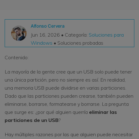
VER TODAS LAS FUNCIONES
search
Recoverit Gratis
Alfonso Cervera
Recupera datos perdidos/eliminados gratis
Jun 16, 2026 • Categoría:
Soluciones para
Windows
• Soluciones probadas
Pruébalo Gratis
Contenido:
La mayoría de la gente cree que un USB solo puede tener
Otros Productos
una única partición, pero no siempre es así. En realidad,
una memoria USB puede dividirse en varias particiones.
Repairit - Reparar Datos
Dado que las particiones pueden crearse, también pueden
UBackit - Respaldar Datos
eliminarse, borrarse, formatearse y borrarse. La pregunta
que surge es: ¿por qué alguien querría
eliminar las
particiones de un USB
?
Hay múltiples razones por las que alguien puede necesitar