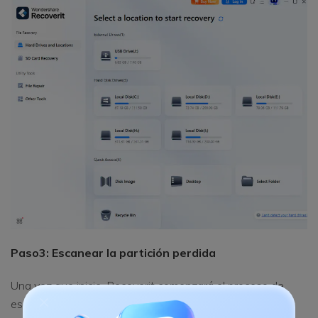
Paso
3: Escanear la partición perdida
Una vez que inicie, Recoverit comenzará el proceso de
escaneo y luego de algunos momentos mostrará todos