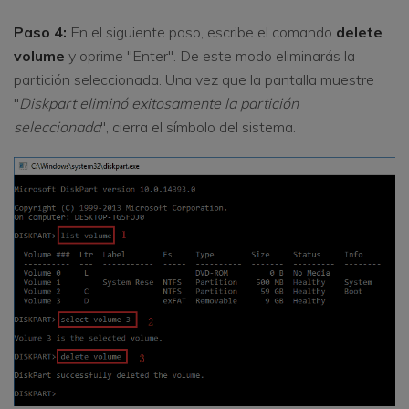
Paso 4:
En el siguiente paso, escribe el comando
delete
volume
y oprime "Enter". De este modo eliminarás la
partición seleccionada. Una vez que la pantalla muestre
"
Diskpart eliminó exitosamente la partición
seleccionada
", cierra el símbolo del sistema.