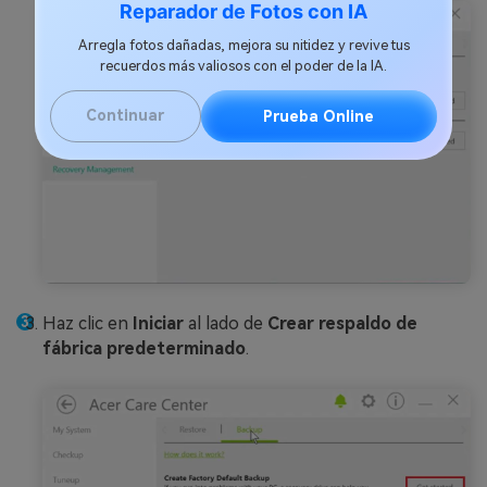
Reparador de Fotos con IA
Arregla fotos dañadas, mejora su nitidez y revive tus
recuerdos más valiosos con el poder de la IA.
Continuar
Prueba Online
Haz clic en
Iniciar
al lado de
Crear respaldo de
fábrica predeterminado
.