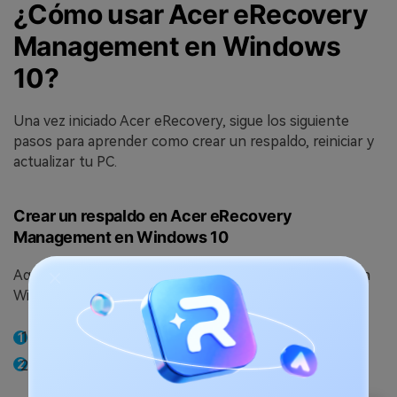
¿Cómo usar Acer eRecovery
Management en Windows
10?
Una vez iniciado Acer eRecovery, sigue los siguiente
pasos para aprender como crear un respaldo, reiniciar y
actualizar tu PC.
Crear un respaldo en Acer eRecovery
Management en Windows 10
Aquí te decimos como crear un sistema de respaldo en
Windows 10 utilizando Acer eRecovery Management:
Abre Acer eRecovery Management.
Haz clic en el tablero de
Respaldo
.