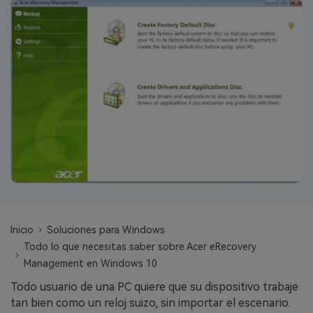
search
VER TODAS LAS FUNCIONES
Recoverit Gratis
Recupera datos perdidos/eliminados gratis
Pruébalo Gratis
Otros Productos
Repairit - Reparar Datos
UBackit - Respaldar Datos
Inicio
Soluciones para Windows
Todo lo que necesitas saber sobre Acer eRecovery
Management en Windows 10
Todo usuario de una PC quiere que su dispositivo trabaje
tan bien como un reloj suizo, sin importar el escenario.