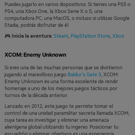
Puedes jugarlo en varios dispositivos. Si tienes una PS5 o
PS4, una Xbox One, la Xbox Serie X o S, una
computadora PC, una MacOS, o incluso si utilizas Google
Stadia, podrás disfrutar de él.
🎮
Inicia la aventura
:
Steam
,
PlayStation Store
,
Xbox
XCOM: Enemy Unknown
󠀰Si eres una de las muchas personas que se divirtieron
jugando al maravilloso juego
Baldur's Gate 3
, XCOM:
Enemy Unknown es una forma excelente de rendir
homenaje a uno de los mejores juegos tácticos por
turnos de la década anterior.
Lanzado en 2012, este juego te permite tomar el
control de una unidad paramilitar secreta llamada XCOM,
cuya tarea es investigar y eliminar una amenaza
alienígena global utilizando tu ingenio. Posicionar tu
escuadrón y eliminar objetivos es una experiencia