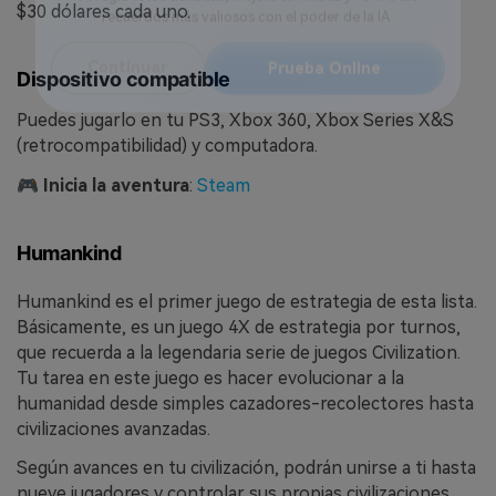
Reparador de Fotos con IA
$30 dólares cada uno.
Arregla fotos dañadas, mejora su nitidez y revive tus
recuerdos más valiosos con el poder de la IA.
Dispositivo compatible
Continuar
Prueba Online
Puedes jugarlo en tu PS3, Xbox 360, Xbox Series X&S
(retrocompatibilidad) y computadora.
🎮
Inicia la aventura
:
Steam
Humankind
Humankind es el primer juego de estrategia de esta lista.
Básicamente, es un juego 4X de estrategia por turnos,
que recuerda a la legendaria serie de juegos Civilization.
Tu tarea en este juego es hacer evolucionar a la
humanidad desde simples cazadores-recolectores hasta
civilizaciones avanzadas.
Según avances en tu civilización, podrán unirse a ti hasta
nueve jugadores y controlar sus propias civilizaciones.