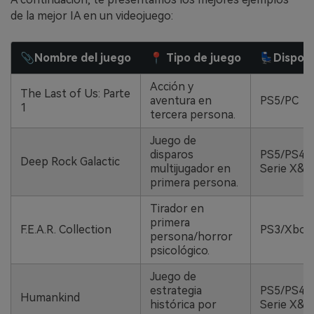
de la mejor IA en un videojuego:
📎Nombre del juego
📍 Tipo de juego
💺Disposi
Acción y
The Last of Us: Parte
aventura en
PS5/PC
1
tercera persona.
Juego de
disparos
PS5/PS4/
Deep Rock Galactic
multijugador en
Serie X&S
primera persona.
Tirador en
primera
F.E.A.R. Collection
PS3/Xbox
persona/horror
psicológico.
Juego de
estrategia
PS5/PS4/
Humankind
histórica por
Serie X&S