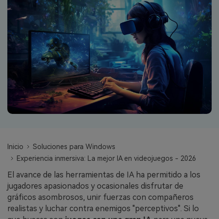
search
VER TODAS LAS FUNCIONES
Recoverit Gratis
Recupera datos perdidos/eliminados gratis
Pruébalo Gratis
Otros Productos
Repairit - Reparar Datos
Inicio
Soluciones para Windows
UBackit - Respaldar Datos
Experiencia inmersiva: La mejor IA en videojuegos - 2026
El avance de las herramientas de IA ha permitido a los
jugadores apasionados y ocasionales disfrutar de
gráficos asombrosos, unir fuerzas con compañeros
realistas y luchar contra enemigos "perceptivos". Si lo