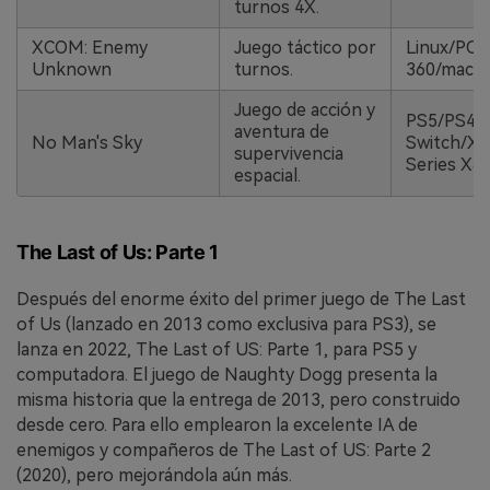
turnos 4X.
XCOM: Enemy
Juego táctico por
Linux/PC/
Unknown
turnos.
360/macOS
Juego de acción y
PS5/PS4/
aventura de
No Man's Sky
Switch/X
supervivencia
Series X
espacial.
The Last of Us: Parte 1
Después del enorme éxito del primer juego de The Last
of Us (lanzado en 2013 como exclusiva para PS3), se
lanza en 2022, The Last of US: Parte 1, para PS5 y
computadora. El juego de Naughty Dogg presenta la
misma historia que la entrega de 2013, pero construido
desde cero. Para ello emplearon la excelente IA de
enemigos y compañeros de The Last of US: Parte 2
(2020), pero mejorándola aún más.