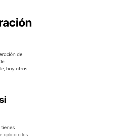
ración
peración de
de
le, hay otras
si
 tienes
 aplica a los