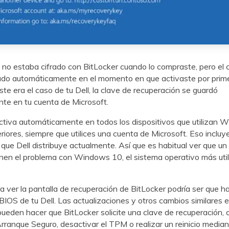
ll no estaba cifrado con BitLocker cuando lo compraste, pero el 
ado automáticamente en el momento en que activaste por prim
te era el caso de tu Dell, la clave de recuperación se guardó
te en tu cuenta de Microsoft.
ctiva automáticamente en todos los dispositivos que utilizan 
riores, siempre que utilices una cuenta de Microsoft. Eso incluy
ue Dell distribuye actualmente. Así que es habitual ver que u
enen el problema con Windows 10, el sistema operativo más util
a ver la pantalla de recuperación de BitLocker podría ser que h
BIOS de tu Dell. Las actualizaciones y otros cambios similares e
eden hacer que BitLocker solicite una clave de recuperación,
Arranque Seguro, desactivar el TPM o realizar un reinicio median