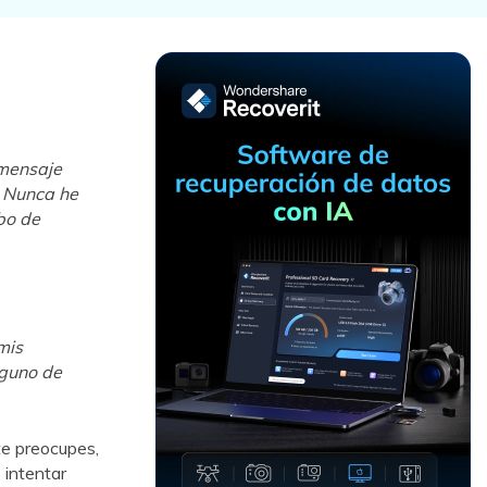
Recuperar
Escenarios de Pérdida
Documentos
de Datos
Recuperar
Recuperar
Recuperar
Recuperar
Excel
Word
Sistema
Datos
Windows
Borrados
Recuperar
Recuperar
 mensaje
ZIP
PPT
Recuperar
Recuperar
. Nunca he
Datos
Post-Reset
bo de
Recuperar
Recuperar
Formateados
Email
PDF
Recuperar
Recuperar
Disco RAW
Disco Dañado
mis
Recuperar
nguno de
datos en
RAID
Nuevo
te preocupes,
 intentar