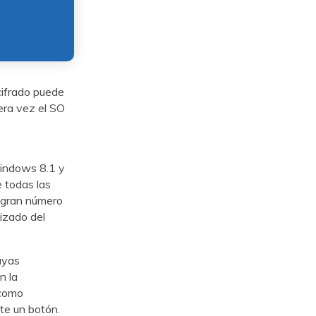
cifrado puede
era vez el SO
Windows 8.1 y
e todas las
n gran número
izado del
ayas
n la
 como
te un botón.