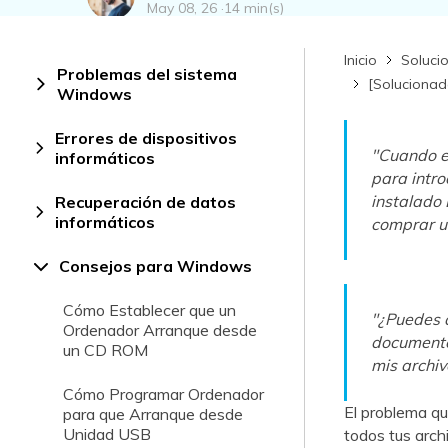
May 08, 26 ·
14 min(s)
Recuperar Datos de Linux
Inicio
Soluci
Recuperar Datos de NAS
Problemas del sistema
[Solucionado
Windows
Errores de dispositivos
"Cuando e
informáticos
para intro
instalado
Recuperación de datos
informáticos
comprar un
Consejos para Windows
Cómo Establecer que un
"¿Puedes 
Ordenador Arranque desde
documento
un CD ROM
mis archiv
Cómo Programar Ordenador
El problema qu
para que Arranque desde
Unidad USB
todos tus arch