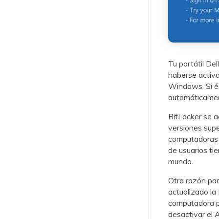
Tu portátil De
haberse activ
Windows. Si és
automáticamen
BitLocker se a
versiones supe
computadoras q
de usuarios ti
mundo.
Otra razón par
actualizado la 
computadora pu
desactivar el 