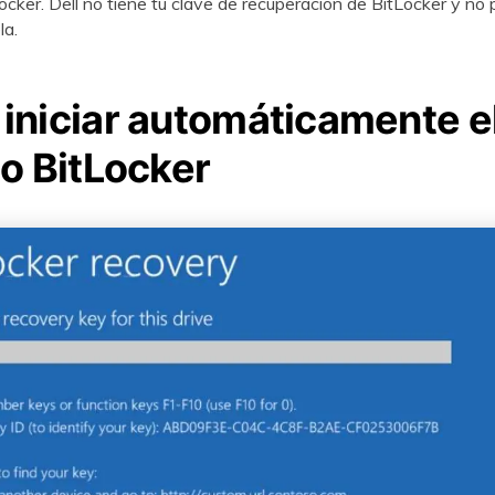
Locker. Dell no tiene tu clave de recuperación de BitLocker y no
la.
iniciar automáticamente e
o BitLocker