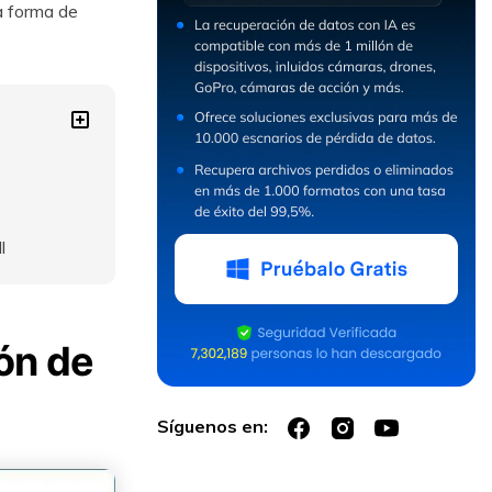
la forma de
l
ón de
Síguenos en: