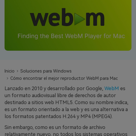
search
VER TODAS LAS FUNCIONES
Recoverit Gratis
Recupera datos perdidos/eliminados gratis
Pruébalo Gratis
Inicio
Soluciones para Windows
Otros Productos
Cómo encontrar el mejor reproductor WebM para Mac
Repairit - Reparar Datos
Lanzado en 2010 y desarrollado por Google,
WebM
es
UBackit - Respaldar Datos
un formato audiovisual libre de derechos de autor
destinado a sitios web HTML5. Como su nombre indica,
es un formato orientado a la web y es una alternativa a
los formatos patentados H.264 y MP4 (MPEG4).
Sin embargo, como es un formato de archivo
relativamente nuevo, no todos los sistemas operativos