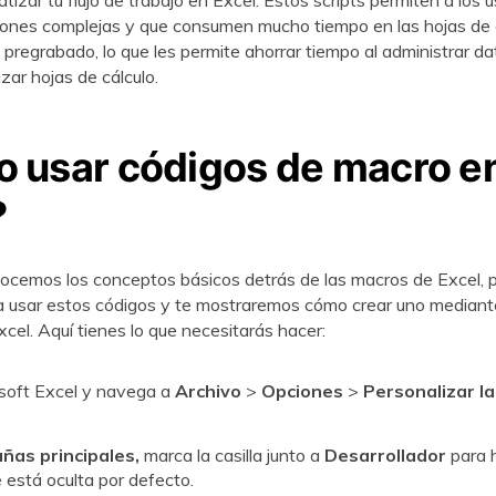
izar tu flujo de trabajo en Excel. Estos scripts permiten a los u
iones complejas y que consumen mucho tiempo en las hojas de 
 pregrabado, lo que les permite ahorrar tiempo al administrar da
zar hojas de cálculo.
 usar códigos de macro e
?
ocemos los conceptos básicos detrás de las macros de Excel,
a usar estos códigos y te mostraremos cómo crear uno mediant
cel. Aquí tienes lo que necesitarás hacer:
soft Excel y navega a
Archivo
>
Opciones
>
Personalizar la
ñas principales,
marca la casilla junto a
Desarrollador
para h
 está oculta por defecto.