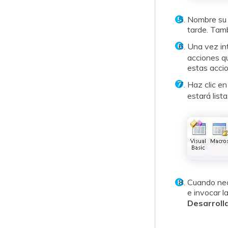
Nombre su 
tarde. Tamb
Una vez int
acciones qu
estas accio
Haz clic e
estará lista
Cuando nec
e invocar l
Desarroll