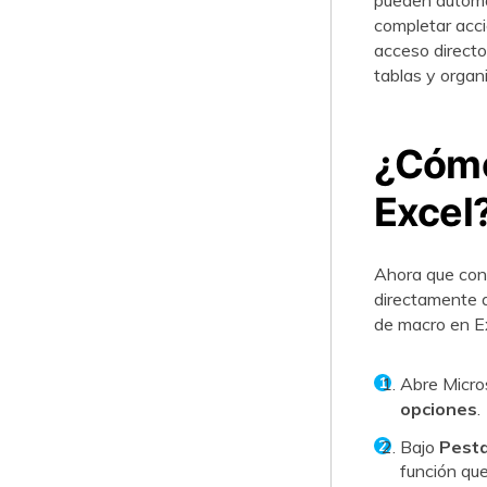
pueden automat
completar acc
acceso directo
tablas y organi
¿Cómo
Excel
Ahora que con
directamente 
de macro en Ex
Abre Micro
opciones
.
Bajo
Pesta
función que