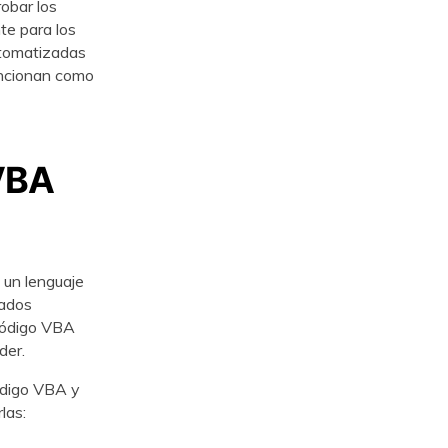
obar los
te para los
utomatizadas
uncionan como
VBA
 un lenguaje
nados
 código VBA
der.
ódigo VBA y
las: