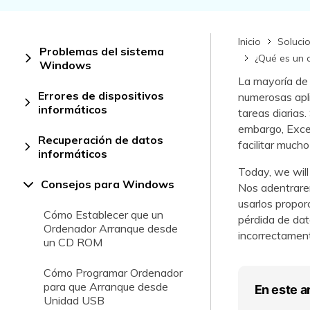
Recuperar Datos de Linux
Inicio
Soluci
Recuperar Datos de NAS
Problemas del sistema
¿Qué es un 
Windows
La mayoría de 
Errores de dispositivos
numerosas apli
informáticos
tareas diarias
embargo, Excel
Recuperación de datos
facilitar mucho
informáticos
Today, we will
Consejos para Windows
Nos adentrare
usarlos propor
Cómo Establecer que un
pérdida de dat
Ordenador Arranque desde
incorrectamen
un CD ROM
Cómo Programar Ordenador
para que Arranque desde
En este a
Unidad USB