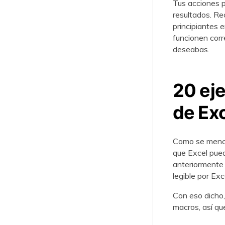
Tus acciones p
resultados. R
principiantes 
funcionen corr
deseabas.
20 ej
de Exc
Como se mencio
que Excel pue
anteriormente 
legible por Ex
Con eso dicho
macros, así qu