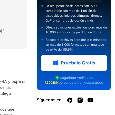
s]?
VBA y explicar
ue las
splegar
Síguenos en:
ndos que