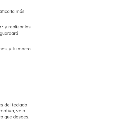
ificarla más
ar
y realizar las
 guardará
es, y tu macro
s del teclado
rnativa, ve a
ro que desees.