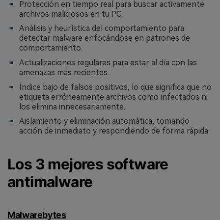
Protección en tiempo real para buscar activamente
Reparador de Fotos con IA
archivos maliciosos en tu PC.
Arregla fotos dañadas, mejora su nitidez y revive tus
Análisis y heurística del comportamiento para
recuerdos más valiosos con el poder de la IA.
detectar malware enfocándose en patrones de
comportamiento.
Continuar
Prueba Online
Actualizaciones regulares para estar al día con las
amenazas más recientes.
Índice bajo de falsos positivos, lo que significa que no
etiqueta erróneamente archivos como infectados ni
los elimina innecesariamente.
Aislamiento y eliminación automática, tomando
acción de inmediato y respondiendo de forma rápida.
Los 3 mejores software
antimalware
Malwarebytes