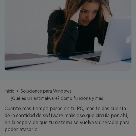
search
VER TODAS LAS FUNCIONES
Recoverit Gratis
Recupera datos perdidos/eliminados gratis
Pruébalo Gratis
Otros Productos
Repairit - Reparar Datos
Inicio
Soluciones para Windows
UBackit - Respaldar Datos
¿Qué es un antimalware? Cómo funciona y más
Cuanto más tiempo pasas en tu PC, más te das cuenta
de la cantidad de software malicioso que circula por ahí,
en la espera de que tu sistema se vuelva vulnerable para
poder atacarlo.