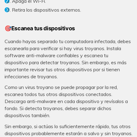
Apaga el Wi-Fi.
Retira los dispositivos externos.
Reparador de Fotos con IA
🎯Escanea tus dispositivos
Arregla fotos dañadas, mejora su nitidez y revive tus
Cuando hayas separado tu computadora infectada, debes
recuerdos más valiosos con el poder de la IA.
escanearla para verificar si hay virus troyanos. Instala
software anti-malware confiables y escanea tu
Continuar
Prueba Online
dispositivo para detectar troyanos. Sin embargo, es más
importante revisar tus otros dispositivos por si tienen
infecciones de troyanos.
Como un virus troyano se puede propagar por la red,
escanea todos tus otros dispositivos conectados.
Descarga anti-malware en cada dispositivo y revísalos a
fondo. Si detecta troyanos, debes separar dichos
dispositivos también.
Sin embargo, si actúas lo suficientemente rápido, tus otros
dispositivos probablemente estarán a salvo y sin troyanos.