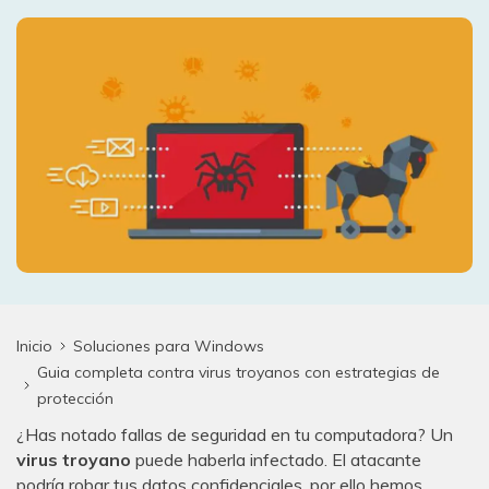
search
VER TODAS LAS FUNCIONES
Recoverit Gratis
Recupera datos perdidos/eliminados gratis
Pruébalo Gratis
Otros Productos
Repairit - Reparar Datos
UBackit - Respaldar Datos
Inicio
Soluciones para Windows
Guia completa contra virus troyanos con estrategias de
protección
¿Has notado fallas de seguridad en tu computadora? Un
virus troyano
puede haberla infectado. El atacante
podría robar tus datos confidenciales, por ello hemos