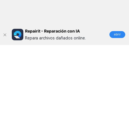
Repairit - Reparación con IA
abrir
Repara archivos dañados online.
Productos
Wondershare
Explorar IA
Centro de soporte