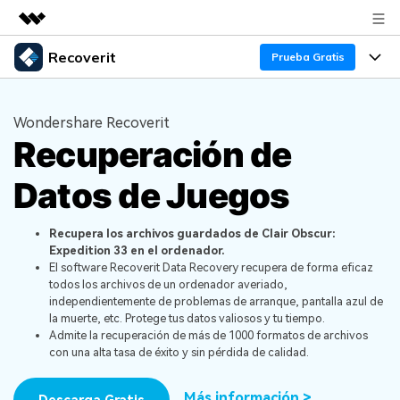
Recoverit
Productos destacados
Prueba Gratis
Creatividad digital con AIGC
Productos
Empresas
Utilidades
Wondershare Recoverit
Resumen
Recuperación de
Funciones
Quiénes somos
Soluciones
Recoverit para Windows
Datos de Juegos
Recuperar de Unidades
Recursos
Sala de prensa
Líder en recuperación para Windows
Recuperar Medios Borrados
Pruébalo Gratis
Recupera los archivos guardados de Clair Obscur:
Tienda
Por qué Recoverit
Expedition 33 en el ordenador.
El software Recoverit Data Recovery recupera de forma eficaz
Soluciones de Recuperación Exclusivas
Nuevo
Experto en Recuperación de Datos
Soporte
Guía
todos los archivos de un ordenador averiado,
independientemente de problemas de arranque, pantalla azul de
Recuperar Documentos
Recoverit para Mac
Historias de Clientes
la muerte, etc. Protege tus datos valiosos y tu tiempo.
Admite la recuperación de más de 1000 formatos de archivos
DESCARGAR
Sign In
Recupera datos ilimitados del sistema Mac
Escenarios de Pérdida de Datos
con una alta tasa de éxito y sin pérdida de calidad.
Temas Destacados
Pruébalo Gratis
Más información >