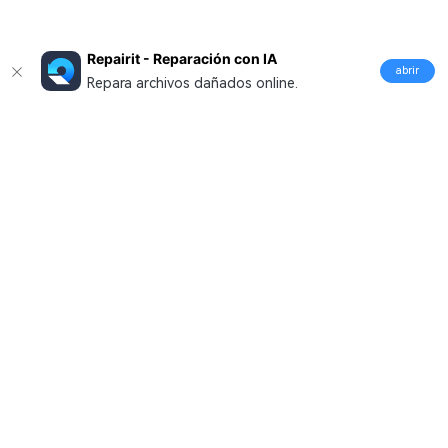
Repairit - Reparación con IA
abrir
Repara archivos dañados online.
Productos
Wondershare
Explorar IA
Centro de soporte