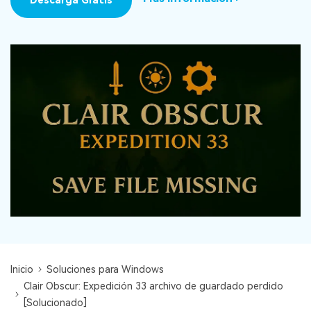
Descarga Gratis
search
VER TODAS LAS FUNCIONES
Recoverit Gratis
Recupera datos perdidos/eliminados gratis
Pruébalo Gratis
Otros Productos
Repairit - Reparar Datos
UBackit - Respaldar Datos
Inicio
Soluciones para Windows
Clair Obscur: Expedición 33 archivo de guardado perdido
[Solucionado]