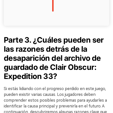
Reparador de Fotos con IA
Arregla fotos dañadas, mejora su nitidez y revive tus
recuerdos más valiosos con el poder de la IA.
Parte 3. ¿Cuáles pueden ser
Continuar
Prueba Online
las razones detrás de la
desaparición del archivo de
guardado de Clair Obscur:
Expedition 33?
Si estás lidiando con el progreso perdido en este juego,
pueden existir varias causas. Los jugadores deben
comprender estos posibles problemas para ayudarles a
identificar la causa principal y prevenirla en el futuro. A
continuación, descubriremos algunas razones clave que