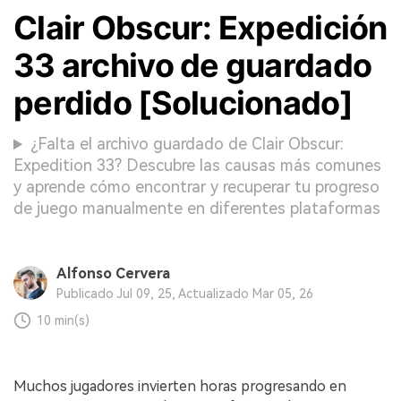
Clair Obscur: Expedición
33 archivo de guardado
perdido [Solucionado]
¿Falta el archivo guardado de Clair Obscur:
Expedition 33? Descubre las causas más comunes
y aprende cómo encontrar y recuperar tu progreso
de juego manualmente en diferentes plataformas
Alfonso Cervera
Publicado Jul 09, 25, Actualizado Mar 05, 26
10 min(s)
Muchos jugadores invierten horas progresando en