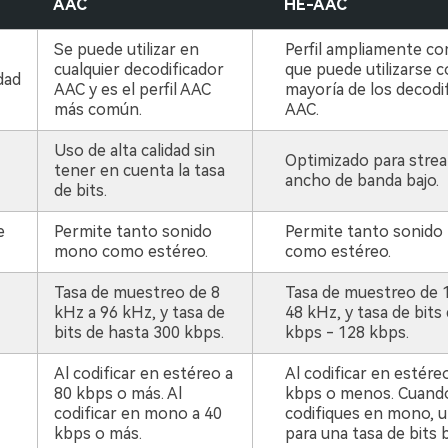
AAC
HE-AAC
Se puede utilizar en
Perfil ampliamente co
cualquier decodificador
que puede utilizarse c
dad
AAC y es el perfil AAC
mayoría de los decodi
más común.
AAC.
Uso de alta calidad sin
Optimizado para strea
tener en cuenta la tasa
ancho de banda bajo.
de bits.
e
Permite tanto sonido
Permite tanto sonid
mono como estéreo.
como estéreo.
Tasa de muestreo de 8
Tasa de muestreo de 
kHz a 96 kHz, y tasa de
48 kHz, y tasa de bits
bits de hasta 300 kbps.
kbps - 128 kbps.
Al codificar en estéreo a
Al codificar en estére
80 kbps o más. Al
kbps o menos. Cuand
codificar en mono a 40
codifiques en mono, ut
kbps o más.
para una tasa de bits b