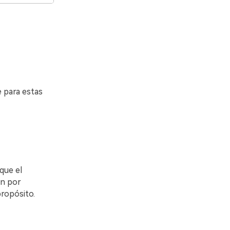
e para estas
que el
ón por
propósito.