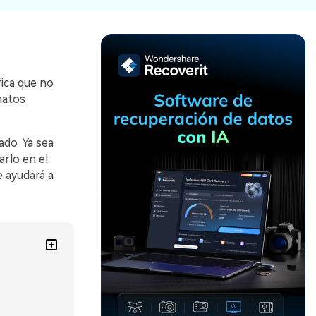
Recuperar
Escenarios de Pérdida
Documentos
de Datos
Recuperar
Recuperar
Recuperar
Recuperar
Excel
Word
Sistema
Datos
fica que no
Windows
Borrados
matos
Recuperar
Recuperar
ZIP
PPT
Recuperar
Recuperar
Datos
Post-Reset
ado. Ya sea
Recuperar
Recuperar
Formateados
rlo en el
Email
PDF
Recuperar
e ayudará a
Recuperar
Disco RAW
Disco Dañado
Recuperar
datos en
RAID
Nuevo