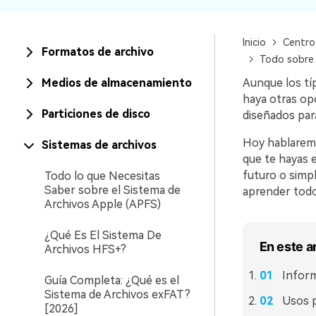
Recuperar Datos de Linux
Inicio
Centro
Recuperar Datos de NAS
Formatos de archivo
Todo sobre l
Medios de almacenamiento
Aunque los típ
haya otras op
Particiones de disco
diseñados par
Hoy hablarem
Sistemas de archivos
que te hayas 
futuro o simp
Todo lo que Necesitas
Saber sobre el Sistema de
aprender todo 
Archivos Apple (APFS)
¿Qué Es El Sistema De
En este a
Archivos HFS+?
Inform
Guía Completa: ¿Qué es el
Sistema de Archivos exFAT?
Usos p
[2026]