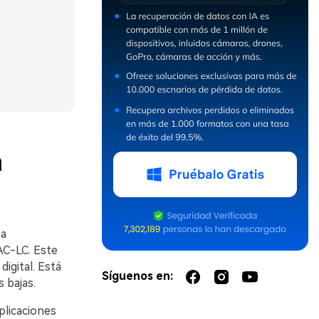
a
na
AC-LC. Este
igital. Está
Síguenos en:
 bajas.
aplicaciones