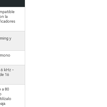
mpatible
on la
ficadores
ming y
o mono
16 kHz -
 de 16
o a 80
o
ilízalo
aja.