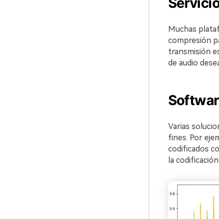
Servici
Muchas plataf
compresión pa
transmisión es
de audio dese
Softwar
Varias soluci
fines. Por eje
codificados c
la codificación