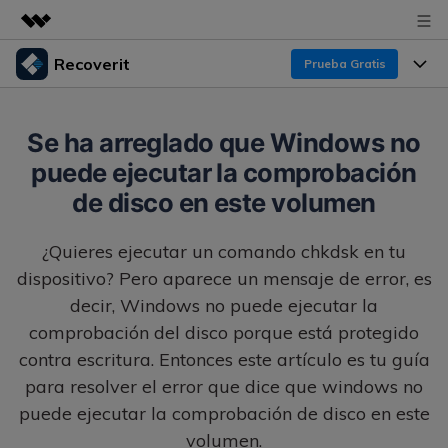
Recoverit
Prueba Gratis
Productos destacados
Creatividad digital con AIGC
Productos
Empresas
Se ha arreglado que Windows no
Utilidades
puede ejecutar la comprobación
Resumen
Funciones
Recoverit para Windows
Quiénes somos
de disco en este volumen
Soluciones
Líder en recuperación para Windows
Recuperar de Unidades
Recursos
¿Quieres ejecutar un comando chkdsk en tu
Sala de prensa
Pruébalo Gratis
Recuperar Medios Borrados
dispositivo? Pero aparece un mensaje de error, es
Por qué Recoverit
decir, Windows no puede ejecutar la
Tienda
Soluciones de Recuperación Exclusivas
Nuevo
comprobación del disco porque está protegido
Experto en Recuperación de Datos
contra escritura. Entonces este artículo es tu guía
Recoverit para Mac
Guía
Recuperar Documentos
Soporte
para resolver el error que dice que windows no
Recupera datos ilimitados del sistema Mac
Historias de Clientes
Escenarios de Pérdida de Datos
puede ejecutar la comprobación de disco en este
Pruébalo Gratis
DESCARGAR
Sign In
volumen.
Temas Destacados