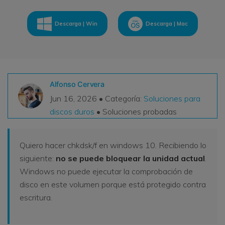
VER TODAS LAS FUNCIONES
Descarga | Win
Descarga | Mac
search
Recoverit Gratis
Recupera datos perdidos/eliminados gratis
Pruébalo Gratis
Alfonso Cervera
Jun 16, 2026 • Categoría:
Soluciones para
discos duros
• Soluciones probadas
Otros Productos
Repairit - Reparar Datos
Quiero hacer chkdsk/f en windows 10. Recibiendo lo
UBackit - Respaldar Datos
siguiente:
no se puede bloquear la unidad actual
.
Windows no puede ejecutar la comprobación de
disco en este volumen porque está protegido contra
escritura.