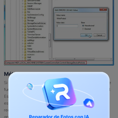
Método 4. Formatear el volumen
Si ninguna de las técnicas mencionadas anteriormente te
funciona, entonces puedes optar por formatear la unidad.
Este formateo eliminará toda la protección contra
escritura, así como los datos presentes en la unidad. Se
recomienda crear una copia de seguridad de los datos
Reparador de Fotos con IA
antes de ejecutar un formato en un disco duro. Para