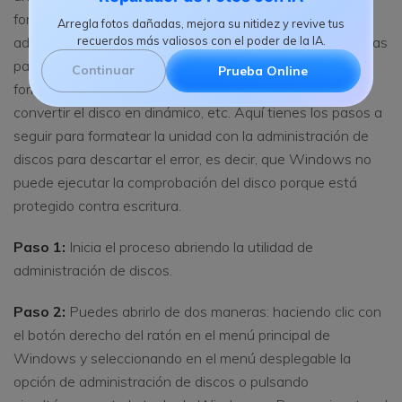
formatear la unidad, puedes utilizar la utilidad de
Arregla fotos dañadas, mejora su nitidez y revive tus
recuerdos más valiosos con el poder de la IA.
administración de discos. Ayuda a administrar el disco y las
particiones, crear una partición, eliminar una partición,
Continuar
Prueba Online
formatear una partición, cambiar la letra de la unidad,
convertir el disco en dinámico, etc. Aquí tienes los pasos a
seguir para formatear la unidad con la administración de
discos para descartar el error, es decir, que Windows no
puede ejecutar la comprobación del disco porque está
protegido contra escritura.
Paso 1:
Inicia el proceso abriendo la utilidad de
administración de discos.
Paso 2:
Puedes abrirlo de dos maneras: haciendo clic con
el botón derecho del ratón en el menú principal de
Windows y seleccionando en el menú desplegable la
opción de administración de discos o pulsando