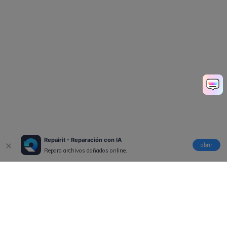
Repairit - Reparación con IA
abrir
Repara archivos dañados online.
Productos
Wondershare