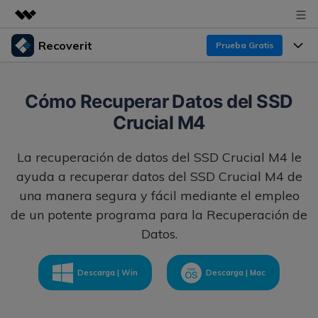
Recoverit
Prueba Gratis
Productos destacados
Creatividad digital con AIGC
Productos
Empresas
Cómo Recuperar Datos del SSD
Utilidades
Crucial M4
Resumen
Funciones
Recoverit para Windows
Quiénes somos
Soluciones
La recuperación de datos del SSD Crucial M4 le
Líder en recuperación para Windows
Recuperar de Unidades
Recursos
ayuda a recuperar datos del SSD Crucial M4 de
Sala de prensa
Pruébalo Gratis
Recuperar Medios Borrados
una manera segura y fácil mediante el empleo
de un potente programa para la Recuperación de
Por qué Recoverit
Tienda
Soluciones de Recuperación Exclusivas
Nuevo
Datos.
Experto en Recuperación de Datos
Recoverit para Mac
Guía
Recuperar Documentos
Soporte
Descarga | Win
Descarga | Mac
Recupera datos ilimitados del sistema Mac
Historias de Clientes
Escenarios de Pérdida de Datos
Pruébalo Gratis
DESCARGAR
Sign In
Temas Destacados