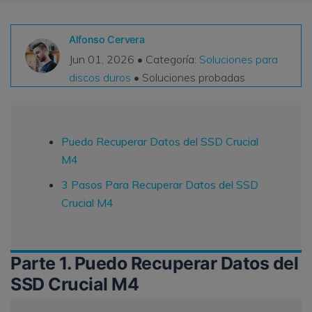
VER TODAS LAS FUNCIONES
Alfonso Cervera
search
Recoverit Gratis
Jun 01, 2026 • Categoría:
Soluciones para
discos duros
• Soluciones probadas
Recupera datos perdidos/eliminados gratis
Pruébalo Gratis
Puedo Recuperar Datos del SSD Crucial
M4
Otros Productos
3 Pasos Para Recuperar Datos del SSD
Repairit - Reparar Datos
Crucial M4
UBackit - Respaldar Datos
Parte 1. Puedo Recuperar Datos del
SSD Crucial M4