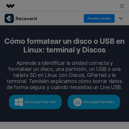
Recoverit
Prueba Gratis
Productos destacados
Creatividad digital con AIGC
Productos
Empresas
Cómo formatear un disco o USB en
Utilidades
Linux: terminal y Discos
Resumen
Funciones
Recoverit para Windows
Quiénes somos
Soluciones
Aprende a identificar la unidad correcta y
Líder en recuperación para Windows
Recuperar de Unidades
formatear un disco, una partición, un USB o una
Recursos
Sala de prensa
tarjeta SD en Linux con Discos, GParted y la
Pruébalo Gratis
Recuperar Medios Borrados
terminal. También explicamos cómo borrar datos
Por qué Recoverit
de forma segura y cuándo necesitas un Live USB.
Tienda
Soluciones de Recuperación Exclusivas
Nuevo
Experto en Recuperación de Datos
Descarga Para Win
Descarga Para Mac
Recoverit para Mac
Guía
Recuperar Documentos
Soporte
Recupera datos ilimitados del sistema Mac
Historias de Clientes
Escenarios de Pérdida de Datos
Pruébalo Gratis
DESCARGAR
Sign In
Temas Destacados