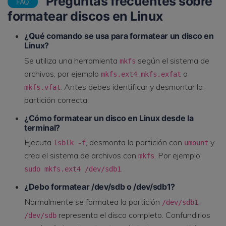
Preguntas frecuentes sobre
FAQ
formatear discos en Linux
¿Qué comando se usa para formatear un disco en
Linux?
Se utiliza una herramienta
según el sistema de
mkfs
archivos, por ejemplo
,
o
mkfs.ext4
mkfs.exfat
. Antes debes identificar y desmontar la
mkfs.vfat
partición correcta.
¿Cómo formatear un disco en Linux desde la
terminal?
Ejecuta
, desmonta la partición con
y
lsblk -f
umount
crea el sistema de archivos con
. Por ejemplo:
mkfs
.
sudo mkfs.ext4 /dev/sdb1
¿Debo formatear /dev/sdb o /dev/sdb1?
Normalmente se formatea la partición
.
/dev/sdb1
representa el disco completo. Confundirlos
/dev/sdb