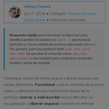
VER TODAS LAS FUNCIONES
Alfonso Cervera
Jul 17, 2026 • Categoría:
Soluciones para
search
Recoverit Gratis
discos duros
• Soluciones probadas
Recupera datos perdidos/eliminados gratis
Respuesta rápida:
para formatear un disco en Linux,
Pruébalo Gratis
identifica primero la unidad con
, desmonta la
lsblk -f
partición y crea el sistema de archivos adecuado con
.
mkfs
Por ejemplo, para una partición ext4:
sudo mkfs.ext4
. No ejecutes el comando sobre
,
/dev/sdb1
/dev/sda
u otra unidad hasta comprobar su tamaño,
/dev/nvme0n1
Otros Productos
modelo y punto de montaje.
Repairit - Reparar Datos
UBackit - Respaldar Datos
Formatear, borrar de forma segura y liberar espacio son
tareas diferentes.
Formatear
crea un sistema de archivos
nuevo y elimina el acceso normal a los datos de la
partición;
borrar o sobrescribir
busca dificultar su
recuperación; y
liberar espacio
consiste en eliminar