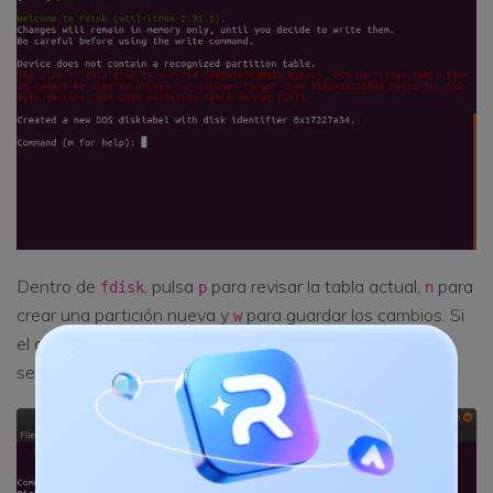
Dentro de
, pulsa
para revisar la tabla actual,
para
fdisk
p
n
crear una partición nueva y
para guardar los cambios. Si
w
el disco contiene información importante o no estás
seguro de su estructura, sal con
sin guardar.
q