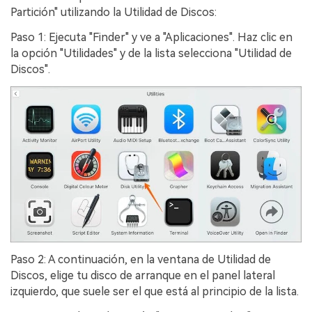
Partición" utilizando la Utilidad de Discos:󠀲󠀡󠀩󠀣󠀡󠀣󠀠󠀡󠀥󠀳
Paso 1: Ejecuta "Finder" y ve a "Aplicaciones".󠀲󠀡󠀩󠀣󠀡󠀣󠀠󠀡󠀦󠀳󠀰 Haz clic en
la opción "Utilidades" y de la lista selecciona "Utilidad de
Discos".󠀲󠀡󠀩󠀣󠀡󠀣󠀠󠀡󠀧
Paso 2: A continuación, en la ventana de Utilidad de
Discos, elige tu disco de arranque en el panel lateral
izquierdo, que suele ser el que está al principio de la lista.󠀲󠀡󠀩󠀣󠀡󠀣󠀠󠀡󠀩󠀳