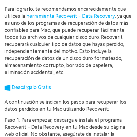
Para lograrlo, te recomendamos encarecidamente que
utilices la
herramienta Recoverit - Data Recovery
, ya que
es uno de los programas de recuperación de datos más
confiables para Mac, que puede recuperar fácilmente
todos tus archivos de cualquier disco duro.󠀲󠀡󠀩󠀣󠀡󠀣󠀠󠀤󠀥󠀳󠀰 Recoverit
recuperará cualquier tipo de datos que hayas perdido,
independientemente del motivo.󠀲󠀡󠀩󠀣󠀡󠀣󠀠󠀤󠀦󠀳󠀰 Esto incluye la
recuperación de datos de un disco duro formateado,
almacenamiento corrupto, borrado de papelera,
eliminación accidental, etc.
Descárgalo Gratis
A continuación se indican los pasos para recuperar los
datos perdidos en tu Mac utilizando Recoverit:󠀲󠀡󠀩󠀣󠀡󠀣󠀠󠀥󠀢󠀳
Paso 1: Para empezar, descarga e instala el programa
Recoverit - Data Recovery en tu Mac desde su página
web oficial.󠀲󠀡󠀩󠀣󠀡󠀣󠀠󠀥󠀣󠀳󠀰 No obstante, asegúrate de instalar la