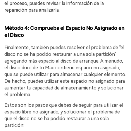
el proceso, puedes revisar la información de la
reparación para analizarla.󠀲󠀡󠀩󠀣󠀡󠀣󠀠󠀢󠀤󠀳
Método 4: Comprueba el Espacio No Asignado en
el Disco
Finalmente, también puedes resolver el problema de "el
disco no se ha podido restaurar a una sola partición"
agregando más espacio al disco de arranque.󠀲󠀡󠀩󠀣󠀡󠀣󠀠󠀢󠀦󠀳󠀰 A menudo,
el disco duro de tu Mac contiene espacio no asignado,
que se puede utilizar para almacenar cualquier elemento.󠀲󠀡󠀩󠀣󠀡󠀣󠀠󠀢󠀧󠀳󠀰
De hecho, puedes utilizar este espacio no asignado para
aumentar tu capacidad de almacenamiento y solucionar
el problema.󠀲󠀡󠀩󠀣󠀡󠀣󠀠󠀢󠀨
E󠀰stos son los pasos que debes de seguir para utilizar el
espacio libre no asignado, y solucionar el problema de
que el disco no se ha podido restaurar a una sola
partición:󠀲󠀡󠀩󠀣󠀡󠀣󠀠󠀢󠀩󠀳