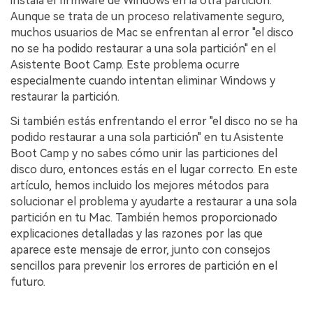
instala el firmware de Windows en la otra partición.󠀲󠀡󠀩󠀣󠀡󠀢󠀩󠀤󠀣󠀳
Aunque se trata de un proceso relativamente seguro,
muchos usuarios de Mac se enfrentan al error "el disco
no se ha podido restaurar a una sola partición" en el
Asistente Boot Camp.󠀲󠀡󠀩󠀣󠀡󠀢󠀩󠀤󠀤󠀳󠀰 Este problema ocurre
especialmente cuando intentan eliminar Windows y
restaurar la partición.󠀲󠀡󠀩󠀣󠀡󠀢󠀩󠀤󠀥󠀳
Si también estás enfrentando el error "el disco no se ha
podido restaurar a una sola partición" en tu Asistente
Boot Camp y no sabes cómo unir las particiones del
disco duro, entonces estás en el lugar correcto.󠀲󠀡󠀩󠀣󠀡󠀢󠀩󠀤󠀦󠀳󠀰 En este
artículo, hemos incluido los mejores métodos para
solucionar el problema y ayudarte a restaurar a una sola
partición en tu Mac.󠀲󠀡󠀩󠀣󠀡󠀢󠀩󠀤󠀧󠀳󠀰 También hemos proporcionado
explicaciones detalladas y las razones por las que
aparece este mensaje de error, junto con consejos
sencillos para prevenir los errores de partición en el
futuro.󠀲󠀡󠀩󠀣󠀡󠀢󠀩󠀤󠀨󠀳