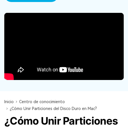
search
VER TODAS LAS FUNCIONES
Recoverit Gratis
Recupera datos perdidos/eliminados gratis
Pruébalo Gratis
Otros Productos
Repairit - Reparar Datos
UBackit - Respaldar Datos
Inicio
Centro de conocimiento
¿Cómo Unir Particiones del Disco Duro en Mac?
¿Cómo Unir Particiones