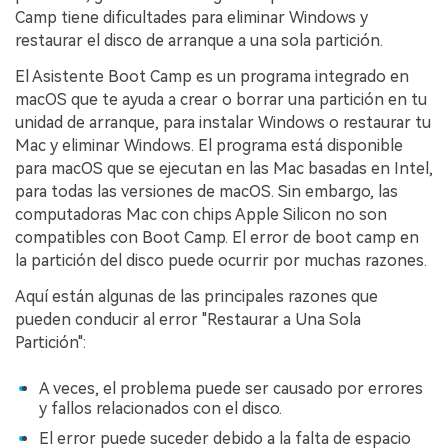
Camp tiene dificultades para eliminar Windows y
restaurar el disco de arranque a una sola partición.󠀲󠀡󠀩󠀣󠀡󠀢󠀩󠀦󠀤󠀳
El Asistente 󠀰Boot Camp es un programa integrado en
macOS que te ayuda a crear o borrar una partición en tu
unidad de arranque, para instalar Windows o restaurar tu
Mac y eliminar Windows.󠀲󠀡󠀩󠀣󠀡󠀢󠀩󠀦󠀥󠀳󠀰 El programa está disponible
para macOS que se ejecutan en las Mac basadas en Intel,
para todas las versiones de macOS.󠀲󠀡󠀩󠀣󠀡󠀢󠀩󠀦󠀦󠀳󠀰 Sin embargo, las
computadoras Mac con chips Apple Silicon no son
compatibles con Boot Camp.󠀲󠀡󠀩󠀣󠀡󠀢󠀩󠀦󠀧󠀳󠀰 El error de boot camp en
la partición del disco puede ocurrir por muchas razones.󠀲󠀡󠀩󠀣󠀡󠀢󠀩󠀦󠀨󠀳
Aquí están algunas de las principales razones que
pueden conducir al error "Restaurar a Una Sola
Partición":󠀲󠀡󠀩󠀣󠀡󠀢󠀩󠀦󠀩󠀳
A veces, el problema puede ser causado por errores
y fallos relacionados con el disco.󠀲󠀡󠀩󠀣󠀡󠀢󠀩󠀧󠀠
El error puede suceder debido a la falta de espacio