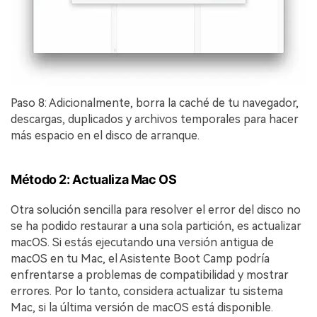
Paso 8: Adicionalmente, borra la caché de tu navegador,
descargas, duplicados y archivos temporales para hacer
más espacio en el disco de arranque.
Método 2: Actualiza Mac OS󠀲󠀡󠀩󠀣󠀡󠀢󠀩󠀥󠀥󠀳
Otra solución sencilla para resolver el error del disco no
se ha podido restaurar a una sola partición, es actualizar
macOS.󠀲󠀡󠀩󠀣󠀡󠀣󠀠󠀠󠀢󠀳󠀰 Si estás ejecutando una versión antigua de
macOS en tu Mac, el Asistente Boot Camp podría
enfrentarse a problemas de compatibilidad y mostrar
errores.󠀲󠀡󠀩󠀣󠀡󠀣󠀠󠀠󠀣󠀳󠀰 Por lo tanto, considera actualizar tu sistema
Mac, si la última versión de macOS está disponible.󠀲󠀡󠀩󠀣󠀡󠀣󠀠󠀠󠀤