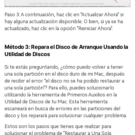
Reparador de Fotos con IA
Arregla fotos dañadas, mejora su nitidez y revive tus
Paso 3: A continuación, haz clic en "Actualizar Ahora" si
recuerdos más valiosos con el poder de la IA.
hay alguna actualización disponible.󠀲󠀡󠀩󠀣󠀡󠀣󠀠󠀠󠀩󠀳󠀰 O bien, si ya se ha
actualizado, haz clic en la opción "Reiniciar Ahora".
Continuar
Prueba Online
Método 3: Repara el Disco de Arranque Usando la
Utilidad de Discos
Si te estás preguntando, ¿cómo puedo volver a tener
una sola partición en el disco duro de mi Mac, después
de recibir el error "el disco no se ha podido restaurar a
una sola partición"? Para ello, puedes solucionarlo
utilizando la herramienta de Primeros Auxilios en la
Utilidad de Discos de tu Mac.󠀲󠀡󠀩󠀣󠀡󠀣󠀠󠀡󠀣󠀳󠀰 Esta herramienta
escaneará en busca de errores en las particiones del
disco y los reparará para solucionar cualquier problema.󠀲󠀡󠀩󠀣󠀡󠀣󠀠󠀡󠀤󠀳
Estos son los pasos que tienes que realizar para
solucionar el problema de "Restaurar a Una Sola