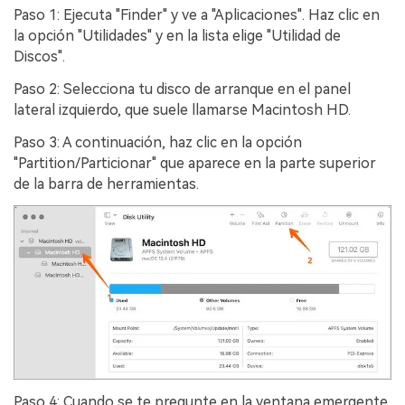
Paso 1: Ejecuta "Finder" y ve a "Aplicaciones".󠀲󠀡󠀩󠀣󠀡󠀣󠀠󠀣󠀠󠀳󠀰 Haz clic en
la opción "Utilidades" y en la lista elige "Utilidad de
Discos".
Paso 2: Selecciona tu disco de arranque en el panel
lateral izquierdo, que suele llamarse Macintosh HD.󠀲󠀡󠀩󠀣󠀡󠀣󠀠󠀣󠀢󠀳
Paso 3: A continuación, haz clic en la opción
"Partition/Particionar" que aparece en la parte superior
de la barra de herramientas.󠀲󠀡󠀩󠀣󠀡󠀣󠀠󠀣󠀣
Paso 4: Cuando se te pregunte en la ventana emergente,