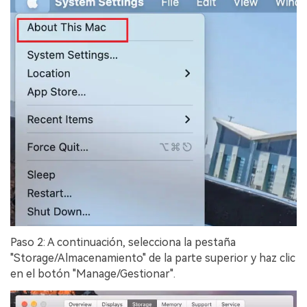
Paso 2: A continuación, selecciona la pestaña
"Storage/Almacenamiento" de la parte superior y haz clic
en el botón "Manage/Gestionar".󠀲󠀡󠀩󠀣󠀡󠀢󠀩󠀨󠀦