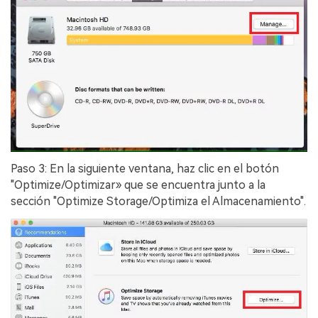
Paso 3: En la siguiente ventana, haz clic en el botón
"Optimize/Optimizar» que se encuentra junto a la
sección "Optimize Storage/Optimiza el Almacenamiento".󠀲󠀡󠀩󠀣󠀡󠀢󠀩󠀨󠀨