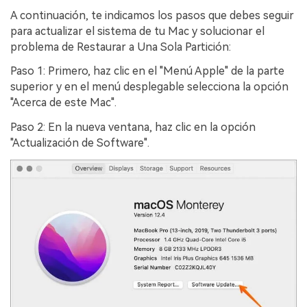
A continuación, te indicamos los pasos que debes seguir
para actualizar el sistema de tu Mac y solucionar el
problema de Restaurar a Una Sola Partición:󠀲󠀡󠀩󠀣󠀡󠀣󠀠󠀠󠀥󠀳
Paso 1: Primero, haz clic en el "Menú Apple" de la parte
superior y en el menú desplegable selecciona la opción
"Acerca de este Mac".󠀲󠀡󠀩󠀣󠀡󠀣󠀠󠀠󠀦󠀳
Paso 2: En la nueva ventana, haz clic en la opción
"Actualización de Software".󠀲󠀡󠀩󠀣󠀡󠀣󠀠󠀠󠀧