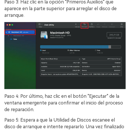
Paso 3: Haz clic en la opción "Primeros Auxilios" que
aparece en la parte superior para arreglar el disco de
arranque.󠀲󠀡󠀩󠀣󠀡󠀣󠀠󠀢󠀠
Paso 4: Por último, haz clic en el botón "Ejecutar" de la
ventana emergente para confirmar el inicio del proceso
de reparación.󠀲󠀡󠀩󠀣󠀡󠀣󠀠󠀢󠀢󠀳
Paso 5: Espera a que la Utilidad de Discos escanee el
disco de arranque e intente repararlo.󠀲󠀡󠀩󠀣󠀡󠀣󠀠󠀢󠀣󠀳󠀰 Una vez finalizado