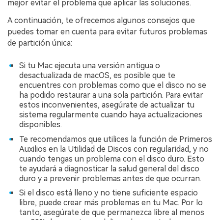
mejor evitar el problema que aplicar las soluciones.󠀲󠀡󠀩󠀣󠀡󠀣󠀠󠀦󠀩
A continuación, te ofrecemos algunos consejos que
puedes tomar en cuenta para evitar futuros problemas
de partición única:󠀲󠀡󠀩󠀣󠀡󠀣󠀠󠀧󠀠󠀳
Si tu Mac ejecuta una versión antigua o
desactualizada de macOS, es posible que te
encuentres con problemas como que el disco no se
ha podido restaurar a una sola partición.󠀲󠀡󠀩󠀣󠀡󠀣󠀠󠀧󠀡󠀳󠀰 Para evitar
estos inconvenientes, asegúrate de actualizar tu
sistema regularmente cuando haya actualizaciones
disponibles.󠀲󠀡󠀩󠀣󠀡󠀣󠀠󠀧󠀢
Te recomendamos que utilices la función de Primeros
Auxilios en la Utilidad de Discos con regularidad, y no
cuando tengas un problema con el disco duro.󠀲󠀡󠀩󠀣󠀡󠀣󠀠󠀧󠀣󠀳󠀰 Esto
te ayudará a diagnosticar la salud general del disco
duro y a prevenir problemas antes de que ocurran.󠀲󠀡󠀩󠀣󠀡󠀣󠀠󠀧󠀤󠀳
Si el disco está lleno y no tiene suficiente espacio
libre, puede crear más problemas en tu Mac.󠀲󠀡󠀩󠀣󠀡󠀣󠀠󠀧󠀥󠀳󠀰 Por lo
tanto, asegúrate de que permanezca libre al menos