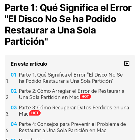
Parte 1: Qué Significa el Error
"El Disco No Se ha Podido
Restaurar a Una Sola
Partición"󠀲󠀡󠀩󠀣󠀡󠀢󠀩󠀥󠀡󠀳
En este artículo
Parte 1: Qué Significa el Error "El Disco No Se
ha Podido Restaurar a Una Sola Partición"󠀲󠀡󠀩󠀣󠀡󠀢󠀩󠀥󠀡󠀳
Parte 2: Cómo Arreglar el Error de Restaurar a
Una Sola Partición en Mac󠀲󠀡󠀩󠀣󠀡󠀢󠀩󠀥󠀢󠀳
Parte 3: Cómo Recuperar Datos Perdidos en una
Mac󠀲󠀡󠀩󠀣󠀡󠀢󠀩󠀥󠀨󠀳
Parte 4: Consejos para Prevenir el Problema de
Restaurar a Una Sola Partición en Mac󠀲󠀡󠀩󠀣󠀡󠀢󠀩󠀦󠀠󠀳