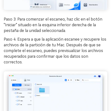
Paso 3: Para comenzar el escaneo, haz clic en el botón
"Iniciar" situado en la esquina inferior derecha de la
pestaña de la unidad seleccionada.󠀲󠀡󠀩󠀣󠀡󠀣󠀠󠀥󠀨󠀳
Paso 4: Espera a que la aplicación escanee y recupere los
archivos de la partición de tu Mac.󠀲󠀡󠀩󠀣󠀡󠀣󠀠󠀥󠀩󠀳󠀰 Después de que se
complete el escaneo, puedes previsualizar los archivos
recuperados para confirmar que los datos son
correctos.󠀲󠀡󠀩󠀣󠀡󠀣󠀠󠀦󠀠