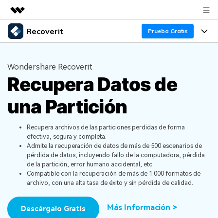
Recoverit
Productos destacados
Prueba Gratis
Creatividad digital con AIGC
Productos
Empresas
Utilidades
Wondershare Recoverit
Resumen
Recupera Datos de
Funciones
Quiénes somos
Soluciones
Recoverit para Windows
una Partición
Recuperar de Unidades
Recursos
Sala de prensa
Líder en recuperación para Windows
Recuperar Medios Borrados
Pruébalo Gratis
Recupera archivos de las particiones perdidas de forma
Tienda
Por qué Recoverit
efectiva, segura y completa.
Admite la recuperación de datos de más de 500 escenarios de
Soluciones de Recuperación Exclusivas
Nuevo
Experto en Recuperación de Datos
Soporte
Guía
pérdida de datos, incluyendo fallo de la computadora, pérdida
de la partición, error humano accidental, etc.󠀲󠀡󠀩󠀣󠀡󠀨󠀣󠀠󠀧
Recuperar Documentos
Recoverit para Mac
Historias de Clientes
Compatible con la recuperación de más de 1.000 formatos de
archivo, con una alta tasa de éxito y sin pérdida de calidad.
DESCARGAR
Sign In
Recupera datos ilimitados del sistema Mac
Escenarios de Pérdida de Datos
Temas Destacados
Más Información >
Pruébalo Gratis
Descárgalo Gratis