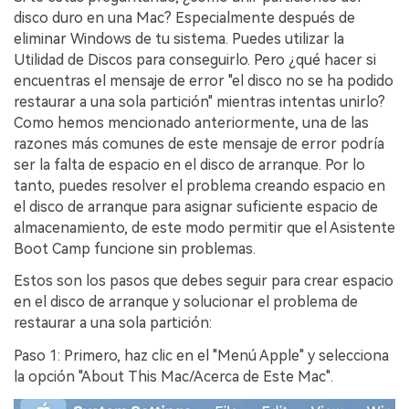
disco duro en una Mac?󠀲󠀡󠀩󠀣󠀡󠀢󠀩󠀧󠀧󠀳󠀰 Especialmente después de
eliminar Windows de tu sistema.󠀲󠀡󠀩󠀣󠀡󠀢󠀩󠀧󠀨󠀳󠀰 Puedes utilizar la
Utilidad de Discos para conseguirlo.󠀲󠀡󠀩󠀣󠀡󠀢󠀩󠀧󠀩󠀳󠀰 Pero ¿qué hacer si
encuentras el mensaje de error "el disco no se ha podido
restaurar a una sola partición" mientras intentas unirlo?
Como hemos mencionado anteriormente, una de las
razones más comunes de este mensaje de error podría
ser la falta de espacio en el disco de arranque. Por lo
tanto, puedes resolver el problema creando espacio en
el disco de arranque para asignar suficiente espacio de
almacenamiento, de este modo permitir que el Asistente
Boot Camp funcione sin problemas.󠀲󠀡󠀩󠀣󠀡󠀢󠀩󠀨󠀢
E󠀰stos son los pasos que debes seguir para crear espacio
en el disco de arranque y solucionar el problema de
restaurar a una sola partición:󠀲󠀡󠀩󠀣󠀡󠀢󠀩󠀨󠀣󠀳
Paso 1: Primero, haz clic en el "Menú Apple" y selecciona
la opción "About This Mac/Acerca de Este Mac".󠀲󠀡󠀩󠀣󠀡󠀢󠀩󠀨󠀤