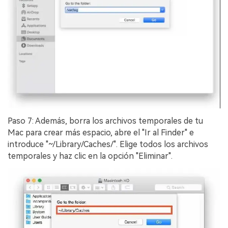
Paso 7: Además, borra los archivos temporales de tu
Mac para crear más espacio, abre el "Ir al Finder" e
introduce "~/Library/Caches/".󠀲󠀡󠀩󠀣󠀡󠀢󠀩󠀩󠀧󠀳󠀰 Elige todos los archivos
temporales y haz clic en la opción "Eliminar".󠀲󠀡󠀩󠀣󠀡󠀢󠀩󠀩󠀨