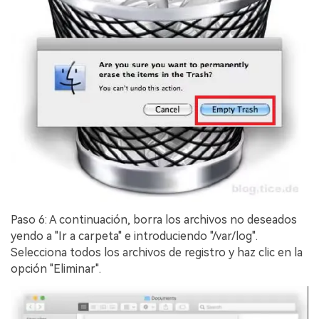
Paso 6: A continuación, borra los archivos no deseados
yendo a "Ir a carpeta" e introduciendo "/var/log".󠀲󠀡󠀩󠀣󠀡󠀢󠀩󠀩󠀤󠀳
Selecciona todos los archivos de registro y haz clic en la
opción "Eliminar".󠀲󠀡󠀩󠀣󠀡󠀢󠀩󠀩󠀥