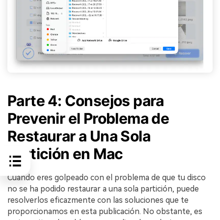
Parte 4: Consejos para
Prevenir el Problema de
Restaurar a Una Sola
Partición en Mac󠀲󠀡󠀩󠀣󠀡󠀢󠀩󠀦󠀠󠀳
Cuando eres golpeado con el problema de que tu disco
no se ha podido restaurar a una sola partición, puede
resolverlos eficazmente con las soluciones que te
proporcionamos en esta publicación.󠀲󠀡󠀩󠀣󠀡󠀣󠀠󠀦󠀨󠀳󠀰 No obstante, es