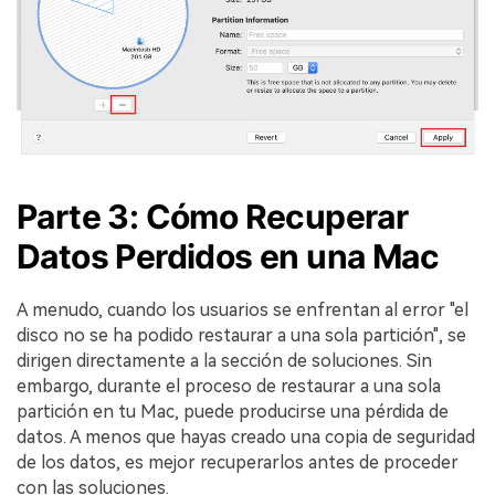
Parte 3: Cómo Recuperar
Datos Perdidos en una Mac󠀲󠀡󠀩󠀣󠀡󠀢󠀩󠀥󠀨󠀳
A menudo, cuando los usuarios se enfrentan al error "el
disco no se ha podido restaurar a una sola partición", se
dirigen directamente a la sección de soluciones.󠀲󠀡󠀩󠀣󠀡󠀣󠀠󠀤󠀢󠀳󠀰 Sin
embargo, durante el proceso de restaurar a una sola
partición en tu Mac, puede producirse una pérdida de
datos.󠀲󠀡󠀩󠀣󠀡󠀣󠀠󠀤󠀣󠀳󠀰 A menos que hayas creado una copia de seguridad
de los datos, es mejor recuperarlos antes de proceder
con las soluciones.󠀲󠀡󠀩󠀣󠀡󠀣󠀠󠀤󠀤󠀳