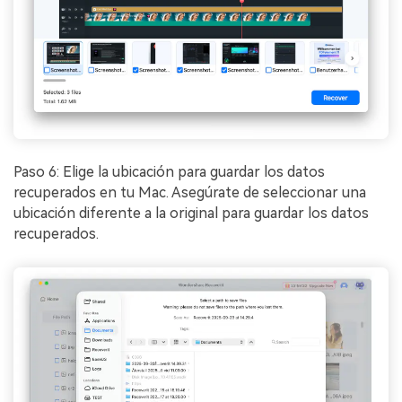
Paso 6: Elige la ubicación para guardar los datos
recuperados en tu Mac.󠀲󠀡󠀩󠀣󠀡󠀣󠀠󠀦󠀤󠀳󠀰 Asegúrate de seleccionar una
ubicación diferente a la original para guardar los datos
recuperados.󠀲󠀡󠀩󠀣󠀡󠀣󠀠󠀦󠀥