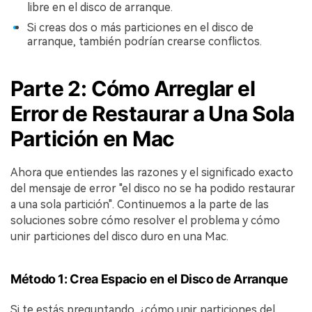
libre en el disco de arranque.󠀲󠀡󠀩󠀣󠀡󠀢󠀩󠀧󠀡󠀳
Si creas dos o más particiones en el disco de
arranque, también podrían crearse conflictos.󠀲󠀡󠀩󠀣󠀡󠀢󠀩󠀧󠀢
Parte 2: Cómo Arreglar el
Error de Restaurar a Una Sola
Partición en Mac󠀲󠀡󠀩󠀣󠀡󠀢󠀩󠀥󠀢󠀳
Ahora que entiendes las razones y el significado exacto
del mensaje de error "el disco no se ha podido restaurar
a una sola partición".󠀲󠀡󠀩󠀣󠀡󠀢󠀩󠀧󠀤󠀳󠀰 Continuemos a la parte de las
soluciones sobre cómo resolver el problema y cómo
unir particiones del disco duro en una Mac.󠀲󠀡󠀩󠀣󠀡󠀢󠀩󠀧󠀥󠀳
Método 1: Crea Espacio en el Disco de Arranque
Si te estás preguntando, ¿cómo unir particiones del