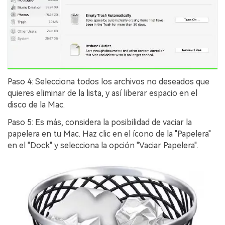
Paso 4: Selecciona todos los archivos no deseados que
quieres eliminar de la lista, y así liberar espacio en el
disco de la Mac.󠀲󠀡󠀩󠀣󠀡󠀢󠀩󠀩󠀠󠀳
Paso 5: Es más, considera la posibilidad de vaciar la
papelera en tu Mac.󠀲󠀡󠀩󠀣󠀡󠀢󠀩󠀩󠀡󠀳󠀰 Haz clic en el ícono de la "Papelera"
en el "Dock" y selecciona la opción "Vaciar Papelera"󠀲󠀡󠀩󠀣󠀡󠀢󠀩󠀩󠀢󠀳.