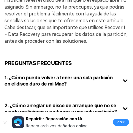
insuficiente en el disco de arranque o el espacio libre no
asignado.󠀲󠀡󠀩󠀣󠀡󠀣󠀠󠀨󠀣󠀳󠀰 Sin embargo, no te preocupes, ya que podrás
resolver el problema fácilmente con la ayuda de las
sencillas soluciones que te ofrecemos en este artículo.󠀲󠀡󠀩󠀣󠀡󠀣󠀠󠀨󠀤󠀳󠀰
Cabe destacar, que es importante que utilices Recoverit
- Data Recovery para recuperar los datos de la partición,
antes de proceder con las soluciones.󠀲󠀡󠀩󠀣󠀡󠀣󠀠󠀨󠀥󠀳
PREGUNTAS FRECUENTES
1. ¿Cómo puedo volver a tener una sola partición
en el disco duro de mi Mac?󠀲󠀡󠀩󠀣󠀡󠀣󠀠󠀨󠀧󠀳
2. ¿Cómo arreglar un disco de arranque que no se
puede particionar o restaurar a una sola partición?󠀲󠀡󠀩󠀣󠀡󠀣󠀠󠀩
Repairit - Reparación con IA
abrir
Repara archivos dañados online.