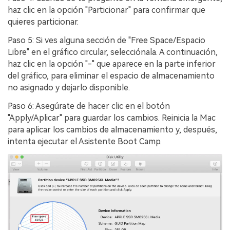
haz clic en la opción "Particionar" para confirmar que
quieres particionar.󠀲󠀡󠀩󠀣󠀡󠀣󠀠󠀣󠀥󠀳
Paso 5: Si ves alguna sección de "Free Space/Espacio
Libre" en el gráfico circular, selecciónala.󠀲󠀡󠀩󠀣󠀡󠀣󠀠󠀣󠀦󠀳󠀰 A continuación,
haz clic en la opción "-" que aparece en la parte inferior
del gráfico, para eliminar el espacio de almacenamiento
no asignado y dejarlo disponible.󠀲󠀡󠀩󠀣󠀡󠀣󠀠󠀣󠀧󠀳
Paso 6: Asegúrate de hacer clic en el botón
"Apply/Aplicar" para guardar los cambios.󠀲󠀡󠀩󠀣󠀡󠀣󠀠󠀣󠀨󠀳󠀰 Reinicia la Mac
para aplicar los cambios de almacenamiento y, después,
intenta ejecutar el Asistente Boot Camp.󠀲󠀡󠀩󠀣󠀡󠀣󠀠󠀣󠀩