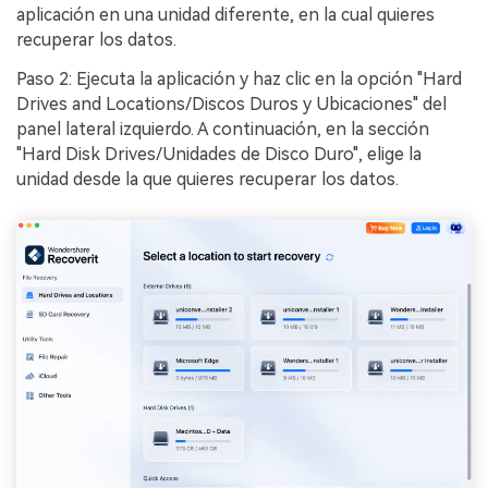
aplicación en una unidad diferente, en la cual quieres
recuperar los datos.󠀲󠀡󠀩󠀣󠀡󠀣󠀠󠀥󠀤󠀳
Paso 2: Ejecuta la aplicación y haz clic en la opción "Hard
Drives and Locations/Discos Duros y Ubicaciones" del
panel lateral izquierdo.󠀲󠀡󠀩󠀣󠀡󠀣󠀠󠀥󠀥󠀳󠀰 A continuación, en la sección
"Hard Disk Drives/Unidades de Disco Duro", elige la
unidad desde la que quieres recuperar los datos.󠀲󠀡󠀩󠀣󠀡󠀣󠀠󠀥󠀦