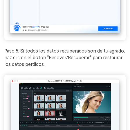
Paso 5: Si todos los datos recuperados son de tu agrado,
haz clic en el botón "Recover/Recuperar" para restaurar
los datos perdidos.󠀲󠀡󠀩󠀣󠀡󠀣󠀠󠀦󠀢