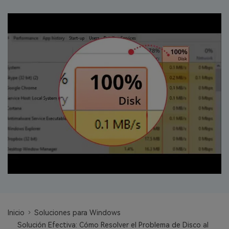
search
VER TODAS LAS FUNCIONES
Recoverit Gratis
Recupera datos perdidos/eliminados gratis
Pruébalo Gratis
Otros Productos
Repairit - Reparar Datos
UBackit - Respaldar Datos
Inicio
Soluciones para Windows
Solución Efectiva: Cómo Resolver el Problema de Disco al