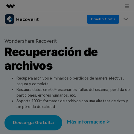
Recoverit
Productos destacados
Prueba Gratis
Creatividad digital con AIGC
Productos
Empresas
Utilidades
Wondershare Recoverit
Resumen
Recuperación de
Funciones
Quiénes somos
Soluciones
Recoverit para Windows
archivos
Recuperar de Unidades
Recursos
Sala de prensa
Líder en recuperación para Windows
Recuperar Medios Borrados
Pruébalo Gratis
Recupera archivos eliminados o perdidos de manera efectiva,
Tienda
Por qué Recoverit
segura y completa.
Restaura datos en 500+ escenarios: fallos del sistema, pérdida de
Soluciones de Recuperación Exclusivas
Nuevo
Experto en Recuperación de Datos
Soporte
Guía
particiones, errores humanos, etc.
Soporta 1000+ formatos de archivos con una alta tasa de éxito y
Recuperar Documentos
Recoverit para Mac
Historias de Clientes
sin pérdida de calidad.
DESCARGAR
Sign In
Recupera datos ilimitados del sistema Mac
Escenarios de Pérdida de Datos
Temas Destacados
Más información >
Descarga Gratuita
Pruébalo Gratis