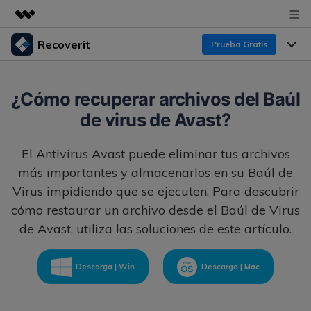
Recoverit
Prueba Gratis
Productos destacados
Creatividad digital con AIGC
Productos
Empresas
¿Cómo recuperar archivos del Baúl
Utilidades
de virus de Avast?
Resumen
Funciones
Recoverit para Windows
Quiénes somos
Soluciones
El Antivirus Avast puede eliminar tus archivos
Líder en recuperación para Windows
Recuperar de Unidades
Recursos
más importantes y almacenarlos en su Baúl de
Sala de prensa
Pruébalo Gratis
Recuperar Medios Borrados
Virus impidiendo que se ejecuten. Para descubrir
cómo restaurar un archivo desde el Baúl de Virus
Por qué Recoverit
Tienda
Soluciones de Recuperación Exclusivas
Nuevo
de Avast, utiliza las soluciones de este artículo.
Experto en Recuperación de Datos
Recoverit para Mac
Guía
Recuperar Documentos
Soporte
Descarga | Win
Descarga | Mac
Recupera datos ilimitados del sistema Mac
Historias de Clientes
Escenarios de Pérdida de Datos
Pruébalo Gratis
DESCARGAR
Sign In
Temas Destacados