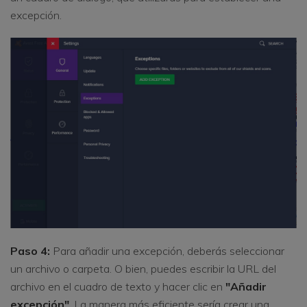
excepción.
Paso 4:
Para añadir una excepción, deberás seleccionar
un archivo o carpeta. O bien, puedes escribir la URL del
archivo en el cuadro de texto y hacer clic en
"Añadir
excepción"
. La manera más eficiente sería crear una