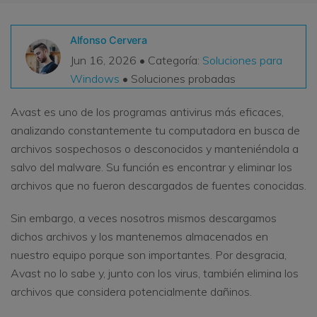
VER TODAS LAS FUNCIONES
Alfonso Cervera
search
Recoverit Gratis
Jun 16, 2026 • Categoría:
Soluciones para
Windows
• Soluciones probadas
Recupera datos perdidos/eliminados gratis
Pruébalo Gratis
Avast es uno de los programas antivirus más eficaces,
analizando constantemente tu computadora en busca de
archivos sospechosos o desconocidos y manteniéndola a
salvo del malware. Su función es encontrar y eliminar los
Otros Productos
archivos que no fueron descargados de fuentes conocidas.
Repairit - Reparar Datos
Sin embargo, a veces nosotros mismos descargamos
UBackit - Respaldar Datos
dichos archivos y los mantenemos almacenados en
nuestro equipo porque son importantes. Por desgracia,
Avast no lo sabe y, junto con los virus, también elimina los
archivos que considera potencialmente dañinos.