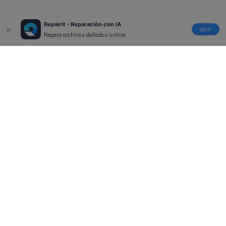
Repairit - Reparación con IA
abrir
Repara archivos dañados online.
Productos
Wondershare
Explorar IA
Centro de soporte