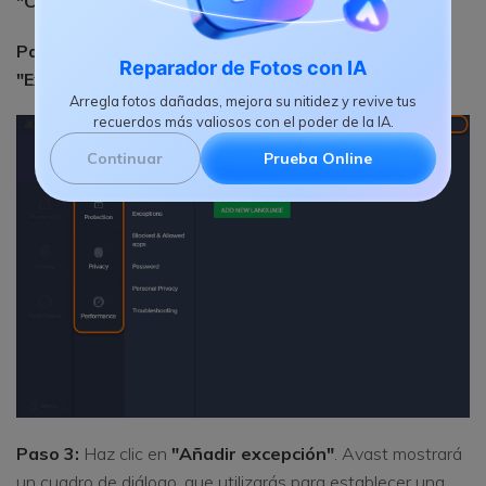
"Configuración"
.
Paso 2:
Desde "Configuración", ve a
"General" >
Reparador de Fotos con IA
"Excepciones"
.
Arregla fotos dañadas, mejora su nitidez y revive tus
recuerdos más valiosos con el poder de la IA.
Continuar
Prueba Online
Paso 3:
Haz clic en
"Añadir excepción"
. Avast mostrará
un cuadro de diálogo, que utilizarás para establecer una