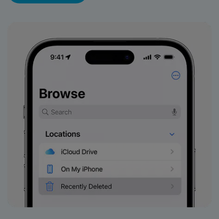
search
VER TODAS LAS FUNCIONES
Recoverit Gratis
Recupera datos perdidos/eliminados gratis
Pruébalo Gratis
Otros Productos
Repairit - Reparar Datos
UBackit - Respaldar Datos