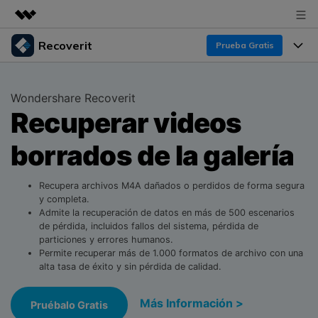
Recoverit
Productos destacados
Prueba Gratis
Creatividad digital con AIGC
Productos
Empresas
Utilidades
Wondershare Recoverit
Resumen
Recuperar videos
Funciones
Quiénes somos
Soluciones
Recoverit para Windows
borrados de la galería
Recuperar de Unidades
Recursos
Sala de prensa
Líder en recuperación para Windows
Recuperar Medios Borrados
Pruébalo Gratis
Recupera archivos M4A dañados o perdidos de forma segura
Tienda
Por qué Recoverit
y completa.
Admite la recuperación de datos en más de 500 escenarios
Soluciones de Recuperación Exclusivas
Nuevo
Experto en Recuperación de Datos
Soporte
Guía
de pérdida, incluidos fallos del sistema, pérdida de
particiones y errores humanos.
Recuperar Documentos
Recoverit para Mac
Historias de Clientes
Permite recuperar más de 1.000 formatos de archivo con una
alta tasa de éxito y sin pérdida de calidad.
DESCARGAR
Sign In
Recupera datos ilimitados del sistema Mac
Escenarios de Pérdida de Datos
Temas Destacados
Más Información >
Pruébalo Gratis
Pruébalo Gratis