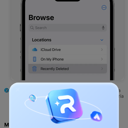
Selecciona los videos que quieres recuperar. Pulsa
el botón "Restaurar" o "Recuperar". Revisa tu galería
principal para confirmar que los videos están de
vuelta.
Método 3: Restaurar Versiones Anteriores