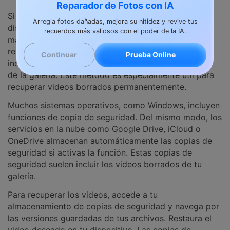
Reparador de Fotos con IA
Si creas copias de seguridad periódicas de tu
Arregla fotos dañadas, mejora su nitidez y revive tus
dispositivo, recuperar videos borrados será mucho
recuerdos más valiosos con el poder de la IA.
más fácil. Las copias de seguridad te permiten
restaurar versiones anteriores de tus archivos,
Prueba Online
Continuar
incluyendo videos que pudieran haber sido borrados
de la galería. Este método es especialmente útil para
recuperar videos borrados permanentemente.
Muchos sistemas operativos, como Windows, incluyen
funciones de copia de seguridad. Del mismo modo, los
servicios en la nube como Google Drive, iCloud o
OneDrive almacenan automáticamente las copias de
seguridad si activas la función. Estas copias de
seguridad suelen incluir los videos borrados de tu
galería.
Para recuperar los videos, accede a tu
almacenamiento de copias de seguridad y navega por
las versiones guardadas de tus archivos. Restaura el
video deseado en tu dispositivo. Las copias de