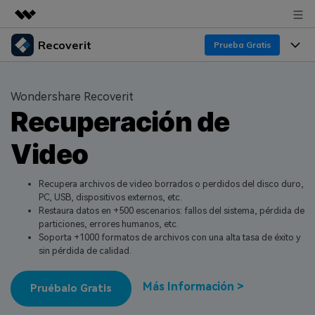
Recoverit
Productos destacados
Prueba Gratis
Creatividad digital con AIGC
Productos
Empresas
Utilidades
Wondershare Recoverit
Resumen
Recuperación de
Funciones
Quiénes somos
Soluciones
Recoverit para Windows
Video
Recuperar de Unidades
Recursos
Sala de prensa
Líder en recuperación para Windows
Recuperar Medios Borrados
Pruébalo Gratis
Recupera archivos de video borrados o perdidos del disco duro,
Tienda
Por qué Recoverit
PC, USB, dispositivos externos, etc.
Restaura datos en +500 escenarios: fallos del sistema, pérdida de
Soluciones de Recuperación Exclusivas
Nuevo
Experto en Recuperación de Datos
Soporte
Guía
particiones, errores humanos, etc.
Soporta +1000 formatos de archivos con una alta tasa de éxito y
Recuperar Documentos
Recoverit para Mac
Historias de Clientes
sin pérdida de calidad.
DESCARGAR
Sign In
Recupera datos ilimitados del sistema Mac
Escenarios de Pérdida de Datos
Temas Destacados
Más Información >
Pruébalo Gratis
Pruébalo Gratis