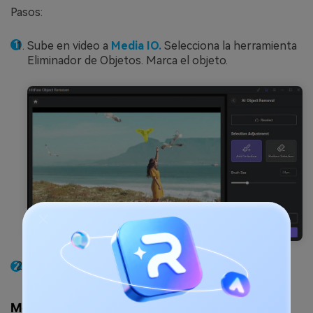
Pasos:
Sube en video a
Media IO.
Selecciona la herramienta
Eliminador de Objetos. Marca el objeto.
Pulsa en "Eliminar". Descarga en video.
Método 4: Utilizar Fotor