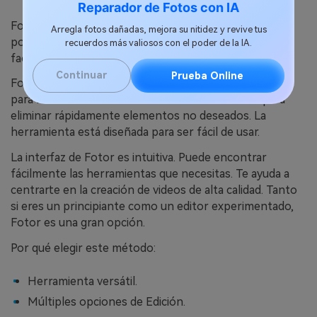
Reparador de Fotos con IA
Fotor es versátil. Es una herramienta de Edición muy
Arregla fotos dañadas, mejora su nitidez y revive tus
popular. Fotor puede borrar cosas del video con
recuerdos más valiosos con el poder de la IA.
facilidad. Esta herramienta es eficiente y eficaz.
Continuar
Prueba Online
Fotor ofrece varias opciones de Edición. Es adecuado
para muchas tareas diferentes. Puedes utilizarlo para
eliminar rápidamente elementos no deseados. La
herramienta está diseñada para ser fácil de usar.
La interfaz de Fotor es intuitiva. Puede encontrar
fácilmente las herramientas que necesitas. Te ayuda a
centrarte en la creación de videos de alta calidad. Tanto
si eres un principiante como un editor experimentado,
Fotor es una gran opción.
Por qué elegir este método:
Herramienta versátil.
Múltiples opciones de Edición.