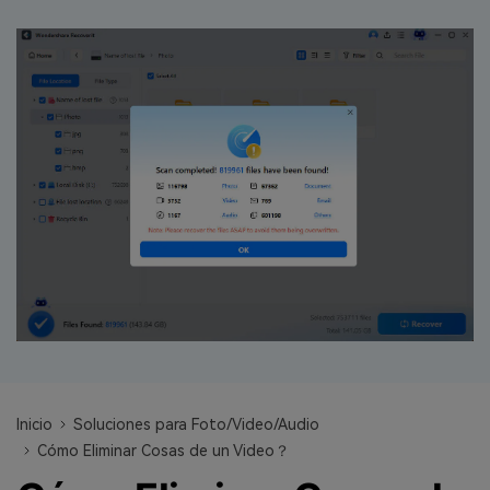
search
VER TODAS LAS FUNCIONES
Recoverit Gratis
Recupera datos perdidos/eliminados gratis
Pruébalo Gratis
Otros Productos
Repairit - Reparar Datos
UBackit - Respaldar Datos
Inicio
Soluciones para Foto/Video/Audio
Cómo Eliminar Cosas de un Video？