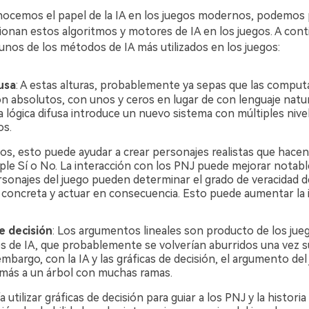
ocemos el papel de la IA en los juegos modernos, podemos 
onan estos algoritmos y motores de IA en los juegos. A cont
unos de los métodos de IA más utilizados en los juegos:
usa
: A estas alturas, probablemente ya sepas que las comput
on absolutos, con unos y ceros en lugar de con lenguaje natur
a lógica difusa introduce un nuevo sistema con múltiples nive
os.
gos, esto puede ayudar a crear personajes realistas que hac
ple Sí o No. La interacción con los PNJ puede mejorar notab
rsonajes del juego pueden determinar el grado de veracidad d
 concreta y actuar en consecuencia. Esto puede aumentar la
e decisión
: Los argumentos lineales son producto de los jue
s de IA, que probablemente se volverían aburridos una vez s
embargo, con la IA y las gráficas de decisión, el argumento de
más a un árbol con muchas ramas.
a utilizar gráficas de decisión para guiar a los PNJ y la histori