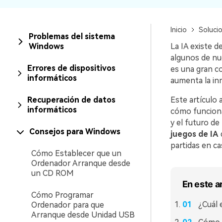
Recuperar Datos de Linux
Inicio
Soluci
Recuperar Datos de NAS
Problemas del sistema
Windows
La IA existe d
algunos de nu
Errores de dispositivos
es una gran co
informáticos
aumenta la in
Recuperación de datos
Este artículo
informáticos
cómo funciona 
y el futuro de
Consejos para Windows
juegos de IA
partidas en ca
Cómo Establecer que un
Ordenador Arranque desde
un CD ROM
En este a
Cómo Programar
¿Cuál 
Ordenador para que
Arranque desde Unidad USB