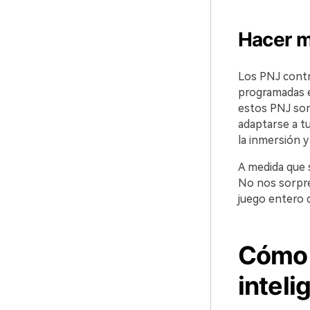
Hacer m
Los PNJ contr
programadas e
estos PNJ son
adaptarse a tu
la inmersión y
A medida que s
No nos sorpre
juego entero 
Cómo 
inteli