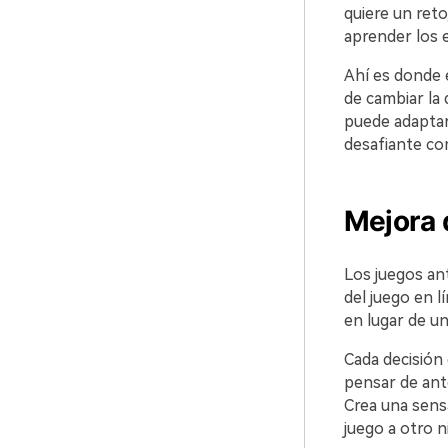
quiere un reto
aprender los e
Ahí es donde en
de cambiar la 
puede adaptars
desafiante co
Mejora 
Los juegos ant
del juego en l
en lugar de un
Cada decisión 
pensar de ant
Crea una sens
juego a otro ni