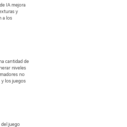
 de IA mejora
exturas y
 a los
na cantidad de
nerar niveles
ramadores no
 y los juegos
 del juego