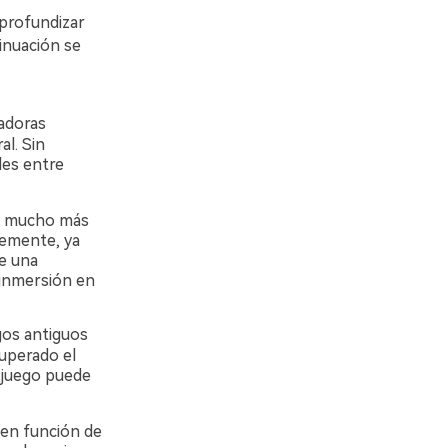
profundizar
inuación se
adoras
al. Sin
les entre
en mucho más
lemente, ya
e una
 inmersión en
gos antiguos
uperado el
l juego puede
a en función de