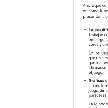
Ahora que con
en cómo funci
presentan alg
Lógica dif
trabajan c
embargo, l
ceros y un
En los jue
que un sim
que los pe
afirmación
el juego.
Gráficos d
sin motore
juego. Sin 
parecerse 
La IA podrí