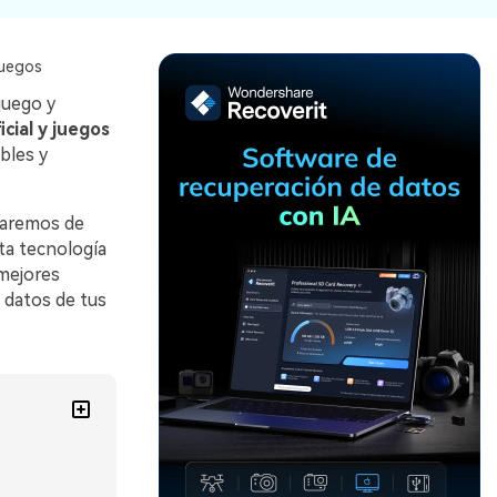
Recuperar
Escenarios de Pérdida
Documentos
de Datos
juegos
Recuperar
Recuperar
Recuperar
Recuperar
juego y
Excel
Word
Sistema
Datos
icial y juegos
Windows
Borrados
bles y
Recuperar
Recuperar
ZIP
PPT
Recuperar
Recuperar
Datos
Post-Reset
laremos de
Recuperar
Recuperar
Formateados
sta tecnología
Email
PDF
Recuperar
mejores
Recuperar
Disco RAW
 datos de tus
Disco Dañado
Recuperar
datos en
RAID
Nuevo