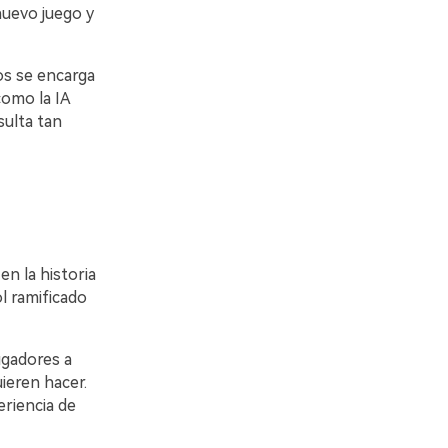
nuevo juego y
gos se encarga
como la IA
sulta tan
n la historia
ol ramificado
ugadores a
ieren hacer.
eriencia de