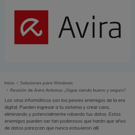
search
VER TODAS LAS FUNCIONES
Recoverit Gratis
Recupera datos perdidos/eliminados gratis
Pruébalo Gratis
Otros Productos
Inicio
Soluciones para Windows
Repairit - Reparar Datos
Revisión de Avira Antivirus: ¿Sigue siendo bueno y seguro?
UBackit - Respaldar Datos
Los virus informáticos son los peores enemigos de la era
digital. Pueden ingresar a tu sistema y crear caos,
eliminando y potencialmente robando tus datos. Estos
enemigos pueden ser tan poderosos que harán que años
de datos parezcan que nunca estuvieron allí.