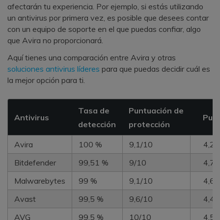
afectarán tu experiencia. Por ejemplo, si estás utilizando
un antivirus por primera vez, es posible que desees contar
con un equipo de soporte en el que puedas confiar, algo
que Avira no proporcionará.
Aquí tienes una comparación entre Avira y otras
soluciones antivirus líderes
para que puedas decidir cuál es
la mejor opción para ti.
Tasa de
Puntuación de
Antivirus
Punt
detección
protección
Avira
100 %
9,1/10
4,2/
Bitdefender
99,51 %
9/10
4,7/
Malwarebytes
99 %
9,1/10
4,6/
Avast
99,5 %
9,6/10
4,4/
AVG
99,5 %
10/10
4,5/