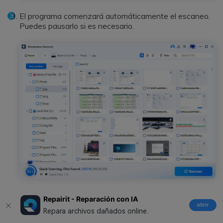
El programa comenzará automáticamente el escaneo.
Puedes pausarlo si es necesario.
Puedes filtrar los resultados por tipo de archivo y
Repairit - Reparación con IA
tamaño.
abrir
Repara archivos dañados online.