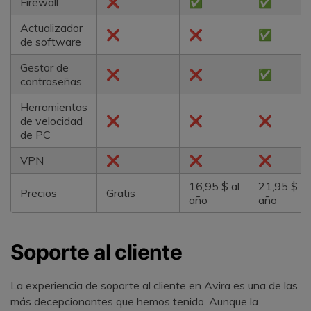
Firewall
❌
✅
✅
Actualizador
❌
❌
✅
de software
Gestor de
❌
❌
✅
contraseñas
Herramientas
de velocidad
❌
❌
❌
de PC
VPN
❌
❌
❌
16,95 $ al
21,95 $ al
Precios
Gratis
año
año
Soporte al cliente
La experiencia de soporte al cliente en Avira es una de las
más decepcionantes que hemos tenido. Aunque la