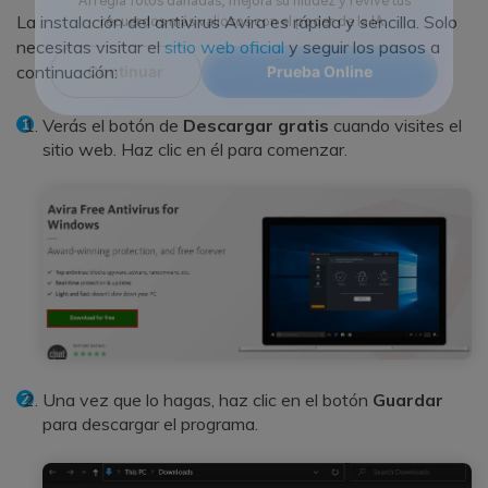
Reparador de Fotos con IA
La instalación del antivirus Avira es rápida y sencilla. Solo
necesitas visitar el
sitio web oficial
y seguir los pasos a
Arregla fotos dañadas, mejora su nitidez y revive tus
recuerdos más valiosos con el poder de la IA.
continuación:
Continuar
Prueba Online
Verás el botón de
Descargar gratis
cuando visites el
sitio web. Haz clic en él para comenzar.
Una vez que lo hagas, haz clic en el botón
Guardar
para descargar el programa.