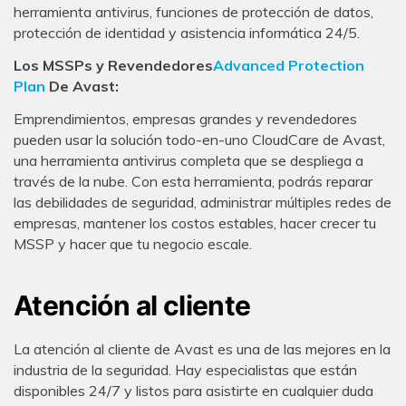
Reparador de Fotos con IA
herramienta antivirus, funciones de protección de datos,
protección de identidad y asistencia informática 24/5.
Arregla fotos dañadas, mejora su nitidez y revive tus
recuerdos más valiosos con el poder de la IA.
Los MSSPs y Revendedores
Advanced Protection
Plan
De Avast:
Continuar
Prueba Online
Emprendimientos, empresas grandes y revendedores
pueden usar la solución todo-en-uno CloudCare de Avast,
una herramienta antivirus completa que se despliega a
través de la nube. Con esta herramienta, podrás reparar
las debilidades de seguridad, administrar múltiples redes de
empresas, mantener los costos estables, hacer crecer tu
MSSP y hacer que tu negocio escale.
Atención al cliente
La atención al cliente de Avast es una de las mejores en la
industria de la seguridad. Hay especialistas que están
disponibles 24/7 y listos para asistirte en cualquier duda