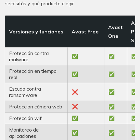
necesitás y qué producto elegir.
Ava
Avast
Versiones y funciones
Avast Free
Pr
One
Sec
Protección contra
✅
✅
✅
malware
Protección en tiempo
✅
✅
✅
real
Escudo contra
❌
✅
✅
ransomware
Protección cámara web
❌
✅
✅
Protección wifi
✅
✅
✅
Monitoreo de
✅
✅
✅
aplicaciones