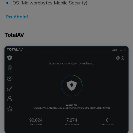
iOS (Malwarebytes Mobile Security)
¡Pruébala!
TotalAV