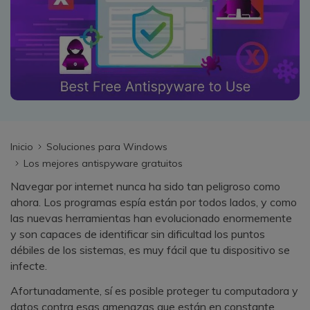
search
VER TODAS LAS FUNCIONES
Recoverit Gratis
Recupera datos perdidos/eliminados gratis
Pruébalo Gratis
Inicio
Soluciones para Windows
Los mejores antispyware gratuitos
Otros Productos
Navegar por internet nunca ha sido tan peligroso como
Repairit - Reparar Datos
ahora. Los programas espía están por todos lados, y como
UBackit - Respaldar Datos
las nuevas herramientas han evolucionado enormemente
y son capaces de identificar sin dificultad los puntos
débiles de los sistemas, es muy fácil que tu dispositivo se
infecte.
Afortunadamente, sí es posible proteger tu computadora y
datos contra esas amenazas que están en constante