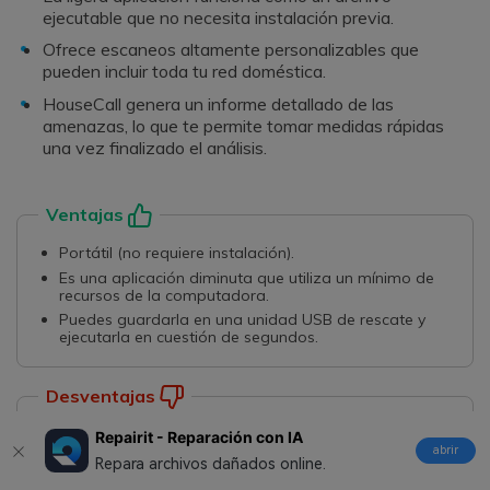
ejecutable que no necesita instalación previa.
Ofrece escaneos altamente personalizables que
pueden incluir toda tu red doméstica.
HouseCall genera un informe detallado de las
amenazas, lo que te permite tomar medidas rápidas
una vez finalizado el análisis.
Ventajas
Portátil (no requiere instalación).
Es una aplicación diminuta que utiliza un mínimo de
recursos de la computadora.
Puedes guardarla en una unidad USB de rescate y
ejecutarla en cuestión de segundos.
Desventajas
Tienes que escanear los archivos y actualizar la
Repairit - Reparación con IA
aplicación manualmente.
abrir
Repara archivos dañados online.
La interfaz de usuario parece antigua y carece de