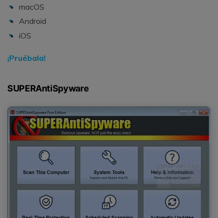
macOS
Android
iOS
¡Pruébala!
SUPERAntiSpyware