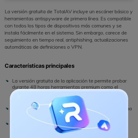
La versión gratuita de TotalAV incluye un escáner básico y
herramientas antispyware de primera línea. Es compatible
con todos los tipos de dispositivos más comunes y se
instala fácilmente en el sistema. Sin embargo, carece de
seguimiento en tiempo real, antiphishing, actualizaciones
automáticas de definiciones o VPN.
Características principales
La versión gratuita de la aplicación te permite probar
durante 48 horas herramientas premium como el
desinstalador de aplicaciones, WebShield y la
comprobación de fugas de datos.
El análisis bajo demanda peina rápidamente tu sistema
y es eficaz a la hora de encontrar amenazas.
Incluye bloqueo de URL maliciosas y funciones
antiphishing.