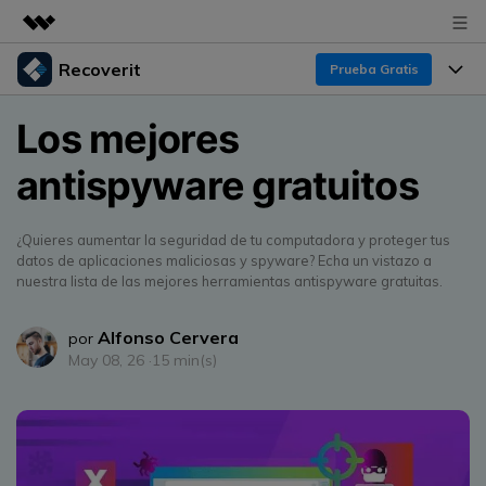
Recoverit
Productos destacados
Prueba Gratis
Creatividad digital con AIGC
Productos
Empresas
Los mejores
Utilidades
Resumen
antispyware gratuitos
Funciones
Quiénes somos
Soluciones
Recoverit para Windows
Recuperar de Unidades
Recursos
Sala de prensa
Líder en recuperación para Windows
¿Quieres aumentar la seguridad de tu computadora y proteger tus
datos de aplicaciones maliciosas y spyware? Echa un vistazo a
Recuperar Medios Borrados
Pruébalo Gratis
nuestra lista de las mejores herramientas antispyware gratuitas.
Tienda
Por qué Recoverit
Soluciones de Recuperación Exclusivas
Nuevo
Alfonso Cervera
Experto en Recuperación de Datos
por
Soporte
Guía
May 08, 26 ·
15 min(s)
Recuperar Documentos
Recoverit para Mac
Historias de Clientes
DESCARGAR
Sign In
Recupera datos ilimitados del sistema Mac
Escenarios de Pérdida de Datos
Temas Destacados
Pruébalo Gratis