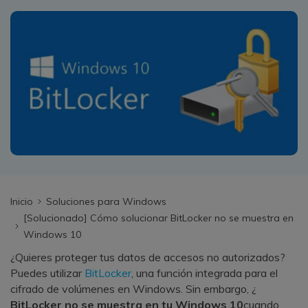
search
VER TODAS LAS FUNCIONES
Recoverit Gratis
Recupera datos perdidos/eliminados gratis
Pruébalo Gratis
Otros Productos
Repairit - Reparar Datos
Inicio
Soluciones para Windows
UBackit - Respaldar Datos
[Solucionado] Cómo solucionar BitLocker no se muestra en
Windows 10
¿Quieres proteger tus datos de accesos no autorizados?
Puedes utilizar
BitLocker
, una función integrada para el
cifrado de volúmenes en Windows. Sin embargo, ¿
BitLocker no se muestra en tu Windows 10
cuando