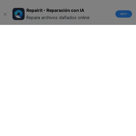
Repairit - Reparación con IA
abrir
Repara archivos dañados online.
Productos
Wondershare
Explorar IA
Centro de soporte