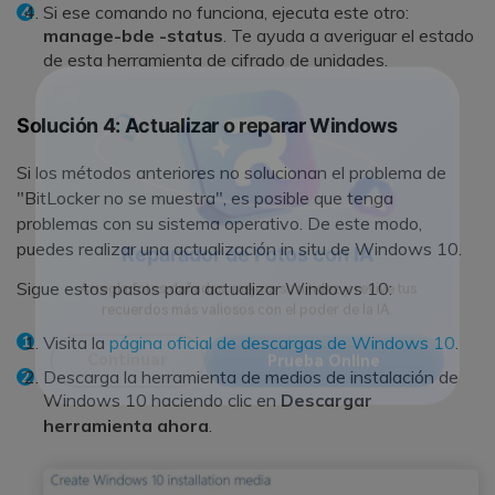
Si ese comando no funciona, ejecuta este otro:
manage-bde -status
. Te ayuda a averiguar el estado
de esta herramienta de cifrado de unidades.
Solución 4: Actualizar o reparar Windows
Si los métodos anteriores no solucionan el problema de
"BitLocker no se muestra", es posible que tenga
problemas con su sistema operativo. De este modo,
puedes realizar una actualización in situ de Windows 10.
Sigue estos pasos para actualizar Windows 10:
Reparador de Fotos con IA
Arregla fotos dañadas, mejora su nitidez y revive tus
Visita la
página oficial de descargas de Windows 10
.
recuerdos más valiosos con el poder de la IA.
Descarga la herramienta de medios de instalación de
Windows 10 haciendo clic en
Descargar
Continuar
Prueba Online
herramienta ahora
.