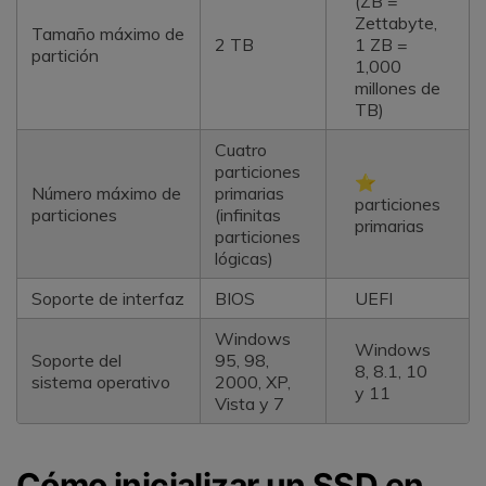
(ZB =
Zettabyte,
Tamaño máximo de
2 TB
1 ZB =
partición
1,000
millones de
TB)
Cuatro
particiones
⭐
Número máximo de
primarias
particiones
particiones
(infinitas
primarias
particiones
lógicas)
Soporte de interfaz
BIOS
UEFI
Windows
Windows
Soporte del
95, 98,
8, 8.1, 10
sistema operativo
2000, XP,
y 11
Vista y 7
Cómo inicializar un SSD en