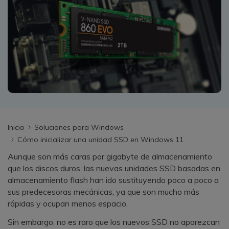
search
VER TODAS LAS FUNCIONES
Recoverit Gratis
Recupera datos perdidos/eliminados gratis
Pruébalo Gratis
Otros Productos
Inicio
Soluciones para Windows
Cómo inicializar una unidad SSD en Windows 11
Repairit - Reparar Datos
Aunque son más caras por gigabyte de almacenamiento
UBackit - Respaldar Datos
que los discos duros, las nuevas unidades SSD basadas en
almacenamiento flash han ido sustituyendo poco a poco a
sus predecesoras mecánicas, ya que son mucho más
rápidas y ocupan menos espacio.
Sin embargo, no es raro que los nuevos SSD no aparezcan