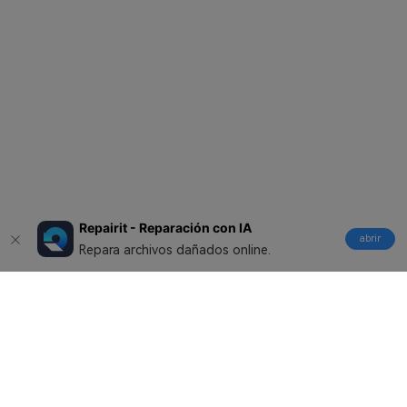
Repairit - Reparación con IA
abrir
Repara archivos dañados online.
Productos
Wondershare