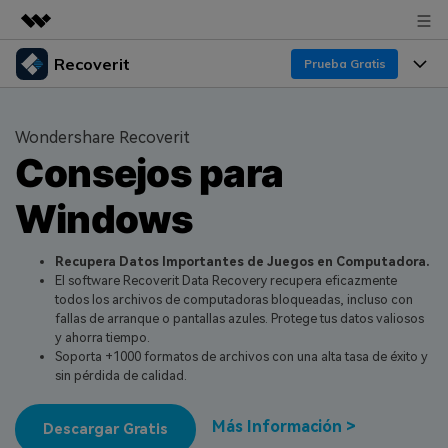
Recoverit
Productos destacados
Prueba Gratis
Creatividad digital con AIGC
Productos
Empresas
Utilidades
Wondershare Recoverit
Resumen
Consejos para
Funciones
Quiénes somos
Soluciones
Recoverit para Windows
Windows
Recuperar de Unidades
Recursos
Sala de prensa
Líder en recuperación para Windows
Recuperar Medios Borrados
Pruébalo Gratis
Recupera Datos Importantes de Juegos en Computadora.
Tienda
Por qué Recoverit
El software Recoverit Data Recovery recupera eficazmente
todos los archivos de computadoras bloqueadas, incluso con
Soluciones de Recuperación Exclusivas
Nuevo
Experto en Recuperación de Datos
Soporte
Guía
fallas de arranque o pantallas azules. Protege tus datos valiosos
y ahorra tiempo.
Recuperar Documentos
Recoverit para Mac
Historias de Clientes
Soporta +1000 formatos de archivos con una alta tasa de éxito y
sin pérdida de calidad.
DESCARGAR
Sign In
Recupera datos ilimitados del sistema Mac
Escenarios de Pérdida de Datos
Temas Destacados
Más Información >
Pruébalo Gratis
Descargar Gratis