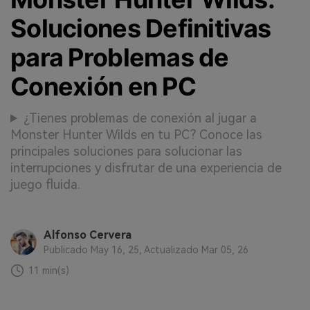
Soluciones Definitivas
para Problemas de
Conexión en PC
¿Tienes problemas de conexión al jugar a
Monster Hunter Wilds en tu PC? Conoce las
principales soluciones para solucionar las
interrupciones y disfrutar de una experiencia de
juego fluida.
Alfonso Cervera
Publicado May 16, 25, Actualizado Mar 05, 26
11 min(s)