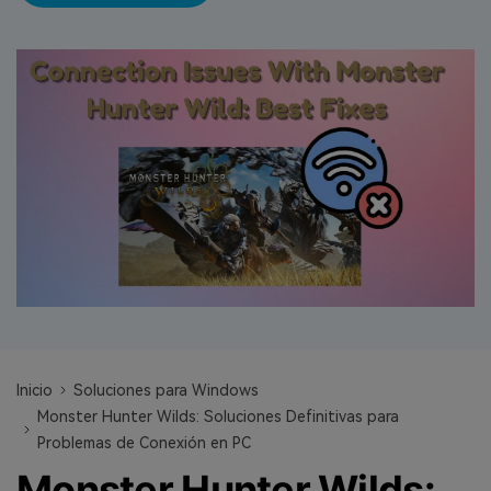
search
VER TODAS LAS FUNCIONES
Recoverit Gratis
Recupera datos perdidos/eliminados gratis
Pruébalo Gratis
Otros Productos
Repairit - Reparar Datos
UBackit - Respaldar Datos
Inicio
Soluciones para Windows
Monster Hunter Wilds: Soluciones Definitivas para
Problemas de Conexión en PC
Monster Hunter Wilds: