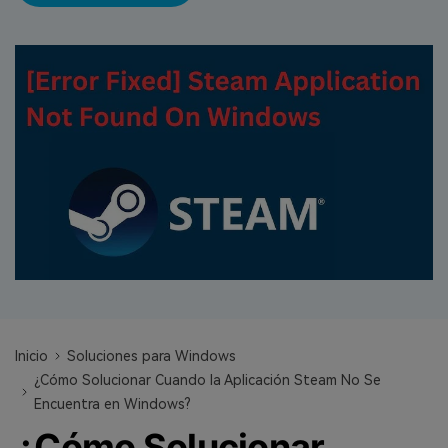
search
VER TODAS LAS FUNCIONES
Recoverit Gratis
Recupera datos perdidos/eliminados gratis
Pruébalo Gratis
Otros Productos
Repairit - Reparar Datos
UBackit - Respaldar Datos
Inicio
Soluciones para Windows
¿Cómo Solucionar Cuando la Aplicación Steam No Se
Encuentra en Windows?
¿Cómo Solucionar