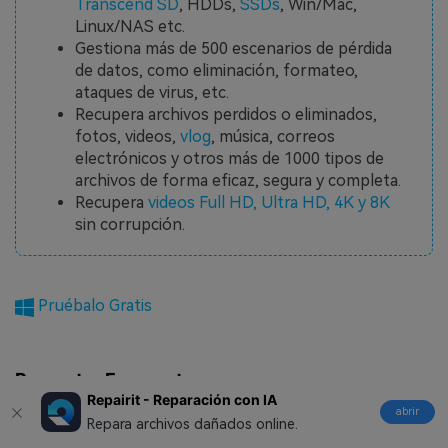
Transcend SD
, HDDs,
SSDs
, Win/Mac,
Linux/NAS etc.
Gestiona más de 500 escenarios de pérdida
de datos, como eliminación, formateo,
ataques de virus, etc.
Recupera archivos perdidos o eliminados,
fotos, videos,
vlog
, música, correos
electrónicos y otros más de 1000 tipos de
archivos de forma eficaz, segura y completa.
Recupera
videos Full HD, Ultra HD, 4K y 8K
sin corrupción.
Pruébalo Gratis
Preguntas Frecuentes
Repairit - Reparación con IA
abrir
Repara archivos dañados online.
1. ¿Por qué dice Steam que no hay suficiente