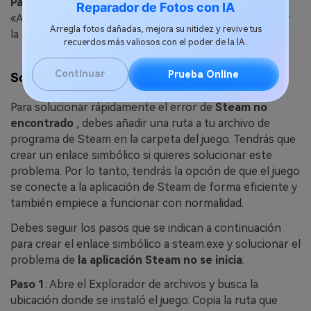
Paso 4
: Introduce los datos y haz clic en el botón
Reparador de Fotos con IA
«Añadir uno». A continuación, debes volver a encender
Arregla fotos dañadas, mejora su nitidez y revive tus
la computadora.
recuerdos más valiosos con el poder de la IA.
Continuar
Prueba Online
Solución 3. Crear Symlink a Steam.exe
Para solucionar rápidamente el error de
Steam no
encontrado
, debes añadir una ruta a tu archivo de
programa de Steam en la carpeta del juego. Tendrás que
crear un enlace simbólico si quieres solucionar este
problema. Por lo tanto, tendrás la opción de que el juego
se conecte a la aplicación de Steam de forma eficiente y
también empiece a funcionar con normalidad.
Debes seguir los pasos que se indican a continuación
para crear el enlace simbólico a steam.exe y solucionar el
problema de
la aplicación Steam no se inicia
:
Paso 1
: Abre el Explorador de archivos y busca la
ubicación donde se instaló el juego. Copia la ruta que