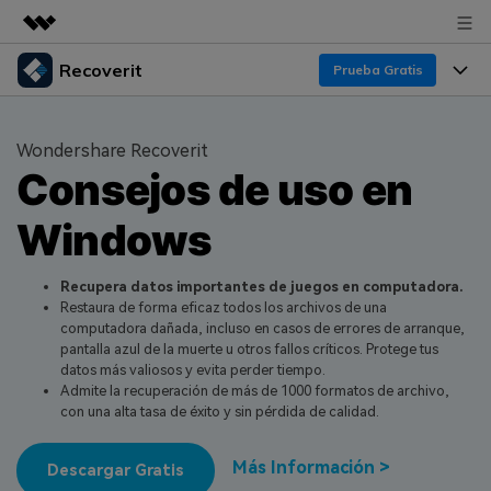
Recoverit
Productos destacados
Prueba Gratis
Creatividad digital con AIGC
Productos
Empresas
Utilidades
Wondershare Recoverit
Resumen
Consejos de uso en
Funciones
Quiénes somos
Soluciones
Recoverit para Windows
Windows
Recuperar de Unidades
Recursos
Sala de prensa
Líder en recuperación para Windows
Recuperar Medios Borrados
Pruébalo Gratis
Recupera datos importantes de juegos en computadora.
Tienda
Por qué Recoverit
Restaura de forma eficaz todos los archivos de una
computadora dañada, incluso en casos de errores de arranque,
Soluciones de Recuperación Exclusivas
Nuevo
Experto en Recuperación de Datos
Soporte
Guía
pantalla azul de la muerte u otros fallos críticos. Protege tus
datos más valiosos y evita perder tiempo.
Recuperar Documentos
Recoverit para Mac
Historias de Clientes
Admite la recuperación de más de 1000 formatos de archivo,
con una alta tasa de éxito y sin pérdida de calidad.
DESCARGAR
Sign In
Recupera datos ilimitados del sistema Mac
Escenarios de Pérdida de Datos
Temas Destacados
Más Información >
Pruébalo Gratis
Descargar Gratis