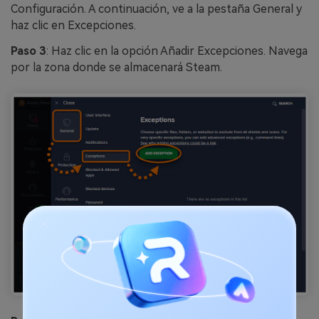
Configuración. A continuación, ve a la pestaña General y
haz clic en Excepciones.
Paso 3
: Haz clic en la opción Añadir Excepciones. Navega
por la zona donde se almacenará Steam.