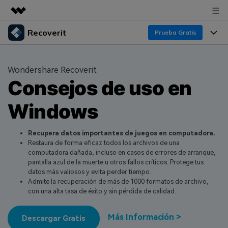
Recoverit
Productos destacados
Prueba Gratis
Creatividad digital con AIGC
Productos
Empresas
Utilidades
Wondershare Recoverit
Resumen
Consejos de uso en
Funciones
Quiénes somos
Soluciones
Recoverit para Windows
Windows
Recuperar de Unidades
Recursos
Sala de prensa
Líder en recuperación para Windows
Recuperar Medios Borrados
Pruébalo Gratis
Recupera datos importantes de juegos en computadora.
Tienda
Por qué Recoverit
Restaura de forma eficaz todos los archivos de una
computadora dañada, incluso en casos de errores de arranque,
Soluciones de Recuperación Exclusivas
Nuevo
Experto en Recuperación de Datos
Soporte
Guía
pantalla azul de la muerte u otros fallos críticos. Protege tus
datos más valiosos y evita perder tiempo.
Recuperar Documentos
Recoverit para Mac
Historias de Clientes
Admite la recuperación de más de 1000 formatos de archivo,
con una alta tasa de éxito y sin pérdida de calidad.
DESCARGAR
Sign In
Recupera datos ilimitados del sistema Mac
Escenarios de Pérdida de Datos
Temas Destacados
Más Información >
Pruébalo Gratis
Descargar Gratis