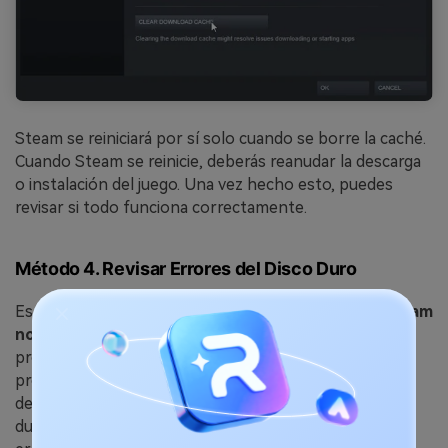
Steam se reiniciará por sí solo cuando se borre la caché.
Cuando Steam se reinicie, deberás reanudar la descarga
o instalación del juego. Una vez hecho esto, puedes
revisar si todo funciona correctamente.
Método 4. Revisar Errores del Disco Duro
Es probable que te enfrentes al problema de que
Steam
no tiene suficiente espacio en disco
si hay un
problema con tu disco duro. Intenta solucionar el
problema en la medida de lo posible. Para ello, primero
debes revisar si hay sectores defectuosos en el disco
duro. Estos sectores defectuosos son un indicio de