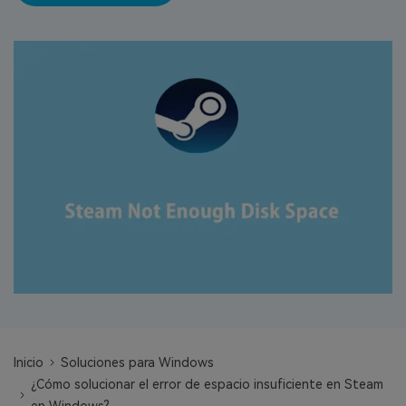
search
VER TODAS LAS FUNCIONES
Recoverit Gratis
Recupera datos perdidos/eliminados gratis
Pruébalo Gratis
Otros Productos
Repairit - Reparar Datos
UBackit - Respaldar Datos
Inicio
Soluciones para Windows
¿Cómo solucionar el error de espacio insuficiente en Steam
en Windows?