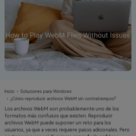
search
VER TODAS LAS FUNCIONES
Recoverit Gratis
Recupera datos perdidos/eliminados gratis
Pruébalo Gratis
Otros Productos
Repairit - Reparar Datos
Inicio
Soluciones para Windows
UBackit - Respaldar Datos
¿Cómo reproducir archivos WebM sin contratiempos?
Los archivos WebM son probablemente uno de los
formatos más confusos que existen. Reproducir
archivos WebM puede suponer un reto para los
usuarios, ya que a veces requiere pasos adicionales. Pero