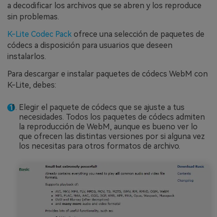
a decodificar los archivos que se abren y los reproduce
sin problemas.
K-Lite Codec Pack
ofrece una selección de paquetes de
códecs a disposición para usuarios que deseen
instalarlos.
Para descargar e instalar paquetes de códecs WebM con
K-Lite, debes:
Elegir el paquete de códecs que se ajuste a tus
necesidades. Todos los paquetes de códecs admiten
la reproducción de WebM, aunque es bueno ver lo
que ofrecen las distintas versiones por si alguna vez
Reparador de Fotos con IA
los necesitas para otros formatos de archivo.
Arregla fotos dañadas, mejora su nitidez y revive tus
recuerdos más valiosos con el poder de la IA.
Continuar
Prueba Online