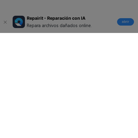
Repairit - Reparación con IA
abrir
Repara archivos dañados online.
Productos
Wondershare
Explorar IA
Centro de soporte