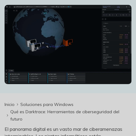
search
VER TODAS LAS FUNCIONES
Recoverit Gratis
Recupera datos perdidos/eliminados gratis
Pruébalo Gratis
Otros Productos
Repairit - Reparar Datos
UBackit - Respaldar Datos
Inicio
Soluciones para Windows
Qué es Darktrace: Herramientas de ciberseguridad del
futuro
El panorama digital es un vasto mar de ciberamenazas