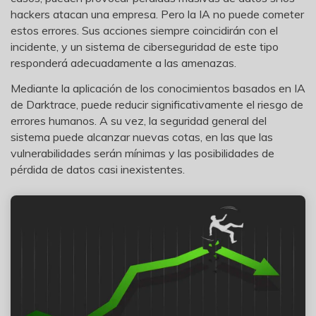
hackers atacan una empresa. Pero la IA no puede cometer
estos errores. Sus acciones siempre coincidirán con el
incidente, y un sistema de ciberseguridad de este tipo
responderá adecuadamente a las amenazas.
Mediante la aplicación de los conocimientos basados en IA
Reparador de Fotos con IA
de Darktrace, puede reducir significativamente el riesgo de
errores humanos. A su vez, la seguridad general del
Arregla fotos dañadas, mejora su nitidez y revive tus
recuerdos más valiosos con el poder de la IA.
sistema puede alcanzar nuevas cotas, en las que las
vulnerabilidades serán mínimas y las posibilidades de
Continuar
Prueba Online
pérdida de datos casi inexistentes.