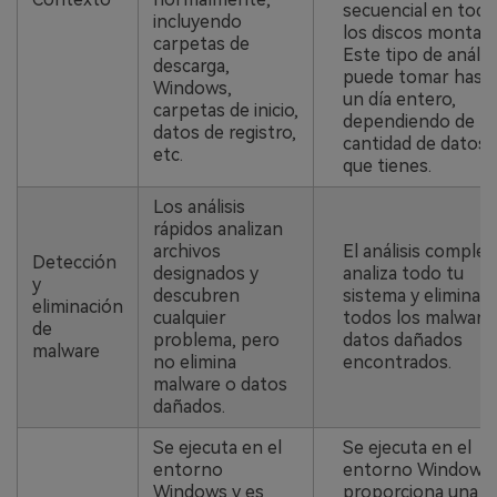
secuencial en todo
incluyendo
los discos montad
carpetas de
Este tipo de análisi
descarga,
puede tomar hast
Windows,
un día entero,
carpetas de inicio,
dependiendo de la
datos de registro,
cantidad de datos
etc.
que tienes.
Los análisis
rápidos analizan
archivos
El análisis complet
Detección
designados y
analiza todo tu
y
descubren
sistema y elimina
eliminación
cualquier
todos los malware 
de
problema, pero
datos dañados
malware
no elimina
encontrados.
malware o datos
dañados.
Se ejecuta en el
Se ejecuta en el
entorno
entorno Windows 
Windows y es
proporciona una