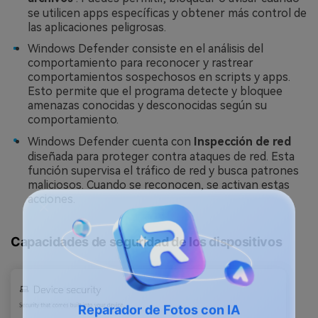
se utilicen apps específicas y obtener más control de
las aplicaciones peligrosas.
Windows Defender consiste en el análisis del
comportamiento para reconocer y rastrear
comportamientos sospechosos en scripts y apps.
Esto permite que el programa detecte y bloquee
amenazas conocidas y desconocidas según su
comportamiento.
Windows Defender cuenta con
Inspección de red
diseñada para proteger contra ataques de red. Esta
función supervisa el tráfico de red y busca patrones
maliciosos. Cuando se reconocen, se activan estas
acciones.
Capacidades de seguridad de los dispositivos