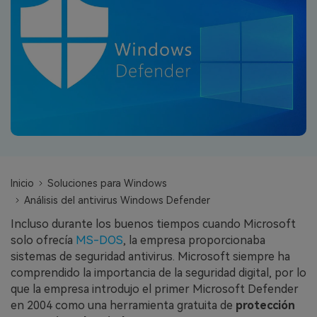
search
VER TODAS LAS FUNCIONES
Recoverit Gratis
Recupera datos perdidos/eliminados gratis
Pruébalo Gratis
Otros Productos
Inicio
Soluciones para Windows
Repairit - Reparar Datos
Análisis del antivirus Windows Defender
UBackit - Respaldar Datos
Incluso durante los buenos tiempos cuando Microsoft
solo ofrecía
MS-DOS
, la empresa proporcionaba
sistemas de seguridad antivirus. Microsoft siempre ha
comprendido la importancia de la seguridad digital, por lo
que la empresa introdujo el primer Microsoft Defender
en 2004 como una herramienta gratuita de
protección