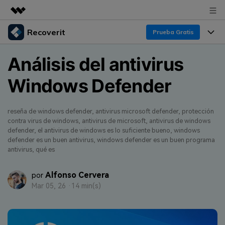
Recoverit
Productos destacados
Prueba Gratis
Creatividad digital con AIGC
Productos
Empresas
Análisis del antivirus
Utilidades
Resumen
Windows Defender
Funciones
Quiénes somos
Soluciones
Recoverit para Windows
Recuperar de Unidades
Recursos
Sala de prensa
Líder en recuperación para Windows
reseña de windows defender, antivirus microsoft defender, protección
contra virus de windows, antivirus de microsoft, antivirus de windows
Recuperar Medios Borrados
Pruébalo Gratis
defender, el antivirus de windows es lo suficiente bueno, windows
Tienda
Por qué Recoverit
defender es un buen antivirus, windows defender es un buen programa
antivirus, qué es
Soluciones de Recuperación Exclusivas
Nuevo
Experto en Recuperación de Datos
Soporte
Guía
Alfonso Cervera
Recuperar Documentos
por
Recoverit para Mac
Historias de Clientes
Mar 05, 26 ·
14 min(s)
DESCARGAR
Sign In
Recupera datos ilimitados del sistema Mac
Escenarios de Pérdida de Datos
Temas Destacados
Pruébalo Gratis