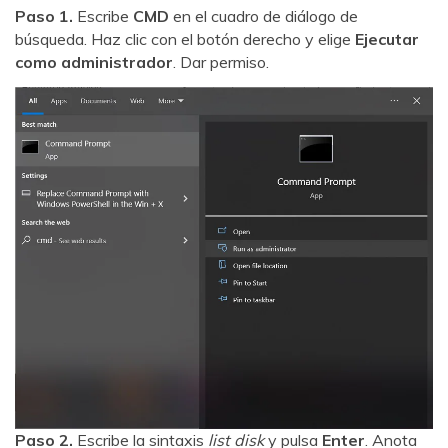
Paso 1.
Escribe
CMD
en el cuadro de diálogo de
búsqueda. Haz clic con el botón derecho y elige
Ejecutar
como administrador
. Dar permiso.
Paso 2.
Escribe la sintaxis
list disk
y pulsa
Enter
. Anota