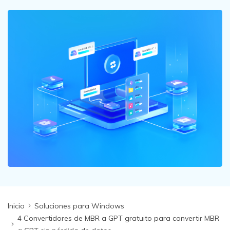
search
VER TODAS LAS FUNCIONES
Recoverit Gratis
Recupera datos perdidos/eliminados gratis
Pruébalo Gratis
Otros Productos
Repairit - Reparar Datos
UBackit - Respaldar Datos
Inicio
Soluciones para Windows
4 Convertidores de MBR a GPT gratuito para convertir MBR