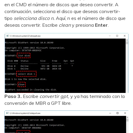
en el CMD el número de discos que desea convertir. A
continuación, selecciona el disco que deseas convertir-
tipo
selecciona disco n.
Aquí, n es el número de disco que
deseas convertir. Escribe
clean
y presiona
Enter
.
Paso 3.
Escribe
convertir gpt,
y ya has terminado con la
conversión de MBR a GPT libre.