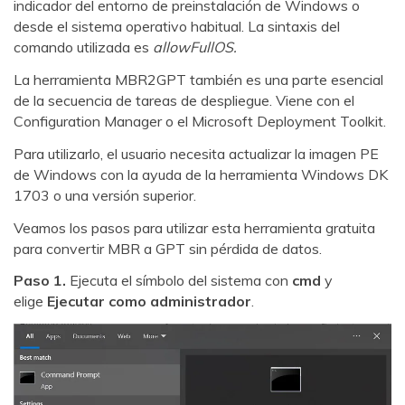
indicador del entorno de preinstalación de Windows o
Arregla fotos dañadas, mejora su nitidez y revive tus
desde el sistema operativo habitual. La sintaxis del
recuerdos más valiosos con el poder de la IA.
comando utilizada es
allowFullOS.
Prueba Online
Continuar
La herramienta MBR2GPT también es una parte esencial
de la secuencia de tareas de despliegue. Viene con el
Configuration Manager o el Microsoft Deployment Toolkit.
Para utilizarlo, el usuario necesita actualizar la imagen PE
de Windows con la ayuda de la herramienta Windows DK
1703 o una versión superior.
Veamos los pasos para utilizar esta herramienta gratuita
para convertir MBR a GPT sin pérdida de datos.
Paso 1.
Ejecuta el símbolo del sistema con
cmd
y
elige
Ejecutar como administrador
.