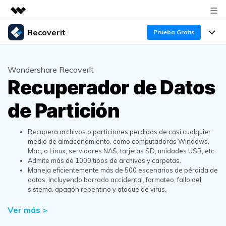
Recoverit
Productos destacados
Prueba Gratis
Creatividad digital con AIGC
Productos
Empresas
Utilidades
Wondershare Recoverit
Resumen
Recuperador de Datos
Funciones
Quiénes somos
Soluciones
Recoverit para Windows
de Partición
Recuperar de Unidades
Recursos
Sala de prensa
Líder en recuperación para Windows
Recuperar Medios Borrados
Pruébalo Gratis
Recupera archivos o particiones perdidos de casi cualquier
Tienda
Por qué Recoverit
medio de almacenamiento, como computadoras Windows,
Mac, o Linux, servidores NAS, tarjetas SD, unidades USB, etc.
Soluciones de Recuperación Exclusivas
Nuevo
Experto en Recuperación de Datos
Soporte
Guía
Admite más de 1000 tipos de archivos y carpetas.
Maneja eficientemente más de 500 escenarios de pérdida de
Recuperar Documentos
Recoverit para Mac
datos, incluyendo borrado accidental, formateo, fallo del
Historias de Clientes
sistema, apagón repentino y ataque de virus.
DESCARGAR
Sign In
Recupera datos ilimitados del sistema Mac
Escenarios de Pérdida de Datos
Temas Destacados
Ver más >
Pruébalo Gratis