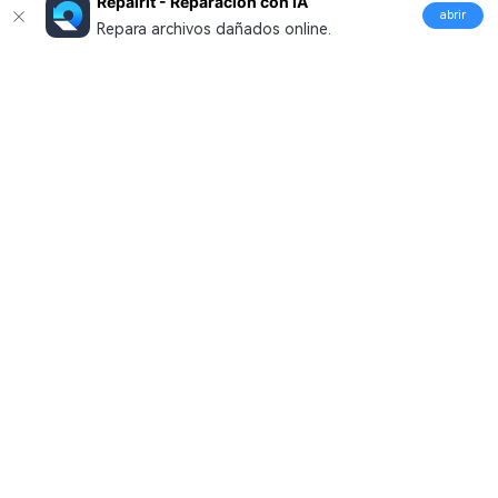
Repairit - Reparación con IA
abrir
Repara archivos dañados online.
Productos
Wondershare
Explorar IA
Centro de soporte