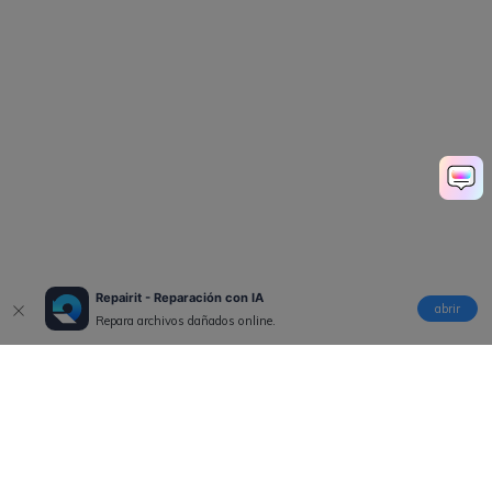
Repairit - Reparación con IA
abrir
Repara archivos dañados online.
Productos
Wondershare