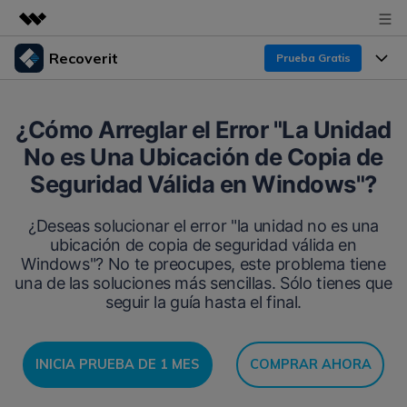
Recoverit
Prueba Gratis
Productos destacados
Creatividad digital con AIGC
Productos
Empresas
¿Cómo Arreglar el Error "La Unidad
Utilidades
No es Una Ubicación de Copia de
Resumen
Funciones
Recoverit para Windows
Quiénes somos
Seguridad Válida en Windows"?
Soluciones
Líder en recuperación para Windows
Recuperar de Unidades
Recursos
¿Deseas solucionar el error "la unidad no es una
Sala de prensa
Pruébalo Gratis
ubicación de copia de seguridad válida en
Recuperar Medios Borrados
Windows"? No te preocupes, este problema tiene
Por qué Recoverit
Tienda
una de las soluciones más sencillas. Sólo tienes que
Soluciones de Recuperación Exclusivas
Nuevo
seguir la guía hasta el final.
Experto en Recuperación de Datos
Recoverit para Mac
Guía
Recuperar Documentos
Soporte
Recupera datos ilimitados del sistema Mac
Historias de Clientes
INICIA PRUEBA DE 1 MES
COMPRAR AHORA
Escenarios de Pérdida de Datos
Pruébalo Gratis
DESCARGAR
Sign In
Temas Destacados