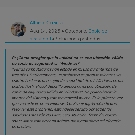
VER TODAS LAS FUNCIONES
search
Alfonso Cervera
Recoverit Gratis
Aug 14, 2025 • Categoría:
Copia de
Recupera datos perdidos/eliminados gratis
seguridad
• Soluciones probadas
Pruébalo Gratis
P: ¿Cómo arreglar que la unidad no es una ubicación válida
de copia de seguridad en Windows?
"Varias computadoras han estado en mi uso durante más de
Otros Productos
tres años. Recientemente, un problema se produjo mientras yo
estaba haciendo una copia de seguridad de mi Windows en una
Repairit - Reparar Datos
unidad flash, el cual decía "la unidad no es una ubicación de
copia de seguridad válida en Windows". No puedo hacer la
UBackit - Respaldar Datos
imagen del sistema y esto me molestó mucho. Es la primera vez
que veo este error en windows 10. Si hay algún método para
resolver este problema, estoy desesperado por saber las
soluciones más rápidas ante esta situación. También, quiero
saber sobre este error en detalle, me ayudarían a solucionarlo
en el futuro".