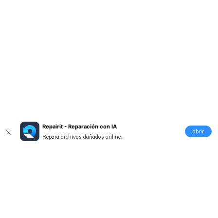
Repairit - Reparación con IA
abrir
Repara archivos dañados online.
Productos
Wondershare