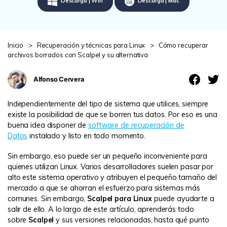
Descarga | Win
Descarga | Mac
search
VER TODAS LAS FUNCIONES
Recoverit Gratis
Inicio
>
Recuperación y técnicas para Linux
>
Cómo recuperar
Recupera datos perdidos/eliminados gratis
archivos borrados con Scalpel y su alternativa
Pruébalo Gratis
Alfonso Cervera
Independientemente del tipo de sistema que utilices, siempre
existe la posibilidad de que se borren tus datos. Por eso es una
Otros Productos
buena idea disponer de
software de recuperación de
Datos
instalado y listo en todo momento.
Repairit - Reparar Datos
UBackit - Respaldar Datos
Sin embargo, eso puede ser un pequeño inconveniente para
quienes utilizan Linux. Varios desarrolladores suelen pasar por
alto este sistema operativo y atribuyen el pequeño tamaño del
mercado a que se ahorran el esfuerzo para sistemas más
comunes. Sin embargo,
Scalpel para Linux
puede ayudarte a
salir de ello. A lo largo de este artículo, aprenderás todo
sobre
Scalpel
y sus versiones relacionadas, hasta qué punto