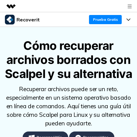
Recoverit
Productos destacados
Prueba Gratis
Creatividad digital con AIGC
Productos
Empresas
Utilidades
Cómo recuperar
Resumen
Funciones
Quiénes somos
archivos borrados con
Soluciones
Recoverit para Windows
Recuperar de Unidades
Recursos
Sala de prensa
Líder en recuperación para Windows
Scalpel y su alternativa
Recuperar Medios Borrados
Pruébalo Gratis
Tienda
Por qué Recoverit
Recuperar archivos puede ser un reto,
Soluciones de Recuperación Exclusivas
Nuevo
Experto en Recuperación de Datos
Soporte
Guía
especialmente en un sistema operativo basado
en línea de comandos. Aquí tienes una guía útil
Recuperar Documentos
Recoverit para Mac
Historias de Clientes
sobre cómo Scalpel para Linux y su alternativa
DESCARGAR
Sign In
Recupera datos ilimitados del sistema Mac
Escenarios de Pérdida de Datos
pueden ayudarte.
Temas Destacados
Pruébalo Gratis