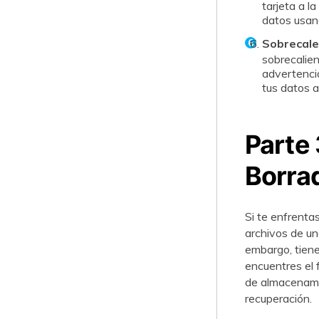
tarjeta a l
datos usando sol
Sobrecale
sobrecaliente 
advertencia
tus datos a
Parte
Borra
Si te enfrenta
archivos de una ta
embargo, tiene
encuentres el fall
de almacenamie
recuperación.󠀲󠀡󠀩󠀣󠀢󠀠󠀡󠀧󠀠