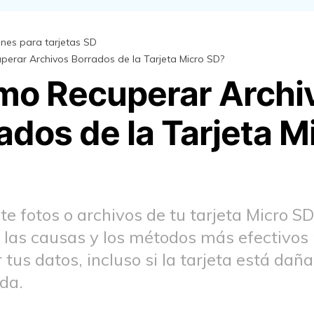
ones para tarjetas SD
erar Archivos Borrados de la Tarjeta Micro SD?
o Recuperar Archi
ados de la Tarjeta M
te fotos o archivos de tu tarjeta Micro S
las causas y los métodos más efectivos
 tus datos, incluso si la tarjeta está dañ
da.