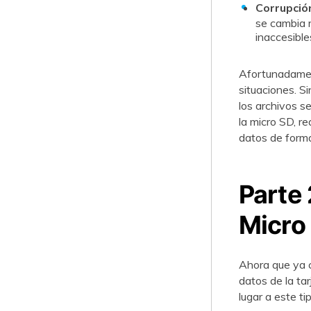
Corrupció
se cambia 
inaccesibles.󠀲󠀡󠀩󠀣󠀢󠀠󠀡󠀥
󠀰Afortunadame
situaciones.󠀲󠀡󠀩
los archivos se re
la micro SD, r
datos de form
Parte 
Micro
󠀰Ahora que ya
datos de la ta
lugar a este tipo de sit