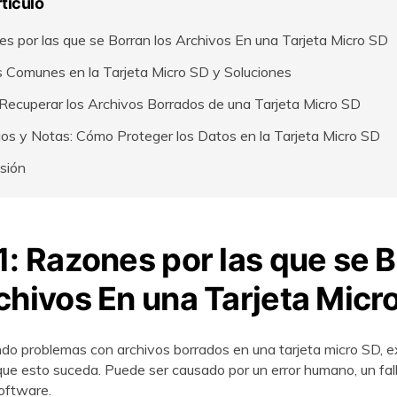
rtículo
por las que se Borran los Archivos En una Tarjeta Micro SD󠀲󠀡󠀩󠀣󠀢󠀠󠀡󠀣󠀢󠀳
s Comunes en la Tarjeta Micro SD y Soluciones
ecuperar los Archivos Borrados de una Tarjeta Micro SD
 y Notas: Cómo Proteger los Datos en la Tarjeta Micro SD󠀲󠀡󠀩󠀣󠀢󠀠󠀡󠀣󠀨󠀳
󠀢󠀠󠀡󠀣󠀩󠀳
1: Razones por las que se 
vos En una Tarjeta Micro SD󠀲󠀡󠀩󠀣󠀢󠀠󠀡
iendo problemas con archivos borrados en una tarjeta micro SD, e
esto suceda.󠀲󠀡󠀩󠀣󠀢󠀠󠀡󠀤󠀡󠀳󠀰 Puede ser causado por un error humano, un
󠀩󠀣󠀢󠀠󠀡󠀤󠀢