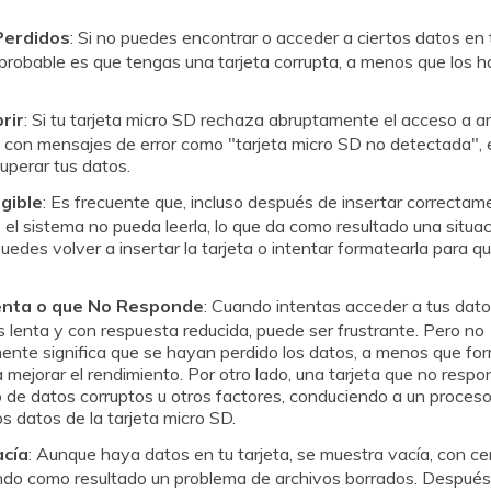
Perdidos
: Si no puedes encontrar o acceder a ciertos datos en t
probable es que tengas una tarjeta corrupta, a menos que los 
rir
: Si tu tarjeta micro SD rechaza abruptamente el acceso a a
s con mensajes de error como "tarjeta micro SD no detectada",
us datos.󠀲󠀡󠀩󠀣󠀢󠀠󠀡󠀥󠀧󠀳
egible
: Es frecuente que, incluso después de insertar correctame
r, el sistema no pueda leerla, lo que da como resultado una situa
󠀣󠀢󠀠󠀡󠀥󠀨󠀳 Puedes volver a insertar la tarjeta o intentar formatearla para
enta o que No Responde
: Cuando intentas acceder a tus datos
nta y con respuesta reducida, puede ser frustrante.󠀲󠀡󠀩󠀣󠀢󠀠󠀡󠀦󠀠󠀳󠀰 Pero no
ente significa que se hayan perdido los datos, a menos que fo
ejorar el rendimiento.󠀲󠀡󠀩󠀣󠀢󠀠󠀡󠀦󠀡󠀳 Por otro lado, una tarjeta que no r
o de datos corruptos u otros factores, conduciendo a un proces
os de la tarjeta micro SD.󠀲󠀡󠀩󠀣󠀢󠀠󠀡󠀦󠀢󠀳
acía
: Aunque haya datos en tu tarjeta, se muestra vacía, con ce
do como resultado un problema de archivos borrados.󠀲󠀡󠀩󠀣󠀢󠀠󠀡󠀦󠀣󠀳󠀰 Desp