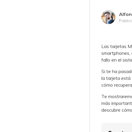
Alfon
Public
Las tarjetas M
smartphones, d
fallo en el si
Si te ha pasa
la tarjeta est
cómo recuperar
Te mostraremos
más important
descubre cómo 