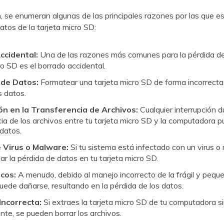
, se enumeran algunas de las principales razones por las que e
 la tarjeta micro SD:󠀲󠀡󠀩󠀣󠀢󠀠󠀡󠀤󠀣󠀳
ccidental:
Una de las razones más comunes para la pérdida d
es el borrado accidental.󠀲󠀡󠀩󠀣󠀢󠀠󠀡󠀤󠀤󠀳
de Datos:
Formatear una tarjeta micro SD de forma incorrecta
󠀩󠀣󠀢󠀠󠀡󠀤󠀥
ón en la Transferencia de Archivos:
Cualquier interrupción d
ia de los archivos entre tu tarjeta micro SD y la computadora p
󠀢󠀠󠀡󠀤󠀦󠀳
 Virus o Malware:
Si tu sistema está infectado con un virus 
 pérdida de datos en tu tarjeta micro SD.󠀲󠀡󠀩󠀣󠀢󠀠󠀡󠀤󠀧
cos:
A menudo, debido al manejo incorrecto de la frágil y peque
e dañarse, resultando en la pérdida de los datos.󠀲󠀡󠀩󠀣󠀢󠀠󠀡󠀤󠀨󠀳
Incorrecta:
Si extraes la tarjeta micro SD de tu computadora si
e pueden borrar los archivos.󠀲󠀡󠀩󠀣󠀢󠀠󠀡󠀤󠀩󠀳