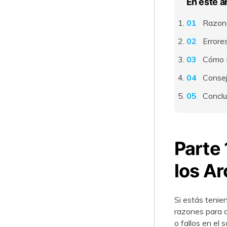
En este a
Razones 
Errore
Cómo R
Consejos
Conclusión󠀲󠀡󠀩󠀣
Parte 
los Archi
󠀰Si estás ten
razones para que 
o fallos en el software.󠀲