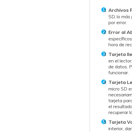
Archivos 
SD, lo más 
por error.󠀲󠀡󠀩󠀣󠀢󠀠󠀡󠀥󠀦󠀳
Error al Ab
específico
hora de recuperar t
Tarjeta Il
en el lecto
de datos.󠀲󠀡
funcionar.󠀲󠀡󠀩󠀣󠀢󠀠󠀡󠀥󠀩󠀳
Tarjeta L
micro SD es le
necesariam
tarjeta para m
el resultad
recuperar los dat
Tarjeta V
interior, dan