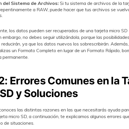
n del Sistema de Archivos:
Si tu sistema de archivos de la ta
repentinamente a RAW, puede hacer que tus archivos se vuelv
󠀠󠀳
nte, los datos pueden ser recuperados de una tarjeta micro SD
󠀣󠀢󠀠󠀡󠀥󠀡󠀳󠀰 Sin embargo, no debes seguir utilizándola, porque las posibilid
ducirán, ya que los datos nuevos los sobrescribirán.󠀲󠀡󠀩󠀣󠀢󠀠󠀡󠀥󠀢󠀳󠀰 Adem
ealizas un Formato Completo en lugar de un Formato Rápido, bor
a permanente.
2: Errores Comunes en la T
 SD y Soluciones
 conoces las distintas razones en las que necesitarás ayuda par
rjeta micro SD, a continuación, te explicamos algunos errores q
uaciones.󠀲󠀡󠀩󠀣󠀢󠀠󠀡󠀥󠀥󠀳