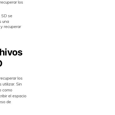
recuperar los
o SD se
 es una
 y recuperar
hivos
D
recuperar los
󠀡󠀦󠀨󠀳󠀰 Sin
to como
escribir el espacio
eso de