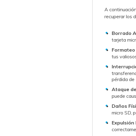
A continuación
recuperar los datos de
Borrado A
tarjeta micro SD 
Formateo 
tus valiosos datos.󠀲
Interrupci
transferenc
pérdida de datos.󠀲󠀡󠀩
Ataque de
puede causar la
Daños Físi
micro SD, pued
Expulsión 
correctamente, s