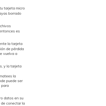
u tarjeta micro
hayas borrado
rchivos
 entonces es
nte la tarjeta
ción de pérdida
 que vuelva a
, y la tarjeta
rmatees la
esponde puede ser
o para
ro datos en su
ués de conectar la