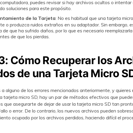
a computadora, puedes revisar si hay archivos ocultos o intentar 
uciones para este propósito.󠀲󠀡󠀩󠀣󠀢󠀠󠀡󠀦󠀤󠀳
ntamiento de la Tarjeta
: No es habitual que una tarjeta micr
o produzca ruidos extraños en su adaptador.󠀲󠀡󠀩󠀣󠀢󠀠󠀡󠀦󠀥󠀳󠀰 Sin embargo,
 de que ha sufrido daños, por lo que es necesario reemplazarla
ntes de que los pierdas.
 3: Cómo Recuperar los Arc
dos de una Tarjeta Micro S
s a alguno de los errores mencionados anteriormente, y quieres 
rjeta micro SD, hay un par de métodos efectivos que puedes utilizar.󠀲󠀡󠀩󠀣󠀢
s que asegurarte de dejar de usar la tarjeta micro SD tan pron
o o error.󠀲󠀡󠀩󠀣󠀢󠀠󠀡󠀦󠀩󠀳󠀰 De lo contrario, los nuevos archivos pueden sobr
nto ocupado por los archivos perdidos, haciendo difícil el proc