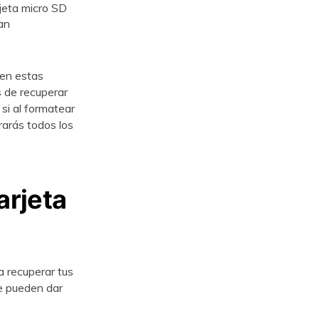
rjeta micro SD
an
 en estas
ades de recuperar
ás, si al formatear
rarás todos los
arjeta
a recuperar tus
ue pueden dar