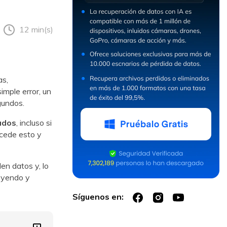
12 min(s)
as,
imple error, un
gundos.
ados
, incluso si
ucede esto y
en datos y, lo
leyendo y
Síguenos en: