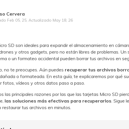
so Cervera
VER TODAS LAS FUNCIONES
ado Feb 05, 25, Actualizado May 18, 26
icro SD son ideales para expandir el almacenamiento en cámar
rones y otros gadgets, pero no están libres de problemas. Un s
stema o un formateo accidental pueden borrar tus archivos en se
do, no te preocupes. Aún puedes
recuperar tus archivos borr
á dañada o formateada. En esta guía, te explicaremos por qué s
 fotos, vídeos y otros datos paso a paso.
 las principales razones por las que las tarjetas Micro SD pierd
e,
las soluciones más efectivas para recuperarlos
. Sigue 
restaurar tus archivos en minutos.