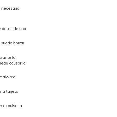
s necesario
e datos de una
 puede borrar
urante la
uede causar la
o malware
ña tarjeta
n expulsarla